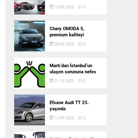
5’in resmi olarak
15.03.2023
0
satışlarına başlıyor!
Chery OMODA 5,
premium kaliteyi
Türkiye’de sunmaya
28.02.2023
0
hazırlanıyor
Martı’dan İstanbul’un
ulaşım sorununa nefes
aldıracak yeni
21.10.2022
0
platform: Tek Araçla
Gidelim (TAG)
Efsane Audi TT 25.
yaşında
12.05.2023
0