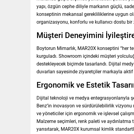
yapı, özgün cephe diliyle markanın güçlü, sa
konseptinin mekansal gerekliliklerine uygun ol
organizasyonu, konforlu ve kullanıcı dostu bir
Müşteri Deneyimini İyileştire
Boytorun Mimarlık, MAR20X konseptini “her te
kurguladı. Showroom içindeki müşteri yolculuğu
destekleyecek biçimde tasarlandı. Dijital medya
duvarları sayesinde ziyaretçiler markayla aktif 
Ergonomik ve Estetik Tasar
Dijital teknoloji ve medya entegrasyonlarıyla ş
Benz’in inovasyon ve sürdürülebilirlik vizyonu
ve yöneticiler için ergonomik ve işlevsel çalış
Malzeme seçimleri, renk paleti ve aydınlatma t
yansıtarak, MAR20X kurumsal kimlik standartl