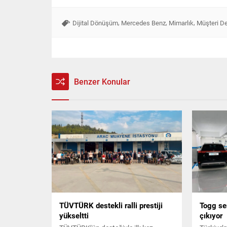
,
,
,
Dijital Dönüşüm
Mercedes Benz
Mimarlık
Müşteri D
Benzer Konular
TÜVTÜRK destekli ralli prestiji
Togg ser
yükseltti
çıkıyor