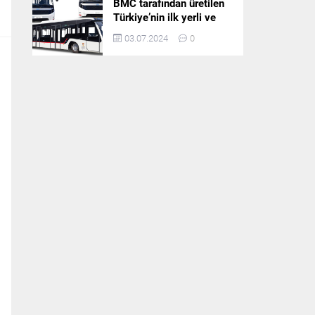
BMC tarafından üretilen
Türkiye’nin ilk yerli ve
milli apron otobüsü
03.07.2024
0
Neoport’a yurt dışından
ilgi büyüyor