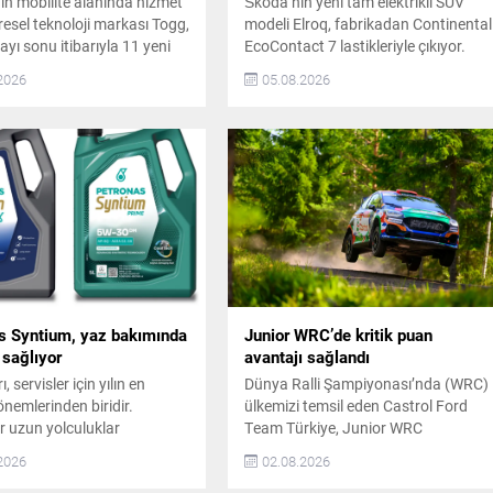
nin mobilite alanında hizmet
Škoda’nın yeni tam elektrikli SUV
resel teknoloji markası Togg,
modeli Elroq, fabrikadan Continental
yı sonu itibarıyla 11 yeni
EcoContact 7 lastikleriyle çıkıyor.
oktası açarak toplam servis
Golf topundan ilham alan
2026
05.08.2026
58‘e yükseltti. Marka, yıl
Aerodimple teknolojisiyle geliştirilen
bu sayıyı 64‘e çıkarmayı
EcoContact 7, düşük yuvarlanma
r. Togg’un Servis Ağı Hızla
direnci ve optimize edilen
r Togg, kullanıcılarına daha
aerodinamik yapısıyla enerji
ma hedefiyle temas noktaları
tüketimini azaltarak elektrikli
la büyütüyor. Yıl sonuna
araçlarda verimliliği artırıyor.
Continental EcoContact 7 Lastikleri
Elroq’ta Continental, Volkswagen
Grubu markalarından Škoda’nın yen
tam elektrikli...
s Syntium, yaz bakımında
Junior WRC’de kritik puan
 sağlıyor
avantajı sağlandı
, servisler için yılın en
Dünya Ralli Şampiyonası’nda (WRC)
nemlerinden biridir.
ülkemizi temsil eden Castrol Ford
r uzun yolculuklar
Team Türkiye, Junior WRC
 araçlarını bakıma getirir.
sezonunun kritik yarışlarından
2026
02.08.2026
caklıklar ve sık görülen
Finlandiya Rallisi’ni beşinci sırada