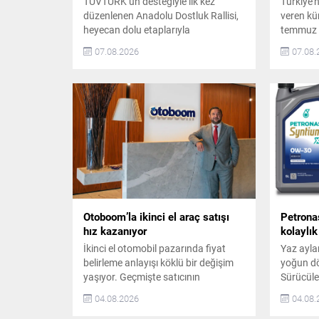
TÜVTÜRK’ün desteğiyle ilk kez
Türkiye’
düzenlenen Anadolu Dostluk Rallisi,
veren kü
heyecan dolu etaplarıyla
temmuz a
yolculuğunu sürdürüyor. Ege ve Batı
servis n
07.08.2026
07.08.
Anadolu etabını tamamlayan ralli,
sayısını 
beşinci durağı olan Pamukkale’ye
sonunda 
ulaştı. Katılımcılar, yolculuk boyunca
hedefliyo
kültürel keşifleri ve iyilik duraklarında
Genişliyo
gerçekleştirilen sosyal fayda odaklı
yakın ol
etkinlikleri bir araya getirdi. Anadolu
ağını hız
Dostluk Rallisi’nin İlk Yarı Etabı
kadar...
Tamamlandı TÜVTÜRK ve...
Otoboom’la ikinci el araç satışı
Petrona
hız kazanıyor
kolaylık
İkinci el otomobil pazarında fiyat
Yaz ayları
belirleme anlayışı köklü bir değişim
yoğun dö
yaşıyor. Geçmişte satıcının
Sürücüle
beklentileri, piyasa deneyimi veya
öncesinde
04.08.2026
04.08.
bölgesel gözlemlerle şekillenen
Yüksek sı