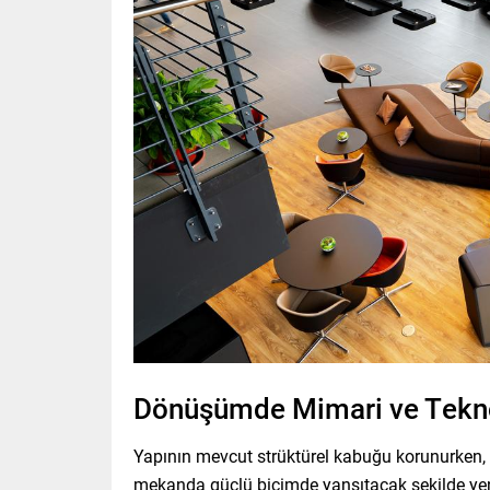
Dönüşümde Mimari ve Tekno
Yapının mevcut strüktürel kabuğu korunurken, 
mekanda güçlü biçimde yansıtacak şekilde yen