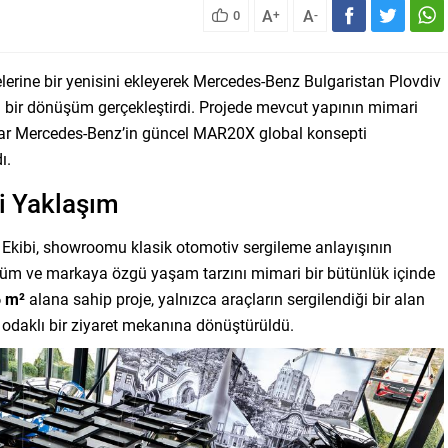
A
A
0
+
-
elerine bir yenisini ekleyerek Mercedes-Benz Bulgaristan Plovdiv
bir dönüşüm gerçekleştirdi. Projede mevcut yapının mimari
lar Mercedes-Benz’in güncel MAR20X global konsepti
ı.
i Yaklaşım
 Ekibi, showroomu klasik otomotiv sergileme anlayışının
nüşüm ve markaya özgü yaşam tarzını mimari bir bütünlük içinde
6 m²
alana sahip proje, yalnızca araçların sergilendiği bir alan
 odaklı bir ziyaret mekanına dönüştürüldü.