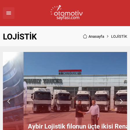
LOJİSTİK
Anasayfa
LOJİSTİK
Aybir Lojistik filonun üçte ikisi Renault