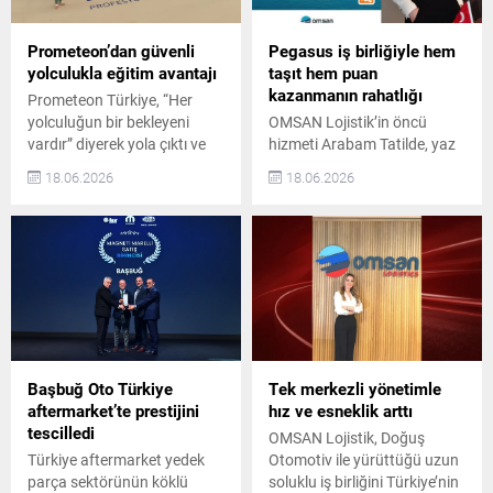
arasında bulunan İnci
ve rekabet koşulları hızla
Holding, sürdürülebilir
değişiyor. TAYSAD
büyüme ve üretim gücünü bir
tarafından düzenlenen 5’inci
Prometeon’dan güvenli
Pegasus iş birliğiyle hem
kez daha tescilledi....
Tedarik Zinciri
yolculukla eğitim avantajı
taşıt hem puan
Konferansı’nda tüm bu...
kazanmanın rahatlığı
Prometeon Türkiye, “Her
yolculuğun bir bekleyeni
OMSAN Lojistik’in öncü
vardır” diyerek yola çıktı ve
hizmeti Arabam Tatilde, yaz
TEGV Ateşböceği Öğrenim
sezonunda konfor ve
18.06.2026
18.06.2026
Birimleri’nin çocuklara
avantajı bir arada sunuyor.
güvenle ulaşan yolculuğuna
Pegasus Hava Yolları
anlamlı destek veriyor. Şirket,
misafirleri, araçlarını OMSAN
Türkiye Eğitim Gönüllüleri
güvencesiyle tatil bölgelerine
Vakfı (TEGV) ile sürdürdüğü
taşıtırken BolPuan
iş birliğini yeni bir iletişim
kazanıyor. Arabam Tatilde
filmiyle anlatıyor. TEGV
Hizmetiyle Konforlu ve
Ateşböceği Öğrenim Birimleri
Güvenli Seyahat Türkiye’nin
ve Prometeon Türkiye İş
lider lojistik şirketlerinden
Birliği Film, Türkiye’nin dört
OMSAN Lojistik, 2010 yılında
Başbuğ Oto Türkiye
Tek merkezli yönetimle
bir...
Türkiye’nin ilk ve tek “Arabam
aftermarket’te prestijini
hız ve esneklik arttı
Tatilde” hizmetini hayata
tescilledi
OMSAN Lojistik, Doğuş
geçirdi....
Türkiye aftermarket yedek
Otomotiv ile yürüttüğü uzun
parça sektörünün köklü
soluklu iş birliğini Türkiye’nin