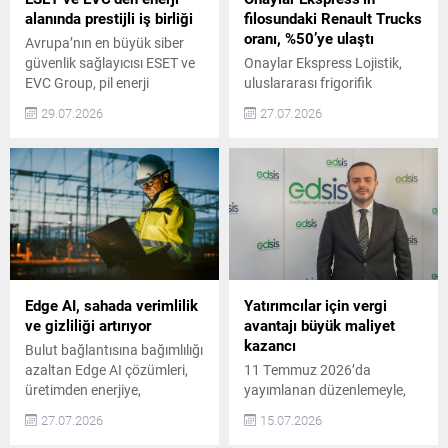
ve...
alanında prestijli iş birliği
filosundaki Renault Trucks
oranı, %50’ye ulaştı
Avrupa’nın en büyük siber
güvenlik sağlayıcısı ESET ve
Onaylar Ekspress Lojistik,
EVC Group, pil enerji
uluslararası frigorifik
depolama sistemlerinin
taşımacılık operasyonlarında
29.07.2026
27.07.2026
modern enerji altyapısının
kullanmak üzere 10 adet
kilit bir bileşeni hâline geldiği
Renault Trucks T520 çekiciyi
bir dönemde, Avrupa’nın
filosuna dahil etti. Bu yeni
siber ve enerji dayanıklılığını
araçlarla birlikte, Onaylar
güçlendirmeyi amaçlayan
Ekspress filosundaki Renault
stratejik bir iş birliği
Trucks çekicilerin oranı yüzde
anlaşması imzaladı. Enerji
50’ye ulaştı. Filo
depolama sistemlerinin
Güçlendirme ve
elektrik şebekeleri ve kritik
Operasyonlar Taze meyve ve
enerji ağlarının istikrarı
sebze başta olmak üzere
Edge AI, sahada verimlilik
Yatırımcılar için vergi
açısından önemi giderek...
uluslararası soğuk zincir
ve gizliliği artırıyor
avantajı büyük maliyet
taşımacılığı alanında faaliyet
kazancı
Bulut bağlantısına bağımlılığı
gösteren...
azaltan Edge AI çözümleri,
11 Temmuz 2026’da
üretimden enerjiye,
yayımlanan düzenlemeyle,
ulaşımdan lojistiğe kadar
enerji depolama
27.07.2026
15.07.2026
kritik sektörlerde saha
sistemlerinde kullanılan belirli