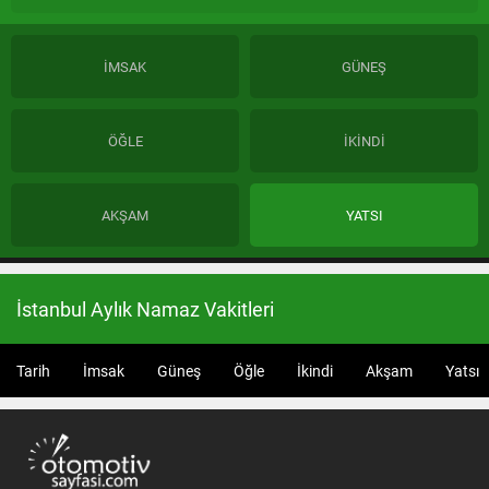
İMSAK
GÜNEŞ
ÖĞLE
İKİNDİ
AKŞAM
YATSI
İstanbul Aylık Namaz Vakitleri
Tarih
İmsak
Güneş
Öğle
İkindi
Akşam
Yatsı