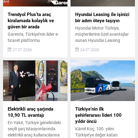
deneyime dönüştürüyor. Her
kullanıcılar, Türkiye’nin en
yolculuğun kendine has bir
düşük yakıt tüketim
ritmi vardır. Şehrin
maliyetini sunan modellere
Trendyol Plus’ta araç
Hyundai Leasing ile işinizi
temposundan
sahip olacak. Ayrıca özel
kiralamada kolaylık ve
bir adım öteye taşıyın
uzaklaşırken...
indirimler...
güven bir arada
Hyundai Motor Türkiye,
Garenta, Türkiye’nin lider e-
müşterilerine özel avantajlar
ticaret platformu
sunan Hyundai Leasing
Trendyol’un üyelik programı
hizmetini hayata geçirdi.
27.07.2026
24.07.2026
Trendyol Plus ile
Hyundai Leasing ile Esnek
gerçekleştirdiği iş birliğiyle
Finansman Seçenekleri Tüzel
dijital üyelik deneyimini
kişiler ve vergi levhasına
güvenilir mobilite anlayışıyla
sahip gerçek kişiler, Hyundai
bir araya getiriyor. Bu iş
modellerine 60 aya varan
birliği sayesinde Trendyol
vade ve yüzde 100’e varan
Plus üyeleri, avantajlı araç
finansman seçenekleriyle
kiralama fırsatlarından
kolayca ulaşabilecek.
yararlanarak günlük
Hyundai Leasing, sabit
yaşamdan seyahat
ödeme avantajı, banka kredi
Elektrikli araç şarjında
Türkiye’nin ilk
planlarına kadar her
limitlerini etkilemeyen
10,90 TL avantajı
şehirlerarası lideri 100
yolculuğu daha ayrıcalıklı,
yapısı...
yıldır öncü
En Yakıt, Türkiye genelindeki
öngörülebilir, konforlu ve
seçili şarj istasyonlarında
Kâmil Koç, 100. yılını
kesintisiz bir deneyime...
elektrikli araç kullanıcılarına
Türkiye’ye değer katan