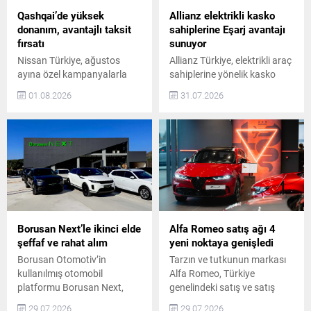
Safa Özcan’dan teslim aldı.
2.385.000 TL özel fiyatıyla
Petlas’ın 50. Yıl
öne çıkıyor. Vitara ve S-
Qashqai’de yüksek
Allianz elektrikli kasko
Kampanyasında
Cross...
donanım, avantajlı taksit
sahiplerine Eşarj avantajı
Mercedes’ler Sahiplerini
fırsatı
sunuyor
Buldu Petlas, yenilikçi
Nissan Türkiye, ağustos
Allianz Türkiye, elektrikli araç
teknolojileri ve güçlü...
ayına özel kampanyalarla
sahiplerine yönelik kasko
SUV segmentindeki iddialı
ürünlerinin kapsamını yeni
01.08.2026
31.07.2026
modeli Qashqai’yi avantajlı
teminatlarla genişletti.
fiyat ve finansman
Kapsamlı Elektrikli ve Markalı
seçenekleriyle sunuyor.
Elektrikli kasko paketlerine
Qashqai Mild Hybrid
duvar tipi şarj ünitesi arızası,
Designpack versiyonu,
şarj sırasında istasyon veya
2.199.000 TL tavsiye edilen
ekipman kaynaklı zararlar ile
kampanyalı anahtar teslim
araç multimedya ekranı
fiyatıyla Nissan yetkili
kırılması teminatları eklendi.
satıcılarında satışta.
Ayrıca, Eşarj iş birliğiyle
Qashqai Üst Donanım ve
başlatılan kampanya
Borusan Next’le ikinci elde
Alfa Romeo satış ağı 4
Finansman Fırsatları
kapsamında bu ürünlere
şeffaf ve rahat alım
yeni noktaya genişledi
Qashqai ailesinin üst
sahip sigortalılar, Eşarj...
Borusan Otomotiv’in
Tarzın ve tutkunun markası
donanım seviyelerini tercih
kullanılmış otomobil
Alfa Romeo, Türkiye
eden ticari müşteriler için...
platformu Borusan Next,
genelindeki satış ve satış
hizmet ağını yeni yatırımıyla
sonrası hizmet ağını
29.07.2026
29.07.2026