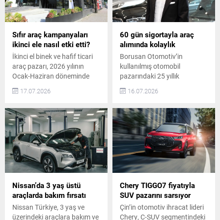
Deneyimi Bu iş birliği
marka, “For Family, For
sayesinde Trendyol Plus
Champion” yaklaşımıyla aile,
üyeleri, avantajlı araç
güven ve yol arkadaşlığı
kiralama fırsatlarından
kavramlarını dünya
Sıfır araç kampanyaları
60 gün sigortayla araç
yararlanabiliyor. Günlük
genelinde daha geniş
ikinci ele nasıl etki etti?
alımında kolaylık
yaşamdan seyahat
kitlelere ulaştırıyor.
İkinci el binek ve hafif ticari
Borusan Otomotiv’in
planlarına kadar her
Yerelleşme...
araç pazarı, 2026 yılının
kullanılmış otomobil
yolculuk,...
Ocak-Haziran döneminde
pazarındaki 25 yıllık
geçen yılın aynı dönemine
tecrübesiyle hizmet veren
17.07.2026
16.07.2026
kıyasla yaklaşık yüzde 1
B2B ihale platformu Borusan
gerileyerek 4.302.796 adet
Next İhale, sektörde bir ilke
seviyesinde gerçekleşti.
imza attı. 29 Haziran–31
Türkiye’de ikinci el araç
Aralık 2026 tarihleri arasında
pazarına yenilikçi bir
platformdan satın alınan her
yaklaşım kazandıran
otomobil, ticari araç ve
2PLAN’ın İcra Kurulu
motosiklet için 60 gün geçerli
Başkanı Orhan Ülgür, yılın ilk
zorunlu trafik sigortası
altı aylık verilerini
ücretsiz olarak sunuluyor. 60
değerlendirdi. Ülgür, mevcut
Günlük Zorunlu Trafik...
Nissan’da 3 yaş üstü
Chery TIGGO7 fiyatıyla
ekonomik koşullar,...
araçlarda bakım fırsatı
SUV pazarını sarsıyor
Nissan Türkiye, 3 yaş ve
Çin’in otomotiv ihracat lideri
üzerindeki araçlara bakım ve
Chery, C-SUV segmentindeki