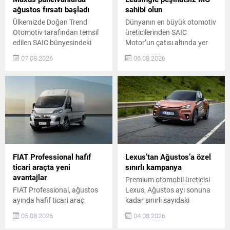
ağustos fırsatı başladı
sahibi olun
Ülkemizde Doğan Trend
Dünyanın en büyük otomotiv
Otomotiv tarafından temsil
üreticilerinden SAIC
edilen SAIC bünyesindeki
Motor’un çatısı altında yer
Maxus, ağustos ayına özel
alan ve Türkiye’de Doğan
07.08.2026
06.08.2026
sunduğu ayrıcalıklı tekliflerle
Trend Otomotiv tarafından
yüksek verimlilik ve tasarruf
temsil edilen MG, ağustos
arayanların ihtiyaçlarına
ayına özel kampanyalarla
yanıt veriyor. Binek araç
otomobil sahibi olmak
konforunu hafif ticari araç
isteyenlere büyük avantajlar
özellikleriyle birleştiren
sunuyor. ZS Hybrid+ Luxury
panelvan modelleri için
modeli, elektrikli açılabilir
marka, ağustos ayında
panoramik cam tavan
benzersiz satış koşullarını
hediyesi ve 2.290.000 TL
devreye aldı. Kullanıcılar,
takas destekli fiyatıyla öne
FIAT Professional hafif
Lexus’tan Ağustos’a özel
ağustos ayı boyunca 500 bin
çıkıyor. MG,...
ticari araçta yeni
sınırlı kampanya
TL...
avantajlar
Premium otomobil üreticisi
FIAT Professional, ağustos
Lexus, Ağustos ayı sonuna
ayında hafif ticari araç
kadar sınırlı sayıdaki
segmentindeki iddiasını
araçlarda özel fiyat
05.08.2026
04.08.2026
avantajlı satın alma
avantajları sunuyor. Bu