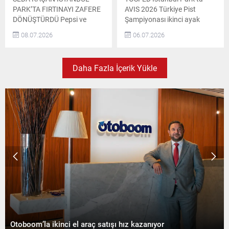
PARK’TA FIRTINAYI ZAFERE
AVIS 2026 Türkiye Pist
DÖNÜŞTÜRDÜ Pepsi ve
Şampiyonası ikinci ayak
Doritos’un desteklediği Seda
yarışları düzenlendi. Yarışlar,
08.07.2026
06.07.2026
Kaçan, AVIS 2026 Türkiye
AVIS, Spor Toto, Tuzla
Pist Şampiyonası’nın ikinci
Belediyesi, Salados ve Power
ayağında zorlu bir hafta
App katkılarıyla gerçekleşti.
Daha Fazla İçerik Yükle
sonunu güçlü
Maxi ve süper grupta toplam
performansıyla zirvede
23 otomobil mücadele etti.
tamamladı. İlk yarışta
Yağışlı Hava ve Zorlu
ikincilik elde eden başarılı
Antrenmanlar Hafta
pilot, ikinci yarışta damalı
sonunun ilk günü yağışlı
bayrağı ilk sırada görerek
geçti. Resmi antrenmanlar
podyumun en üst
ve sıralama turları,
basamağına çıktı. AVIS 2026
sürücülere...
Türkiye...
Otoboom’la ikinci el araç satışı hız kazanıyor