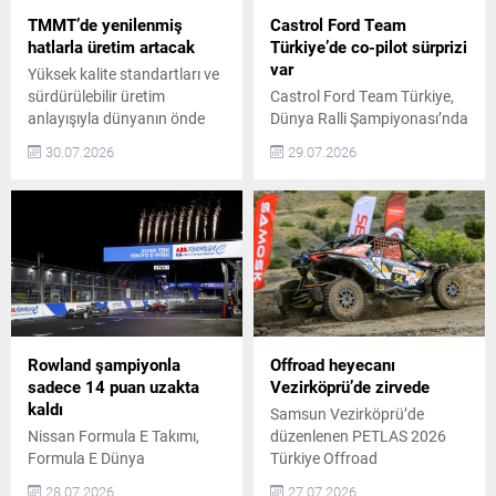
Corentin Silvestre Ford
göreve başladı. Stellantis’in
Fiesta Rally3 ile Yarışacak
Bölgesel Liderlik Atamaları
TMMT’de yenilenmiş
Castrol Ford Team
Kerem Kazaz, sezonun en...
Tianshu Xin, Stellantis’in...
hatlarla üretim artacak
Türkiye’de co-pilot sürprizi
var
Yüksek kalite standartları ve
sürdürülebilir üretim
Castrol Ford Team Türkiye,
anlayışıyla dünyanın önde
Dünya Ralli Şampiyonası’nda
gelen otomobil üretim
(WRC) ülkemizi başarıyla
30.07.2026
29.07.2026
üslerinden biri olan Toyota
temsil ediyor. Takım, Junior
Otomotiv Sanayi Türkiye
WRC takvimindeki en zorlu
(TMMT), 3-17 Ağustos
yarışlardan biri olan
tarihleri arasında planlı
Finlandiya Rallisi’nde Ali
bakım ve revizyon
Türkkan – Bilge Ayan
çalışmaları nedeniyle üretime
ikilisiyle zirveyi hedefliyor.
geçici olarak ara veriyor.
Son iki sezonda Junior WRC
Planlı Bakım ve Revizyon
sınıfında ülkemize üst üste
Çalışmaları Toyota’nın
dünya üçüncülükleri
Avrupa’daki en büyük üretim
kazandıran Castrol Ford
Rowland şampiyonla
Offroad heyecanı
tesislerinden biri olan TMMT,
Team Türkiye, bu sezon da...
sadece 14 puan uzakta
Vezirköprü’de zirvede
Sakarya’daki...
kaldı
Samsun Vezirköprü’de
Nissan Formula E Takımı,
düzenlenen PETLAS 2026
Formula E Dünya
Türkiye Offroad
Şampiyonası’nın Tokyo E-
Şampiyonası 4. yarışı, SSV
28.07.2026
27.07.2026