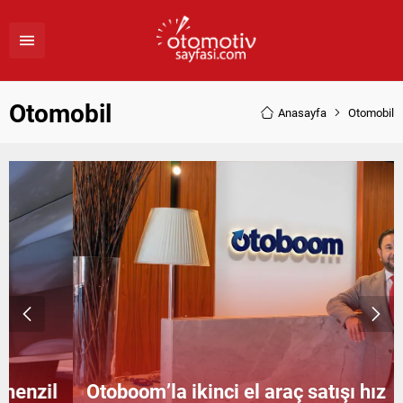
Otomobil
Anasayfa
Otomobil
Otoboom’la ikinci el araç satışı hız