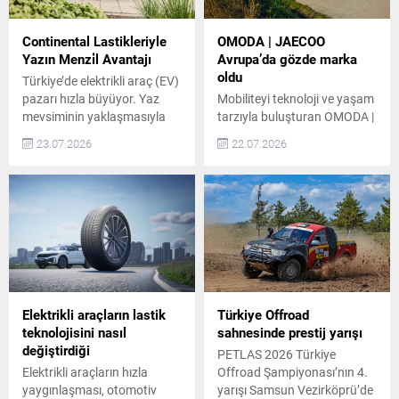
servis noktasını hizmete açtı.
segment bir deneyim
Bilen Otomotiv, Baykar
sunuyor. Otomol’un Hyundai
Otomotiv, Haliç Oto ve
İş Birliği ve Hizmet Ağı
Continental Lastikleriyle
OMODA | JAECOO
Mengerler yatırımlarıyla
Otomol, otomotiv
Yazın Menzi̇l Avantajı
Avrupa’da gözde marka
genişleyen...
sektöründe satış, servis ve...
oldu
Türkiye’de elektrikli araç (EV)
pazarı hızla büyüyor. Yaz
Mobiliteyi teknoloji ve yaşam
mevsiminin yaklaşmasıyla
tarzıyla buluşturan OMODA |
birlikte EV sahiplerini
JAECOO, Avrupa’da hızla
23.07.2026
22.07.2026
performans, menzil ve yol
büyümeye devam ediyor.
tutuş açısından yeni
Haziran ayında dünya
dinamikler bekliyor.
genelinde 75 bin 102 adetlik
Continental, sıcak hava
satış gerçekleştiren marka,
koşullarına özel teknolojileri
geçen yılın aynı dönemine
ve EV uyumlu ürün gamıyla
göre %178 büyüme kaydetti.
elektrikli araç sahiplerine
Bu dönemde OMODA |
yazın da daha uzun menzil
JAECOO, İtalya’da %223,
ve daha sessiz bir sürüş
İspanya’da ise %100 artış
vadediyor. Elektrikli Araç
sağladı. Birleşik Krallık ve
Elektrikli araçların lastik
Türkiye Offroad
Pazarındaki...
Polonya’daki güçlü...
teknolojisini nasıl
sahnesinde prestij yarışı
değiştirdiği
PETLAS 2026 Türkiye
Elektrikli araçların hızla
Offroad Şampiyonası’nın 4.
yaygınlaşması, otomotiv
yarışı Samsun Vezirköprü’de