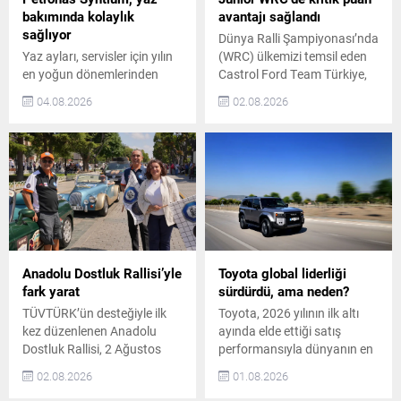
Continental, Volkswagen
analiz edilerek...
bakımında kolaylık
avantajı sağlandı
Grubu markalarından
sağlıyor
Dünya Ralli Şampiyonası’nda
Škoda’nın yeni tam
Yaz ayları, servisler için yılın
(WRC) ülkemizi temsil eden
elektrikli...
en yoğun dönemlerinden
Castrol Ford Team Türkiye,
biridir. Sürücüler uzun
Junior WRC sezonunun kritik
04.08.2026
02.08.2026
yolculuklar öncesinde
yarışlarından Finlandiya
araçlarını bakıma getirir.
Rallisi’ni beşinci sırada
Yüksek sıcaklıklar ve sık
tamamladı. Yarışın ilk iki
görülen sıcak hava dalgaları
gününde liderlik mücadelesi
motorlar, soğutma sistemleri
veren Ali Türkkan – Bilge
ve motor yağları üzerinde
Ayan ikilisi, ikinci gün lider
ekstra yük oluşturur. Bu
konumdayken yaşadıkları yol
durum servislerde daha fazla
dışına çıkma sonucu önemli
kontrol ve yoğun bakım
ölçüde zaman kaybetti.
operasyonu gerektirir. Her
Buna rağmen rallinin...
Anadolu Dostluk Rallisi’yle
Toyota global liderliği
bakım kararının doğru
fark yarat
sürdürdü, ama neden?
verilmesi,...
TÜVTÜRK’ün desteğiyle ilk
Toyota, 2026 yılının ilk altı
kez düzenlenen Anadolu
ayında elde ettiği satış
Dostluk Rallisi, 2 Ağustos
performansıyla dünyanın en
Pazar günü coşkulu bir
çok otomobil satan üreticisi
02.08.2026
01.08.2026
törenle İstanbul
unvanını üst üste yedinci kez