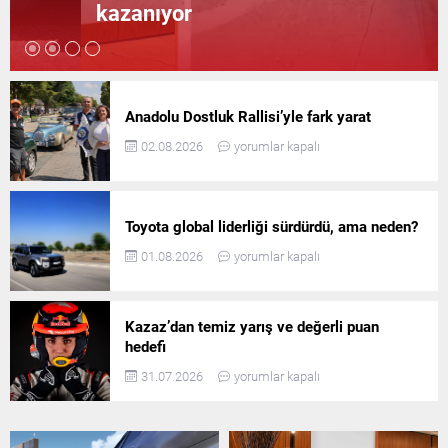
kazanıyor
Anadolu Dostluk Rallisi’yle fark yarat
02.08.2026
yorumlar kapalı
Toyota global liderliği sürdürdü, ama neden?
01.08.2026
yorumlar kapalı
Kazaz’dan temiz yarış ve değerli puan
hedefi
31.07.2026
yorumlar kapalı