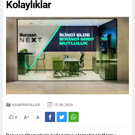
Kolaylıklar
KAMPANYALAR
15.06.2026
A
A
0
+
-