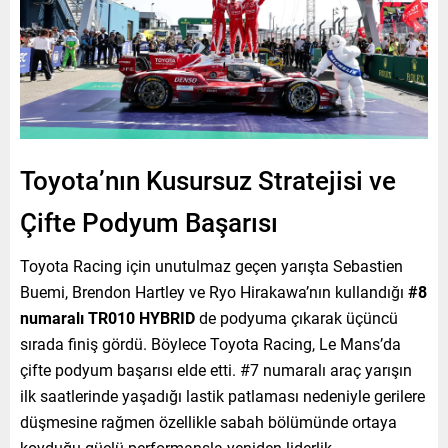
Toyota’nın Kusursuz Stratejisi ve
Çifte Podyum Başarısı
Toyota Racing için unutulmaz geçen yarışta Sebastien
Buemi, Brendon Hartley ve Ryo Hirakawa’nın kullandığı
#8
numaralı TR010 HYBRID
de podyuma çıkarak üçüncü
sırada finiş gördü. Böylece Toyota Racing, Le Mans’da
çifte podyum başarısı elde etti. #7 numaralı araç yarışın
ilk saatlerinde yaşadığı lastik patlaması nedeniyle gerilere
düşmesine rağmen özellikle sabah bölümünde ortaya
koyduğu güçlü performansla yeniden liderlik