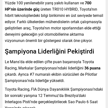
Yüzde 100 yenilenebilir yarış yakıtı kullanan ve
700
HP’nin üzerinde güç
üreten TR010 HYBRID, Toyota’nın
hibrit teknolojilerdeki bilgi birikimini en üst seviyede temsil
ediyor. Farklı ülkelerden mühendislerin ortak çalışmasıyla
geliştirilen araç, Toyota’nın motor sporlarından elde ettiği
deneyimi geleceğin yol otomobillerine aktarma
vizyonunun önemli bir göstergesi olarak öne çıkıyor.
Şampiyona Liderliğini Pekiştirdi
Le Mans’da elde edilen çifte puan başarısıyla Toyota
Racing, Markalar Şampiyonası’ndaki liderliğini
36 puana
çıkardı. Ayrıca #7 numaralı ekibin sürücüleri de Pilotlar
Şampiyonası’nda liderliğe yükseldi.
Toyota Racing, FIA Dünya Dayanıklılık Şampiyonası’ndaki
bir sonraki yarışına 12 Temmuz’da Brezilya’daki
Interlagos Pisti’nde gerçekleştirilecek Sao Paulo 6 Saat
Yarışı’nda çıkacak.