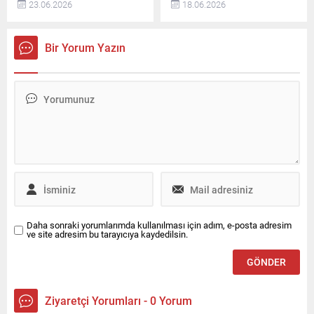
23.06.2026
18.06.2026
programını başarıyla
amiral gemisi Peaq hakkında
tamamladı. Teste,
yeni bilgiler paylaştı.
MotoGP™ Dünya
Markanın yedi koltuklu
Bir Yorum Yazın
Şampiyonası’nda yer alan
elektrikli SUV modeli Peaq’in
beş üreticinin tamamı katıldı.
iç mekan tasarım çizimleri
Bu testte, 2027 yılında
açıklandı. Ayrıca, geliştirme
kullanılacak 850 cc
sürecinde yapılan kapsamlı
motosiklet prototipleri ile
test çalışmaları ilk kez
yeni teknik düzenlemeleri
detaylandırıldı. Şkoda Peaq
simüle edecek şekilde
ve Yeni Nesil MEB+
modifiye edilen mevcut
Platformu Yeni nesil MEB+
motosikletler kullanıldı. Teste
platformu üzerine
Katılan Sürücüler ve
geliştirilen...
Motosikletler Pirelli
tarafından geliştirilen...
Daha sonraki yorumlarımda kullanılması için adım, e-posta adresim
ve site adresim bu tarayıcıya kaydedilsin.
Ziyaretçi Yorumları - 0 Yorum