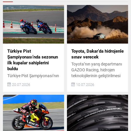
Türkiye Pist
Toyota, Dakar’da hidrojenle
Şampiyonası’nda sezonun
sınav verecek
ilk kupalar sahiplerini
Toyota’nın yarış departmanı
buldu
GAZOO Racing, hidrojen
Türkiye Pist Şampiyonası’nın
teknolojilerinin geliştirilmesi
sezonun ilk ayak yarışları, 15
için önemli bir adım attı.
20.07.2026
10.07.2026
Temmuz Demokrasi ve Milli
Şirket, 2027 Dakar Rallisi’nde
Birlik Günü Etkinlikleri
hidrojen yakıt hücreli DKR GR
kapsamında İstanbul Park’ta
FC Hilux prototipiyle
gerçekleşti. Yarışlar, Türkiye
yarışacağını açıkladı. Dakar
Motosiklet Federasyonu
Rallisi’nde Hidrojen Yakıt
2026 yarış takviminde yer
Hücreli Araç Dakar Rallisi,
alan önemli bir organizasyon
dünyanın en zorlu
olarak motor sporları
motorsporları