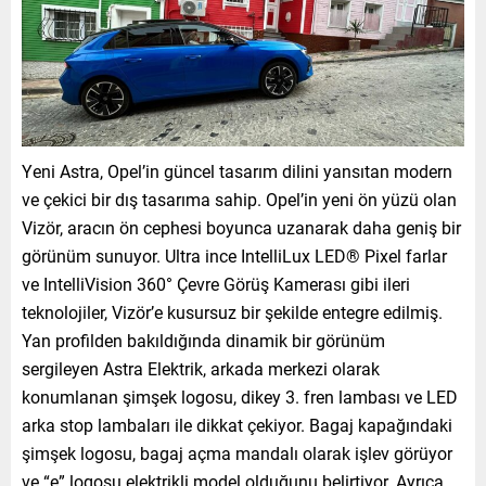
Yeni Astra, Opel’in güncel tasarım dilini yansıtan modern
ve çekici bir dış tasarıma sahip. Opel’in yeni ön yüzü olan
Vizör, aracın ön cephesi boyunca uzanarak daha geniş bir
görünüm sunuyor. Ultra ince IntelliLux LED® Pixel farlar
ve IntelliVision 360° Çevre Görüş Kamerası gibi ileri
teknolojiler, Vizör’e kusursuz bir şekilde entegre edilmiş.
Yan profilden bakıldığında dinamik bir görünüm
sergileyen Astra Elektrik, arkada merkezi olarak
konumlanan şimşek logosu, dikey 3. fren lambası ve LED
arka stop lambaları ile dikkat çekiyor. Bagaj kapağındaki
şimşek logosu, bagaj açma mandalı olarak işlev görüyor
ve “e” logosu elektrikli model olduğunu belirtiyor. Ayrıca,