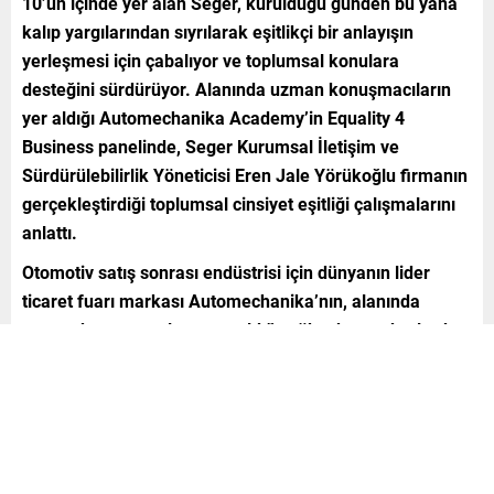
10’un içinde yer alan Seger, kurulduğu günden bu yana
kalıp yargılarından sıyrılarak eşitlikçi bir anlayışın
yerleşmesi için çabalıyor ve toplumsal konulara
desteğini sürdürüyor. Alanında uzman konuşmacıların
yer aldığı Automechanika Academy’in Equality 4
Business panelinde, Seger Kurumsal İletişim ve
Sürdürülebilirlik Yöneticisi Eren Jale Yörükoğlu firmanın
gerçekleştirdiği toplumsal cinsiyet eşitliği çalışmalarını
anlattı.
Otomotiv satış sonrası endüstrisi için dünyanın lider
ticaret fuarı markası Automechanika’nın, alanında
uzman konuşmacıların yer aldığı, yüksek standartlarda
eğitici, bilgilendirici ve aydınlatıcı sunumlar, söyleşiler ve
oturumlardan oluşan Automechanika Academy etkinliği
İstanbul fuarında da gerçekleşti. Automechanika
Academy’nin Equality 4 Business adlı panelinde,
‘sanayide ve otomotiv sektöründe kadın’ konusu ve