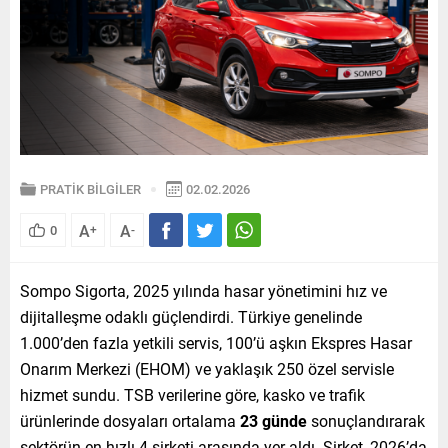
PRATİK BİLGİLER
02.02.2026
A
A
0
+
-
Sompo Sigorta, 2025 yılında hasar yönetimini hız ve
dijitalleşme odaklı güçlendirdi. Türkiye genelinde
1.000’den fazla yetkili servis, 100’ü aşkın Ekspres Hasar
Onarım Merkezi (EHOM) ve yaklaşık 250 özel servisle
hizmet sundu. TSB verilerine göre, kasko ve trafik
ürünlerinde dosyaları ortalama
23 günde
sonuçlandırarak
sektörün en hızlı 4 şirketi arasında yer aldı. Şirket, 2026’da