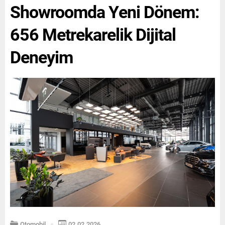
risk ve fırsatlara yönelik
Showroomda Yeni Dönem:
stratejik...
656 Metrekarelik Dijital
Deneyim
Otomobil
02.02.2026