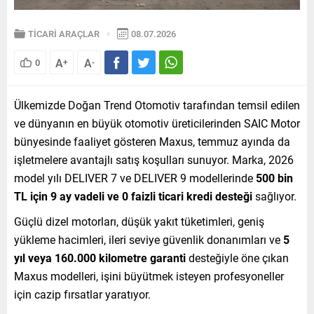
TİCARİ ARAÇLAR
08.07.2026
A
A
0
+
-
Ülkemizde Doğan Trend Otomotiv tarafından temsil edilen
ve dünyanın en büyük otomotiv üreticilerinden SAIC Motor
bünyesinde faaliyet gösteren Maxus, temmuz ayında da
işletmelere avantajlı satış koşulları sunuyor. Marka, 2026
model yılı DELIVER 7 ve DELIVER 9 modellerinde
500 bin
TL için 9 ay vadeli ve 0 faizli ticari kredi desteği
sağlıyor.
Güçlü dizel motorları, düşük yakıt tüketimleri, geniş
yükleme hacimleri, ileri seviye güvenlik donanımları ve
5
yıl veya 160.000 kilometre garanti
desteğiyle öne çıkan
Maxus modelleri, işini büyütmek isteyen profesyoneller
için cazip fırsatlar yaratıyor.