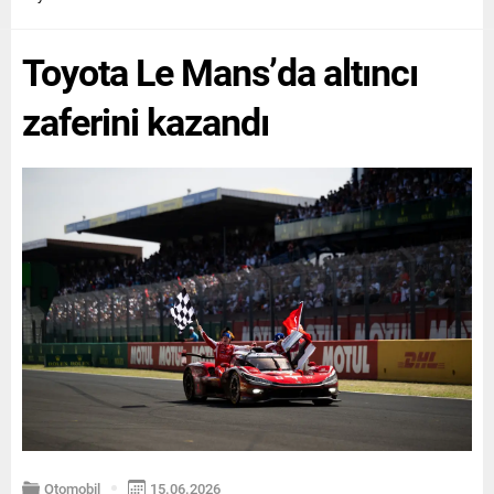
talep dengesi ve araçların
kontrol ve yoğun bakım
teknik özellikleri eş zamanlı
operasyonu gerektirir. Her
Toyota Le Mans’da altıncı
analiz edilerek...
bakım kararının doğru
verilmesi,...
zaferini kazandı
Otomobil
15.06.2026