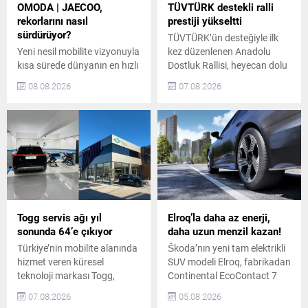
OMODA | JAECOO,
TÜVTÜRK destekli ralli
rekorlarını nasıl
prestiji yükseltti
sürdürüyor?
TÜVTÜRK’ün desteğiyle ilk
Yeni nesil mobilite vizyonuyla
kez düzenlenen Anadolu
kısa sürede dünyanın en hızlı
Dostluk Rallisi, heyecan dolu
büyüyen otomotiv
etaplarıyla yolculuğunu
08.08.2026
07.08.2026
markalarından biri haline
sürdürüyor. Ege ve Batı
gelen OMODA | JAECOO,
Anadolu etabını tamamlayan
küresel satış
ralli, beşinci durağı olan
performansındaki güçlü
Pamukkale’ye ulaştı.
yükselişini temmuz ayında
Katılımcılar, yolculuk
da sürdürdü. Markanın
boyunca kültürel keşifleri ve
temmuz ayındaki küresel
iyilik duraklarında
satışları, geçen yılın aynı
gerçekleştirilen sosyal fayda
dönemine göre %148,9
odaklı etkinlikleri bir araya
artarak 69 bin 739 adede
getirdi. Anadolu Dostluk
Togg servis ağı yıl
Elroq’la daha az enerji,
ulaştı. Böylece OMODA |
Rallisi’nin İlk Yarı Etabı
sonunda 64’e çıkıyor
daha uzun menzil kazan!
JAECOO, üst üste...
Tamamlandı TÜVTÜRK ve...
Türkiye’nin mobilite alanında
Škoda’nın yeni tam elektrikli
hizmet veren küresel
SUV modeli Elroq, fabrikadan
teknoloji markası Togg,
Continental EcoContact 7
temmuz ayı sonu itibarıyla
lastikleriyle çıkıyor. Golf
07.08.2026
05.08.2026
11 yeni servis noktası açarak
topundan ilham alan