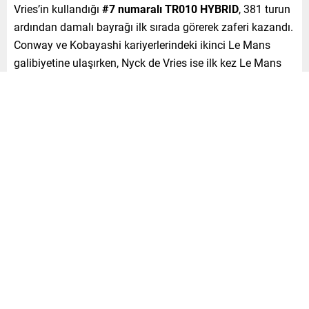
Vries’in kullandığı
#7 numaralı TR010 HYBRID
, 381 turun
ardından damalı bayrağı ilk sırada görerek zaferi kazandı.
Conway ve Kobayashi kariyerlerindeki ikinci Le Mans
galibiyetine ulaşırken, Nyck de Vries ise ilk kez Le Mans
24 Saat Yarışı’nı genel klasmanda kazanma başarısını
gösterdi.