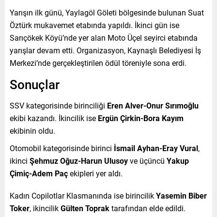
Yarışın ilk günü, Yaylagöl Göleti bölgesinde bulunan Suat
Öztürk mukavemet etabında yapıldı. İkinci gün ise
Sarıçökek Köyü’nde yer alan Moto Üçel seyirci etabında
yarışlar devam etti. Organizasyon, Kaynaşlı Belediyesi İş
Merkezi’nde gerçekleştirilen ödül töreniyle sona erdi.
Sonuçlar
SSV kategorisinde birinciliği
Eren Alver-Onur Sırımoğlu
ekibi kazandı. İkincilik ise
Ergün Çirkin-Bora Kayım
ekibinin oldu.
Otomobil kategorisinde birinci
İsmail Ayhan-Eray Vural
,
ikinci
Şehmuz Oğuz-Harun Ulusoy
ve üçüncü
Yakup
Çimiç-Adem Paç
ekipleri yer aldı.
Kadın Copilotlar Klasmanında ise birincilik
Yasemin Biber
Toker
, ikincilik
Gülten Toprak
tarafından elde edildi.