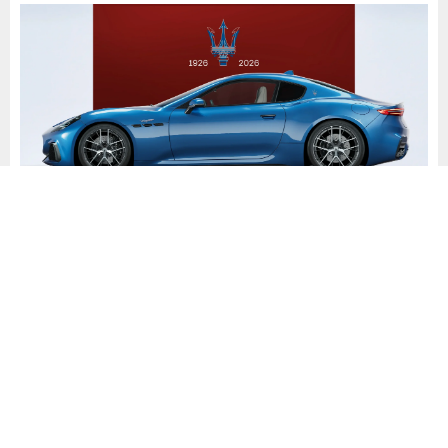
Maserati’nin Tarihindeki Önemli
Dönüm Noktaları
Spor otomobil tarihinin en köklü markalarından biri olan