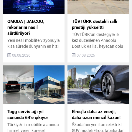
OMODA | JAECOO,
TÜVTÜRK destekli ralli
rekorlarını nasıl
prestiji yükseltti
sürdürüyor?
TÜVTÜRK’ün desteğiyle ilk
Yeni nesil mobilite vizyonuyla
kez düzenlenen Anadolu
kısa sürede dünyanın en hızlı
Dostluk Rallisi, heyecan dolu
büyüyen otomotiv
etaplarıyla yolculuğunu
08.08.2026
07.08.2026
markalarından biri haline
sürdürüyor. Ege ve Batı
gelen OMODA | JAECOO,
Anadolu etabını tamamlayan
küresel satış
ralli, beşinci durağı olan
performansındaki güçlü
Pamukkale’ye ulaştı.
yükselişini temmuz ayında
Katılımcılar, yolculuk
da sürdürdü. Markanın
boyunca kültürel keşifleri ve
temmuz ayındaki küresel
iyilik duraklarında
satışları, geçen yılın aynı
gerçekleştirilen sosyal fayda
dönemine göre %148,9
odaklı etkinlikleri bir araya
artarak 69 bin 739 adede
getirdi. Anadolu Dostluk
Togg servis ağı yıl
Elroq’la daha az enerji,
ulaştı. Böylece OMODA |
Rallisi’nin İlk Yarı Etabı
sonunda 64’e çıkıyor
daha uzun menzil kazan!
JAECOO, üst üste...
Tamamlandı TÜVTÜRK ve...
Türkiye’nin mobilite alanında
Škoda’nın yeni tam elektrikli
hizmet veren küresel
SUV modeli Elroq, fabrikadan