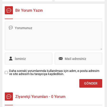
düzenlenecek. GT Grand
stili ve uluslararası
Finals İstanbul Hakkında
çekiciliğiyle markaya yeni bir
Bir Yorum Yazın
Uluslararası GT yarışları için
perspektif kazandırıyor.
oluşturulan yeni bir
Zhou Guanyu Tommy
organizasyon olan GT Grand
Hilfiger’ın Yeni Global Marka
Finals İstanbul, Gulf 12
Elçisi Tommy Hilfiger,
Hours organizatörü Driving
Cadillac Formula 1® Team
Force Events tarafından
ile iş birliği kapsamında
gerçekleştirilecek. Bu etkinlik,
moda, spor ve...
20 yıl...
Daha sonraki yorumlarımda kullanılması için adım, e-posta adresim
ve site adresim bu tarayıcıya kaydedilsin.
Ziyaretçi Yorumları - 0 Yorum