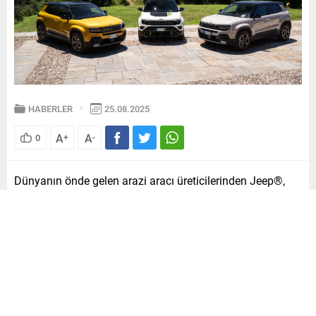
HABERLER
25.08.2025
A
A
0
+
-
Dünyanın önde gelen arazi aracı üreticilerinden Jeep®,
geleneklerinden kopmadan geliştirdiği yeni nesil
modelleriyle başarılı sonuçlar elde etmeye devam ediyor.
80 yılı aşkın köklü tarihinde adeta arazi aracını
tanımlayan bir marka haline gelen Jeep®, Avenger modeli
ile kısa sürede 200 bin adetlik sipariş rakamına ulaşmayı
başardı. Markanın stratejik bir başarı hikayesi haline
gelen Avenger, Avrupa B-SUV segmentinde kendini güçlü