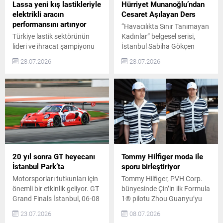
operasyonel verimliliği
oylarıyla belirlenecek. Üç
Lassa yeni kış lastikleriyle
Hürriyet Munanoğlu’ndan
artıracak dijital...
farklı tasarım arasından 16
elektrikli aracın
Cesaret Aşılayan Ders
Ağustos’a kadar en fazla
performansını artırıyor
“Havacılıkta Sınır Tanımayan
beğeniyi alan çalışma,...
Türkiye lastik sektörünün
Kadınlar” belgesel serisi,
lideri ve ihracat şampiyonu
İstanbul Sabiha Gökçen
Brisa’nın dünya çapında
(ISG) Uluslararası
28.07.2026
28.07.2026
tüketiciyle buluşan markası
Havalimanı’nın kuruluşunun
Lassa, farklı bölgelerden
25. yılı kapsamında hayata
distribütörlerini Köln’de bir
geçirildi. Seri, havacılığın
araya getirdi. 80’i aşkın
farklı alanlarında iz bırakan
ülkede 6 binden fazla satış
kadın profesyonelleri
noktasıyla faaliyet gösteren
kamuoyuyla buluşturuyor.
Lassa, etkinlikte küresel
Türkiye’nin Sesten Hızlı Uçuş
büyüme vizyonunu paylaştı
Yapan İlk Kadın Pilotu:
ve tamamen yenilenen kış ile
Hürriyet Munanoğlu Serinin
dört mevsim ürün gamını
beşinci bölümünde Emekli
20 yıl sonra GT heyecanı
Tommy Hilfiger moda ile
tanıttı. Lassa, Uluslararası
Hava Pilot Yarbay Hürriyet
İstanbul Park’ta
sporu birleştiriyor
Distribütörleriyle...
Munanoğlu’nun ilham veren
Motorsporları tutkunları için
Tommy Hilfiger, PVH Corp.
yaşam...
önemli bir etkinlik geliyor. GT
bünyesinde Çin’in ilk Formula
Grand Finals İstanbul, 06-08
1® pilotu Zhou Guanyu’yu
Kasım 2026 tarihlerinde
Global Marka Elçisi olarak
23.07.2026
08.07.2026
TOSFED İstanbul Park’ta
açıkladı. Zhou, kendine özgü