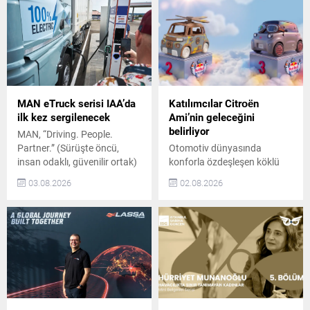
MAN eTruck serisi IAA’da
Katılımcılar Citroën
ilk kez sergilenecek
Ami’nin geleceğini
belirliyor
MAN, “Driving. People.
Partner.” (Sürüşte öncü,
Otomotiv dünyasında
insan odaklı, güvenilir ortak)
konforla özdeşleşen köklü
sloganıyla Eylül ayındaki IAA
mirasa sahip Citroën, 23
03.08.2026
02.08.2026
Transportation 2026
Ağustos 2026 tarihinde
fuarında yer alacak. Fuarda,
İstanbul Caddebostan
3,5 tondan 250 tona kadar
Sahili’nde düzenlenecek 6.
uzanan geniş kamyon ve
Red Bull Uçuş Günü’nün
kamyonet portföyünü
sponsoru oldu. İş birliği
sergileyecek. MAN, hem
kapsamında, uçuş aracına
geleneksel hem de elektrikli
dönüştürülecek özel Citroën
tahrik sistemine sahip yeni
Ami’nin tasarımı sosyal
nesil araçlarının yanı sıra,
medya kullanıcılarının