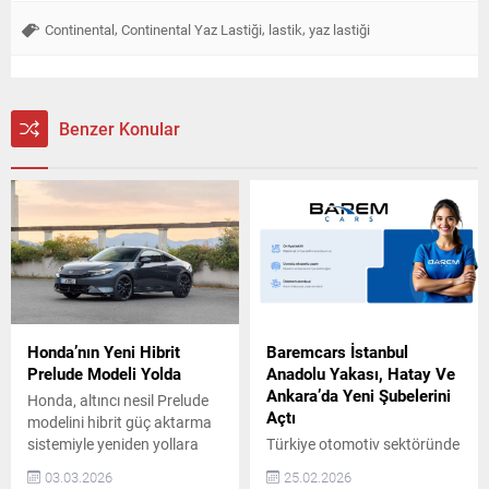
,
,
,
Continental
Continental Yaz Lastiği
lastik
yaz lastiği
Benzer Konular
Honda’nın Yeni Hibrit
Baremcars İstanbul
Prelude Modeli Yolda
Anadolu Yakası, Hatay Ve
Ankara’da Yeni Şubelerini
Honda, altıncı nesil Prelude
Açtı
modelini hibrit güç aktarma
sistemiyle yeniden yollara
Türkiye otomotiv sektöründe
çıkarıyor. Yeni Prelude,
güven, şeffaflık ve
03.03.2026
25.02.2026
tasarım, sürüş keyfi ve hibrit
sürdürülebilir hizmet