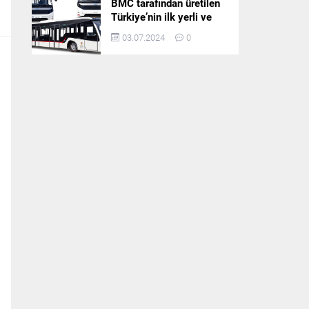
BMC tarafından üretilen
Türkiye’nin ilk yerli ve
milli apron otobüsü
03.07.2024
0
Neoport’a yurt dışından
ilgi büyüyor