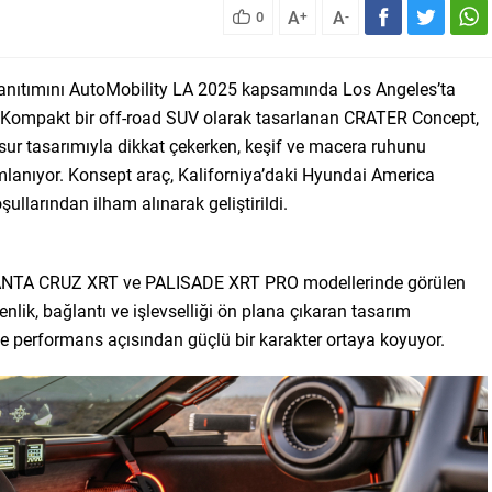
A
A
0
+
-
anıtımını AutoMobility LA 2025 kapsamında Los Angeles’ta
i. Kompakt bir off-road SUV olarak tasarlanan CRATER Concept,
esur tasarımıyla dikkat çekerken, keşif ve macera ruhunu
lanıyor. Konsept araç, Kaliforniya’daki Hyundai America
llarından ilham alınarak geliştirildi.
SANTA CRUZ XRT ve PALISADE XRT PRO modellerinde görülen
enlik, bağlantı ve işlevselliği ön plana çıkaran tasarım
e performans açısından güçlü bir karakter ortaya koyuyor.