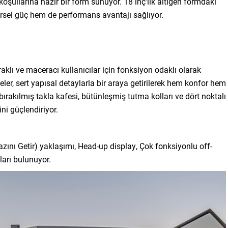
oşullarına hazır bir form sunuyor. 18 inç’lik altıgen formdaki
görsel güç hem de performans avantajı sağlıyor.
klı ve maceracı kullanıcılar için fonksiyon odaklı olarak
r, sert yapısal detaylarla bir araya getirilerek hem konfor hem
bırakılmış takla kafesi, bütünleşmiş tutma kolları ve dört noktalı
ni güçlendiriyor.
azını Getir) yaklaşımı, Head-up display, Çok fonksiyonlu off-
ları bulunuyor.