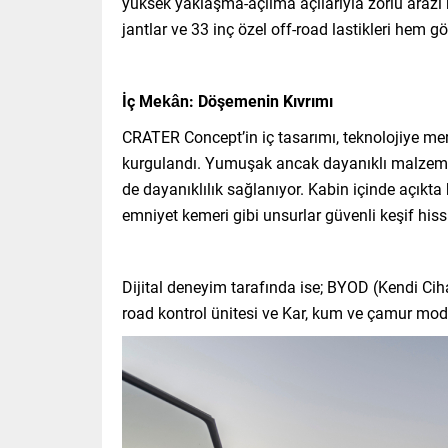
yüksek yaklaşma-açılma açılarıyla zorlu arazi k
jantlar ve 33 inç özel off-road lastikleri hem 
İç Mekân: Döşemenin Kıvrımı
CRATER Concept’in iç tasarımı, teknolojiye mera
kurgulandı. Yumuşak ancak dayanıklı malzemele
de dayanıklılık sağlanıyor. Kabin içinde açıkta 
emniyet kemeri gibi unsurlar güvenli keşif hissi
Dijital deneyim tarafında ise; BYOD (Kendi Cih
road kontrol ünitesi ve Kar, kum ve çamur mod