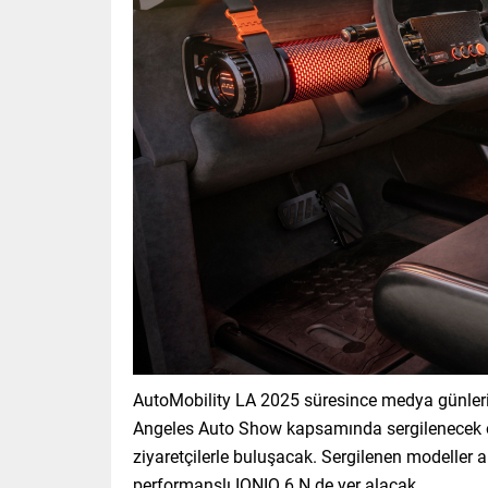
AutoMobility LA 2025 süresince medya günle
Angeles Auto Show kapsamında sergilenecek o
ziyaretçilerle buluşacak. Sergilenen modelle
performanslı IONIQ 6 N de yer alacak.