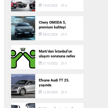
5’in resmi olarak
15.03.2023
0
satışlarına başlıyor!
Chery OMODA 5,
premium kaliteyi
Türkiye’de sunmaya
28.02.2023
0
hazırlanıyor
Martı’dan İstanbul’un
ulaşım sorununa nefes
aldıracak yeni
21.10.2022
0
platform: Tek Araçla
Gidelim (TAG)
Efsane Audi TT 25.
yaşında
12.05.2023
0