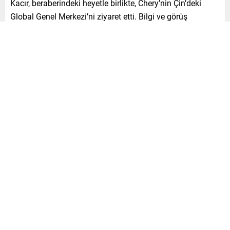
Kacır, beraberindeki heyetle birlikte, Chery’nin Çin’deki
Global Genel Merkezi’ni ziyaret etti. Bilgi ve görüş
alışverişinde bulunmak üzere Chery’nin Anhui’deki küresel
genel merkezini ziyaret eden Bakan Mehmet Fatih Kacır’a,
Türkiye Cumhuriyeti Çin Büyükelçisi İsmail Hakkı Musa,
Sanayi ve Teknoloji Bakan Yardımcısı Zekeriya Çoştu ve
T.C. Cumhurbaşkanlığı Yatırım Ofisi Başkanı Ahmet Burak
Dağlıoğlu eşlik etti.
Sıcak ve dostane bir ortamda görüşme yapıldı!
Chery Group Başkanı Yin Tongyue, Chery International
Başkanı Zhang Guibing ile Chery International Başkan
Yardımcısı ve Chery Türkiye Genel Müdürü Fenghuo Si
tarafından sıcak bir karşılamayla başlayan görüşmede iki
taraf, çevre dostu ve düşük karbonlu ulaşımı teşvik etme
konusunda ortak kararlılıkla, Türkiye’de yeni enerjili
araçların geliştirilmesi ve planlanması konusunda verimli