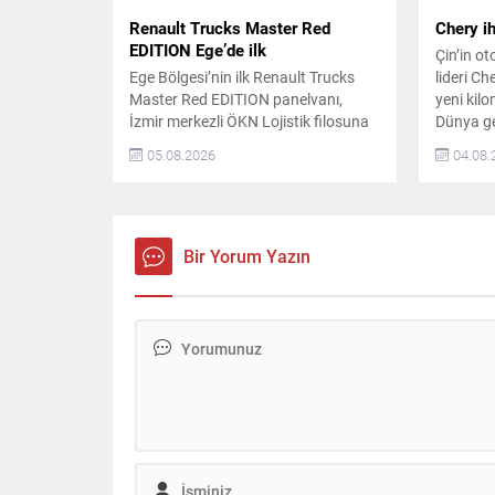
Renault Trucks Master Red
Chery ih
EDITION Ege’de ilk
Çin’in o
Ege Bölgesi’nin ilk Renault Trucks
lideri Ch
Master Red EDITION panelvanı,
yeni kilo
İzmir merkezli ÖKN Lojistik filosuna
Dünya ge
katıldı. Şirket, Türkiye genelinde
kullanıcı
05.08.2026
04.08.
parsiyel lojistik operasyonları
güvenli, 
yürütürken, yılda yüz binlerce
mobilite
kilometre yapan dağıtım faaliyetleri
geleceğin
için bu aracı tercih etti. ÖKN Lojistik,
mobilite
yatırımında yakıt ekonomisi, toplam
hedefliyo
Bir Yorum Yazın
sahip olma maliyeti ve Renault
bin araç s
Trucks’ın ticari araçlara özel satış...