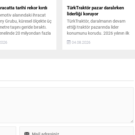
racatta tarihi rekor kırdı
TürkTraktör pazar daralırken
liderliği koruyor
tomotiv alanındaki ihracat
ery Grubu, küresel ölçekte üç
TürkTraktör, daralmanın devam
metre taşını geride bıraktı.
ettiği traktör pazarında lider
nelinde 20 milyondan fazla
konumunu korudu. 2026 yılının ilk
ya ulaşan şirket, daha
yarısında operasyonel verimlilik,
2026
04.08.2026
daha akıllı ve daha nitelikli
maliyet yönetimi ve finansal disiplin
 deneyimleri sunarak
odağını sürdürdü. 2026 İlk Yarıyıl
 küresel teknoloji ve
Üretim ve Satış Rakamları
 ekosisteminde öncü olmayı
TürkTraktör, yılın ilk altı ayında
r. Aylık ihracatta ilk kez 200
toplam 10 bin 15 adet traktör üretti.
ınırını...
Türkiye’deki traktör üretiminin
%58’ini, ihracatının ise %74’ünü
karşıladı. Aynı...