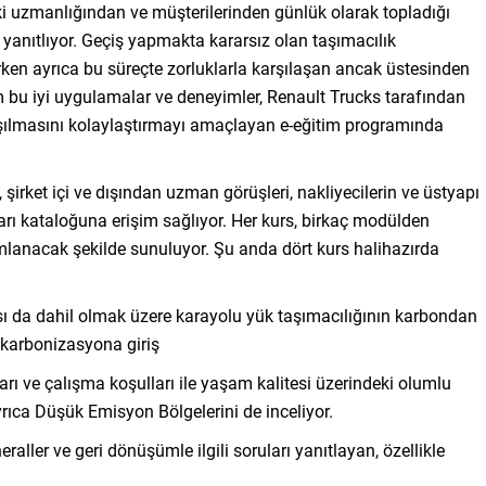
ki uzmanlığından ve müşterilerinden günlük olarak topladığı
ı yanıtlıyor. Geçiş yapmakta kararsız olan taşımacılık
lerken ayrıca bu süreçte zorluklarla karşılaşan ancak üstesinden
m bu iyi uygulamalar ve deneyimler, Renault Trucks tarafından
anlaşılmasını kolaylaştırmayı amaçlayan e-eğitim programında
irket içi ve dışından uzman görüşleri, nakliyecilerin ve üstyapı
arı kataloğuna erişim sağlıyor. Her kurs, birkaç modülden
lanacak şekilde sunuluyor. Şu anda dört kurs halihazırda
ılması da dahil olmak üzere karayolu yük taşımacılığının karbondan
dekarbonizasyona giriş
ları ve çalışma koşulları ile yaşam kalitesi üzerindeki olumlu
 ayrıca Düşük Emisyon Bölgelerini de inceliyor.
eraller ve geri dönüşümle ilgili soruları yanıtlayan, özellikle