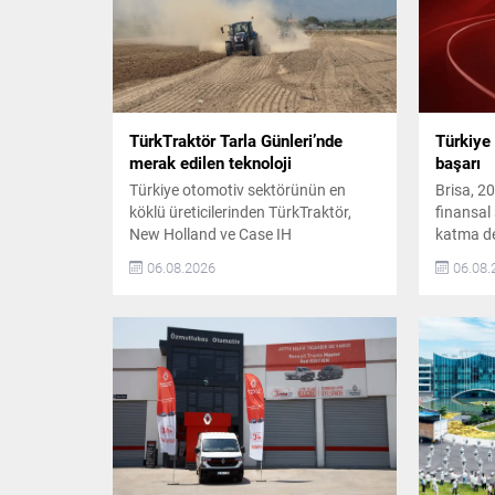
TürkTraktör Tarla Günleri’nde
Türkiye 
merak edilen teknoloji
başarı
Türkiye otomotiv sektörünün en
Brisa, 20
köklü üreticilerinden TürkTraktör,
finansal 
New Holland ve Case IH
katma de
markalarıyla düzenlediği Geleneksel
artış, de
06.08.2026
06.08.
Tarla Günleri etkinliklerini başarıyla
maliyet d
tamamladı. 25 Haziran–25 Temmuz
operasyo
2026 tarihleri arasında 11 ilde, 12
performa
farklı noktada gerçekleştirilen
sayede d
etkinliklerde yaklaşık 4 bin çiftçi
kâr ile t
TürkTraktör’ün traktörlerini,
pazardak
ekipmanlarını, hassas tarım
sürdürdü.
teknolojilerini ve dijital tarım
pazarınd
çözümlerini sahada deneyimleme
fırsatı...