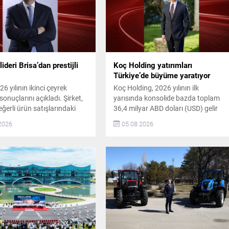
lideri Brisa’dan prestijli
Koç Holding yatırımları
Türkiye’de büyüme yaratıyor
26 yılının ikinci çeyrek
Koç Holding, 2026 yılının ilk
sonuçlarını açıkladı. Şirket,
yarısında konsolide bazda toplam
ğerli ürün satışlarındaki
36,4 milyar ABD doları (USD) gelir
ngeli satış kanalı yapısı ve
elde etti. Bu dönemde yaklaşık 1,7
2026
05.08.2026
isiplininin desteğiyle
milyar USD kombine yatırım
nel ve finansal
gerçekleştirdi. Son 5 yıldaki kombine
nsını güçlendirdi. Bu
yatırım tutarı ise 16,9 milyar USD‘ye
önemi 260 milyon TL net
ulaştı. Koç Holding’in 2026 İlk Yarı
amamladı. Brisa, yurtiçi
Finansal Performansı Koç Holding
i güçlü performansını
CEO’su Levent Çakıroğlu,
 Yurtiçi yenileme lastik
ekonomik...
a tüm ana segmentlerde...