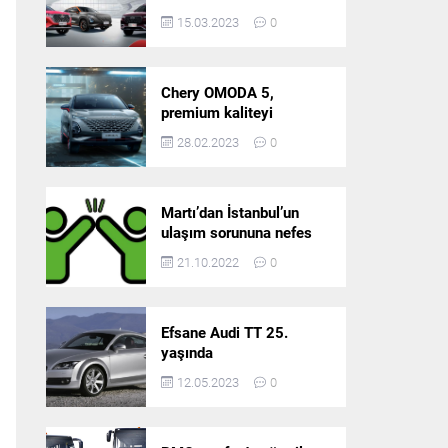
5’in resmi olarak
15.03.2023
0
satışlarına başlıyor!
Chery OMODA 5,
premium kaliteyi
Türkiye’de sunmaya
28.02.2023
0
hazırlanıyor
Martı’dan İstanbul’un
ulaşım sorununa nefes
aldıracak yeni
21.10.2022
0
platform: Tek Araçla
Gidelim (TAG)
Efsane Audi TT 25.
yaşında
12.05.2023
0