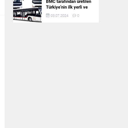
BMC tarafından üretilen
Türkiye’nin ilk yerli ve
milli apron otobüsü
03.07.2024
0
Neoport’a yurt dışından
ilgi büyüyor