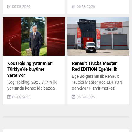
TürkTraktör, New Holland ve
ürün satışlarındaki artış,
06.08.2026
06.08.2026
Case IH markalarıyla
dengeli satış kanalı yapısı ve
düzenlediği Geleneksel Tarla
maliyet disiplininin desteğiyle
Günleri etkinliklerini başarıyla
operasyonel ve finansal
tamamladı. 25 Haziran–25
performansını güçlendirdi.
Temmuz 2026 tarihleri
Bu sayede dönemi 260
arasında 11 ilde, 12 farklı
milyon TL net kâr ile
noktada gerçekleştirilen
tamamladı. Brisa, yurtiçi
etkinliklerde yaklaşık 4 bin
pazardaki güçlü
çiftçi TürkTraktör’ün
performansını sürdürdü.
traktörlerini, ekipmanlarını,
Yurtiçi yenileme lastik
Koç Holding yatırımları
Renault Trucks Master
hassas tarım teknolojilerini
pazarında tüm ana
Türkiye’de büyüme
Red EDITION Ege’de ilk
ve dijital tarım çözümlerini
segmentlerde...
yaratıyor
Ege Bölgesi’nin ilk Renault
sahada deneyimleme
Koç Holding, 2026 yılının ilk
Trucks Master Red EDITION
fırsatı...
yarısında konsolide bazda
panelvanı, İzmir merkezli
toplam 36,4 milyar ABD
ÖKN Lojistik filosuna katıldı.
05.08.2026
05.08.2026
doları (USD) gelir elde etti. Bu
Şirket, Türkiye genelinde
dönemde yaklaşık 1,7 milyar
parsiyel lojistik operasyonları
USD kombine yatırım
yürütürken, yılda yüz binlerce
gerçekleştirdi. Son 5 yıldaki
kilometre yapan dağıtım
kombine yatırım tutarı ise
faaliyetleri için bu aracı tercih
16,9 milyar USD‘ye ulaştı.
etti. ÖKN Lojistik, yatırımında