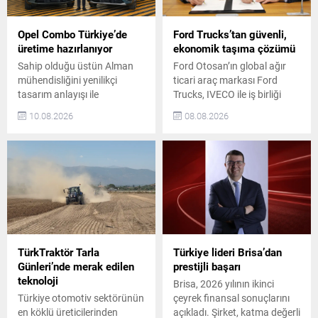
Opel Combo Türkiye’de
Ford Trucks’tan güvenli,
üretime hazırlanıyor
ekonomik taşıma çözümü
Sahip olduğu üstün Alman
Ford Otosan’ın global ağır
mühendisliğini yenilikçi
ticari araç markası Ford
tasarım anlayışı ile
Trucks, IVECO ile iş birliği
buluşturan Opel, ticari araç
yaparak yeni nesil kabin
10.08.2026
08.08.2026
ailesinin iddialı modeli
geliştirme projesine yatırım
Combo’yu Türkiye’de
yapacağını açıkladı. Avrupa
üretmeye hazırlanıyor. Yılın
Birliği’nin emisyon ve
üçüncü çeyreğinden itibaren
güvenlik gerekliliklerine uyum
Bursa’daki Tofaş
sağlayacak bu yeni kabin,
Fabrikası’nda “Made in
Ford Trucks’ın Avrupa’daki
Türkiye” etiketiyle üretilecek
büyüme ve rekabet gücü
olan Combo, markanın
hedeflerini destekleyecek.
Türkiye’deki üretim
Kabinin 2028 yılı içinde
yapılanmasında yeni bir
kademeli olarak devreye
TürkTraktör Tarla
Türkiye lideri Brisa’dan
dönemin başlangıcını temsil
alınması...
Günleri’nde merak edilen
prestijli başarı
ediyor. Opel Combo’nun
teknoloji
Brisa, 2026 yılının ikinci
Türkiye’de Üretim Hamlesi
Türkiye otomotiv sektörünün
çeyrek finansal sonuçlarını
Opel...
en köklü üreticilerinden
açıkladı. Şirket, katma değerli