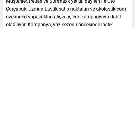
Müşteriler, Petlas ve Starmaxx yetkili bayileri ile Oto
Çarçabuk, Uzman Lastik satış noktaları ve akolastik.com
üzerinden yapacakları alışverişlerle kampanyaya dahil
olabiliyor. Kampanya, yaz sezonu öncesinde lastik
yenilemeyi teşvik ediyor. Kullanıcılar hem güvenli sürüş
hem de yüksek değerli bir ödül kazanma fırsatı yakalıyor.
Katılım süreci tamamen dijital ortamda gerçekleşiyor.
Alışveriş sonrası kampanya web sitesi üzerinden üyelik
oluşturulup faturalar sisteme yükleniyor. Faturaların
onaylanmasının ardından katılımcılar çekilişe dahil
ediliyor. Fatura yükleme işlemleri
2 Temmuz 2026
tarihine
kadar devam edecek. Çekiliş
13 Temmuz 2026
tarihinde
noter huzurunda yapılacak ve sonuçlar
15 Temmuz 2026
tarihinde açıklanacak. Kampanya hakkında detaylı bilgiye
kampanya.petlas.com.tr ve kampanya.starmaxx.com.tr
adreslerinden ulaşılabiliyor.