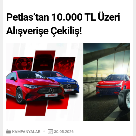
ihracatta ilk kez 200 bin araç
Türkiye’deki traktör
sınırını...
üretiminin %58’ini,
Petlas’tan 10.000 TL Üzeri
ihracatının ise %74’ünü
karşıladı. Aynı...
Alışverişe Çekiliş!
KAMPANYALAR
30.05.2026