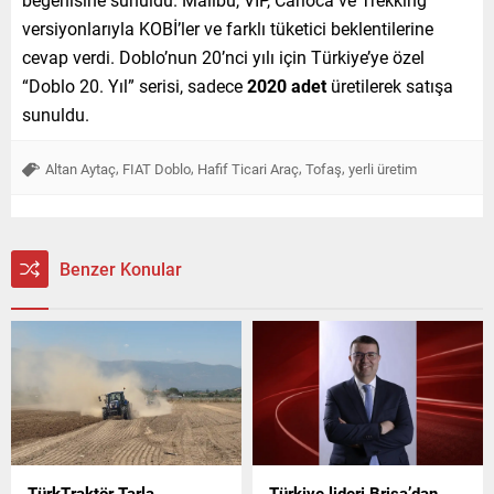
versiyonlarıyla KOBİ’ler ve farklı tüketici beklentilerine
cevap verdi. Doblo’nun 20’nci yılı için Türkiye’ye özel
“Doblo 20. Yıl” serisi, sadece
2020 adet
üretilerek satışa
sunuldu.
,
,
,
,
Altan Aytaç
FIAT Doblo
Hafif Ticari Araç
Tofaş
yerli üretim
Benzer Konular
TürkTraktör Tarla
Türkiye lideri Brisa’dan