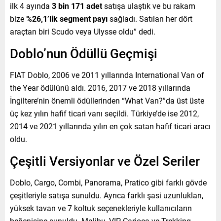
ilk 4 ayında
3 bin 171 adet
satışa ulaştık ve bu rakam
bize
%26,1’lik segment payı
sağladı. Satılan her dört
araçtan biri Scudo veya Ulysse oldu” dedi.
Doblo’nun Ödüllü Geçmişi
FIAT Doblo, 2006 ve 2011 yıllarında International Van of
the Year ödülünü aldı. 2016, 2017 ve 2018 yıllarında
İngiltere’nin önemli ödüllerinden “What Van?”da üst üste
üç kez yılın hafif ticari vanı seçildi. Türkiye’de ise 2012,
2014 ve 2021 yıllarında yılın en çok satan hafif ticari aracı
oldu.
Çeşitli Versiyonlar ve Özel Seriler
Doblo, Cargo, Combi, Panorama, Pratico gibi farklı gövde
çeşitleriyle satışa sunuldu. Ayrıca farklı şasi uzunlukları,
yüksek tavan ve 7 koltuk seçenekleriyle kullanıcıların
beğenisine sunuldu. Malibu, VIP, Carioca ve Trekking