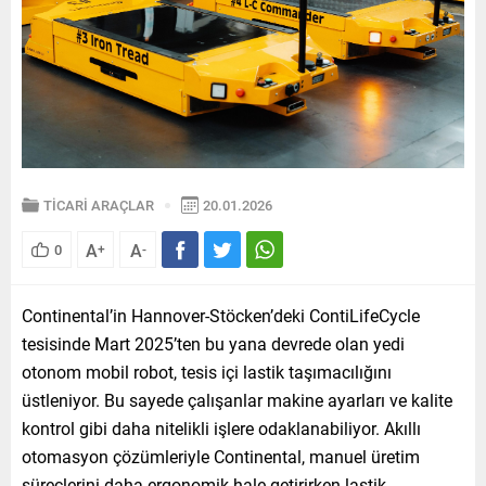
TİCARİ ARAÇLAR
20.01.2026
A
A
0
+
-
Continental’in Hannover-Stöcken’deki ContiLifeCycle
tesisinde Mart 2025’ten bu yana devrede olan yedi
otonom mobil robot, tesis içi lastik taşımacılığını
üstleniyor. Bu sayede çalışanlar makine ayarları ve kalite
kontrol gibi daha nitelikli işlere odaklanabiliyor. Akıllı
otomasyon çözümleriyle Continental, manuel üretim
süreçlerini daha ergonomik hale getirirken lastik