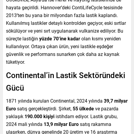
hayata geçirildi. Hannover’deki ContiLifeCycle tesisinde
2013’ten bu yana bir milyondan fazla lastik kaplandı.
Kullanılmış lastikler detaylı kontrolden geçiyor, eski sırtlar
sökülüyor ve yeni sırt uygulanarak vulkanize ediliyor. Bu
süreçte lastiğin
yüzde 70’ine kadar
olan kısmı yeniden
kullanılıyor. Ortaya çıkan ürün, yeni lastikle eşdeğer
güvenlik ve performans sunarken çok daha az kaynak
tüketiyor.
Continental’in Lastik Sektöründeki
Gücü
1871 yılında kurulan Continental, 2024 yılında
39,7 milyar
Euro
satış gerçekleştirdi. Şirket,
55 ülkede
ve pazarda
yaklaşık
190.000 kişiyi
istihdam ediyor. Lastik grubu,
2024 mali yılında
13,9 milyar Euro
satış rakamına
ulaşırken, dünya genelinde 20 üretim ve 16 araştırma