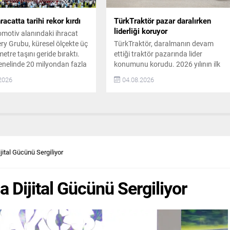
racatta tarihi rekor kırdı
TürkTraktör pazar daralırken
liderliği koruyor
tomotiv alanındaki ihracat
ery Grubu, küresel ölçekte üç
TürkTraktör, daralmanın devam
metre taşını geride bıraktı.
ettiği traktör pazarında lider
nelinde 20 milyondan fazla
konumunu korudu. 2026 yılının ilk
ya ulaşan şirket, daha
yarısında operasyonel verimlilik,
2026
04.08.2026
daha akıllı ve daha nitelikli
maliyet yönetimi ve finansal disiplin
 deneyimleri sunarak
odağını sürdürdü. 2026 İlk Yarıyıl
 küresel teknoloji ve
Üretim ve Satış Rakamları
 ekosisteminde öncü olmayı
TürkTraktör, yılın ilk altı ayında
r. Aylık ihracatta ilk kez 200
toplam 10 bin 15 adet traktör üretti.
ınırını...
Türkiye’deki traktör üretiminin
%58’ini, ihracatının ise %74’ünü
ital Gücünü Sergiliyor
karşıladı. Aynı...
Dijital Gücünü Sergiliyor