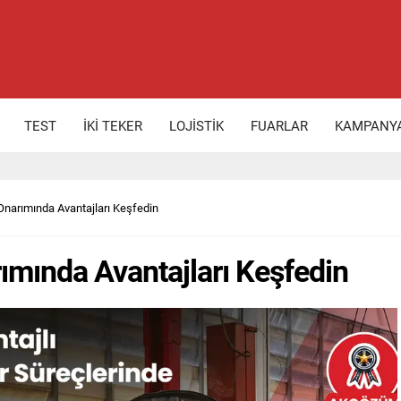
TEST
İKİ TEKER
LOJİSTİK
FUARLAR
KAMPANY
 Onarımında Avantajları Keşfedin
rımında Avantajları Keşfedin