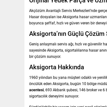
Orijinal Yedek Parça ve Uzm
Akçözüm Avantajlı Servis Merkezleri’nde gerçekl
Hasar dosyaları ise Aksigorta hasar uzmanları t
boyunca şeffaf, hızlı ve güven veren bir deney
Aksigorta’nın Güçlü Çözüm
Geniş anlaşmalı servis ağı, hızlı ve güvenilir 
sayesinde Aksigorta, sigortalılarına hasar an
bir çözüm sunuyor.
Aksigorta Hakkında
1960 yılından bu yana müşteri odaklı ve yenili
öncülük eden Aksigorta, bugün 10 bölge müdü
acentesi
, 693 Akbank şubesi, 146 broker ve 6 
sigortacılık deneyimi sunuyor.
Sürdürülebilir bir yaşam için yeni nesil çözüm