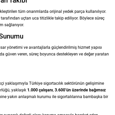
an Takibi
eştirilen tüm onarımlarda orijinal yedek parça kullanılıyor.
arafından uçtan uca titizlikle takip ediliyor. Böylece süreç
im sağlanıyor.
 Sunumu
hasar yönetimi ve avantajlarla güçlendirilmiş hizmet yapısı
ında güven veren, süreç boyunca destekleyen ve değer yaratan
kçi yaklaşımıyla Türkiye sigortacılık sektörünün gelişimine
rlüğü, yaklaşık
1.000 çalışanı
,
3.600’ün üzerinde bağımsız
bine yakın anlaşmalı kurumu ile sigortalılarına bambaşka bir
ler sunarak değerli olanı koruma amacıyla hareket eden