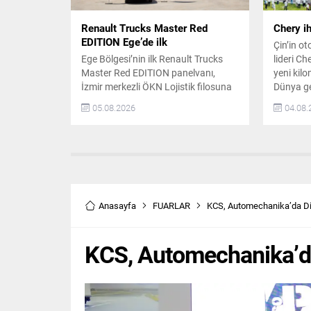
Renault Trucks Master Red
Chery ih
EDITION Ege’de ilk
Çin’in o
Ege Bölgesi’nin ilk Renault Trucks
lideri Ch
Master Red EDITION panelvanı,
yeni kilo
İzmir merkezli ÖKN Lojistik filosuna
Dünya ge
katıldı. Şirket, Türkiye genelinde
kullanıcı
05.08.2026
04.08.
parsiyel lojistik operasyonları
güvenli, 
yürütürken, yılda yüz binlerce
mobilite
kilometre yapan dağıtım faaliyetleri
geleceğin
için bu aracı tercih etti. ÖKN Lojistik,
mobilite
yatırımında yakıt ekonomisi, toplam
hedefliyo
sahip olma maliyeti ve Renault
bin araç s
Trucks’ın ticari araçlara özel satış...
Anasayfa
FUARLAR
KCS, Automechanika’da Dij
KCS, Automechanika’da 