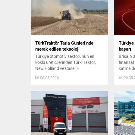
TürkTraktör Tarla Günleri’nde
Türkiye 
merak edilen teknoloji
başarı
Türkiye otomotiv sektörünün en
Brisa, 20
köklü üreticilerinden TürkTraktör,
finansal 
New Holland ve Case IH
katma de
markalarıyla düzenlediği Geleneksel
artış, de
06.08.2026
06.08.
Tarla Günleri etkinliklerini başarıyla
maliyet d
tamamladı. 25 Haziran–25 Temmuz
operasyo
2026 tarihleri arasında 11 ilde, 12
performa
farklı noktada gerçekleştirilen
sayede d
etkinliklerde yaklaşık 4 bin çiftçi
kâr ile t
TürkTraktör’ün traktörlerini,
pazardak
ekipmanlarını, hassas tarım
sürdürdü.
teknolojilerini ve dijital tarım
pazarınd
çözümlerini sahada deneyimleme
fırsatı...