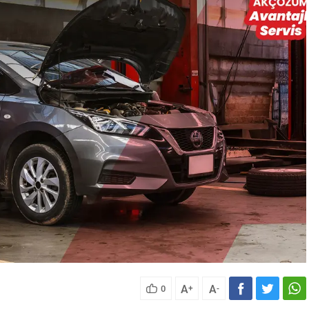
A
A
0
+
-