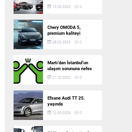
5’in resmi olarak
15.03.2023
0
satışlarına başlıyor!
Chery OMODA 5,
premium kaliteyi
Türkiye’de sunmaya
28.02.2023
0
hazırlanıyor
Martı’dan İstanbul’un
ulaşım sorununa nefes
aldıracak yeni
21.10.2022
0
platform: Tek Araçla
Gidelim (TAG)
Efsane Audi TT 25.
yaşında
12.05.2023
0