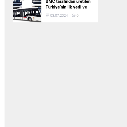
BMC tarafından üretilen
Türkiye’nin ilk yerli ve
milli apron otobüsü
03.07.2024
0
Neoport’a yurt dışından
ilgi büyüyor