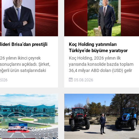
lideri Brisa’dan prestijli
Koç Holding yatırımları
Türkiye’de büyüme yaratıyor
26 yılının ikinci çeyrek
Koç Holding, 2026 yılının ilk
sonuçlarını açıkladı. Şirket,
yarısında konsolide bazda toplam
ğerli ürün satışlarındaki
36,4 milyar ABD doları (USD) gelir
ngeli satış kanalı yapısı ve
elde etti. Bu dönemde yaklaşık 1,7
2026
05.08.2026
isiplininin desteğiyle
milyar USD kombine yatırım
nel ve finansal
gerçekleştirdi. Son 5 yıldaki kombine
nsını güçlendirdi. Bu
yatırım tutarı ise 16,9 milyar USD‘ye
önemi 260 milyon TL net
ulaştı. Koç Holding’in 2026 İlk Yarı
amamladı. Brisa, yurtiçi
Finansal Performansı Koç Holding
i güçlü performansını
CEO’su Levent Çakıroğlu,
 Yurtiçi yenileme lastik
ekonomik...
a tüm ana segmentlerde...