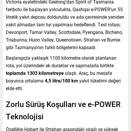
Victoria eyaletindeki Geelong’dan Spirit of Tasmania
feribotu ile başlayan yolculukta, Qashqai e-POWER’un 55
litrelik yakıt deposu dolduruldu ve ada çevresinde yeniden
yakıt almadan tam tur yapılması hedeflendi. Test rotası;
Devonport, Tamar Valley, Scottsdale, Pyengana, Bicheno,
Triabunna, Huon Valley, Queenstown, Strahan ve Burnie
gibi Tazmanya’nın farklı bölgelerini kapsadı.
Başlangıçta yaklaşık 1100 kilometre olarak planlanan
rota, yol üzerindeki ek duraklar ve sapmalarla birlikte
toplamda 1303 kilometreye
ulaştı. Araç, bu mesafe
boyunca ortalama
4,5 litre/100 km
yakıt tüketimi değeri
elde etti.
Zorlu Sürüş Koşulları ve e-POWER
Teknolojisi
Özellikle Hobart ile Strahan arasındaki virajlı ve yüksek