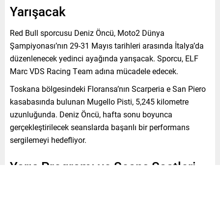
Yarışacak
Red Bull sporcusu Deniz Öncü, Moto2 Dünya
Şampiyonası’nın 29-31 Mayıs tarihleri arasında İtalya’da
düzenlenecek yedinci ayağında yarışacak. Sporcu, ELF
Marc VDS Racing Team adına mücadele edecek.
Toskana bölgesindeki Floransa’nın Scarperia e San Piero
kasabasında bulunan Mugello Pisti, 5,245 kilometre
uzunluğunda. Deniz Öncü, hafta sonu boyunca
gerçekleştirilecek seanslarda başarılı bir performans
sergilemeyi hedefliyor.
Yarış Programı ve Seans Saatleri
Moto2 Dünya Şampiyonası’nın İtalya Grand Prix hafta
sonu programı, 29 Mayıs Cuma günü TSİ 10.50’de
başlayacak birinci serbest antrenman seansıyla açılacak.