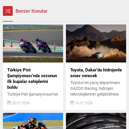
Benzer Konular
Türkiye Pist
Toyota, Dakar’da hidrojenle
Şampiyonası’nda sezonun
sınav verecek
ilk kupalar sahiplerini
Toyota’nın yarış departmanı
buldu
GAZOO Racing, hidrojen
Türkiye Pist Şampiyonası’nın
teknolojilerinin geliştirilmesi
sezonun ilk ayak yarışları, 15
için önemli bir adım attı.
20.07.2026
10.07.2026
Temmuz Demokrasi ve Milli
Şirket, 2027 Dakar Rallisi’nde
Birlik Günü Etkinlikleri
hidrojen yakıt hücreli DKR GR
kapsamında İstanbul Park’ta
FC Hilux prototipiyle
gerçekleşti. Yarışlar, Türkiye
yarışacağını açıkladı. Dakar
Motosiklet Federasyonu
Rallisi’nde Hidrojen Yakıt