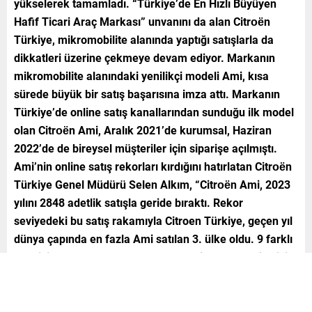
yükselerek tamamladı. “Türkiye’de En Hızlı Büyüyen
Hafif Ticari Araç Markası” unvanını da alan Citroën
Türkiye, mikromobilite alanında yaptığı satışlarla da
dikkatleri üzerine çekmeye devam ediyor. Markanın
mikromobilite alanındaki yenilikçi modeli Ami, kısa
sürede büyük bir satış başarısına imza attı. Markanın
Türkiye’de online satış kanallarından sunduğu ilk model
olan Citroën Ami, Aralık 2021’de kurumsal, Haziran
2022’de de bireysel müşteriler için siparişe açılmıştı.
Ami’nin online satış rekorları kırdığını hatırlatan Citroën
Türkiye Genel Müdürü Selen Alkım, “Citroën Ami, 2023
yılını 2848 adetlik satışla geride bıraktı. Rekor
seviyedeki bu satış rakamıyla Citroen Türkiye, geçen yıl
dünya çapında en fazla Ami satılan 3. ülke oldu. 9 farklı
ülke için sınırlı olarak 1.000 adet üretilen ve Türkiye için
de kontenjan ayrılan Citroën My Ami Buggy modeli de
bir başka başarıya imza attı ve Türkiye’de satışa
sunulduğu andan itibaren stoğunun tamamı sadece 40