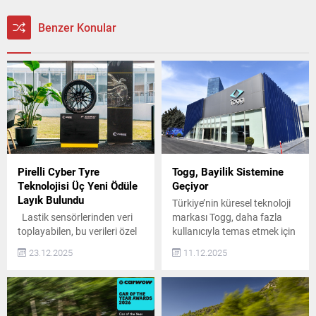
Benzer Konular
Pirelli Cyber Tyre
Togg, Bayilik Sistemine
Teknolojisi Üç Yeni Ödüle
Geçiyor
Layık Bulundu
Türkiye’nin küresel teknoloji
Lastik sensörlerinden veri
markası Togg, daha fazla
toplayabilen, bu verileri özel
kullanıcıyla temas etmek için
algoritmalarla işleyebilen ve
deneyim ve servis noktaları
23.12.2025
11.12.2025
araç elektroniğiyle gerçek
ağını yeni iş birlikleriyle
zamanlı olarak iletişim
büyütüyor. Bu çerçevede
kurabilen, dünyanın ilk
aralık ayı boyunca Bursa
donanım ve yazılım sistemi
(Koçaslanlar Mobilite),
olan Cyber™ Tyre teknolojisi
Antalya ve Gaziantep