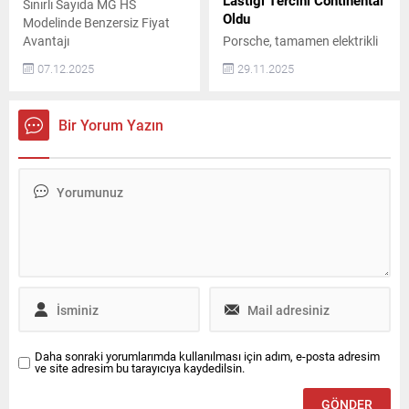
Lastiği Tercihi Continental
Sınırlı Sayıda MG HS
Oldu
Modelinde Benzersiz Fiyat
Avantajı
Porsche, tamamen elektrikli
SUV modeli Macan için yaz
07.12.2025
29.11.2025
ve kış lastiği tercihini
Continental’den yana
kullandı.
Bir Yorum Yazın
Daha sonraki yorumlarımda kullanılması için adım, e-posta adresim
ve site adresim bu tarayıcıya kaydedilsin.