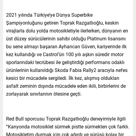
2021 yılında Türkiye’ye Dünya Superbike
Şampiyonluğunu getiren Toprak Razgatlıoğlu, keskin
virajlarla dolu yolda motosikletiyle ilerlerken, dünyanın en
üst düzey sürücülerinin sahibi olduğu Platinum lisansını
bu sene almayı başaran Ayhancan Güven, kariyerinde ilk
kez kullandığı ve Castrol’ün 100 yılı aşkın süredir motor
sporlarındaki tecrübesi ile geliştirdiği performans odaklı
ürünlerinin kullanıldığı Skoda Fabia Rally2 aracıyla nefes
kesici bir mücadele sergiledi. İlk kez, alışmış oldukları
asfalt zeminin dışında mücadele eden ikili, birbirlerini de
zorlayarak sınırlarının ötesine geçti.
Red Bull sporcusu Toprak Razgatlıoğlu deneyimiyle ilgili
“Kanyonda motosiklet sürmek pistte sürmekten çok farklı.
Motosikletim durmak için çok ağırdı ve sürüşü kolay bir