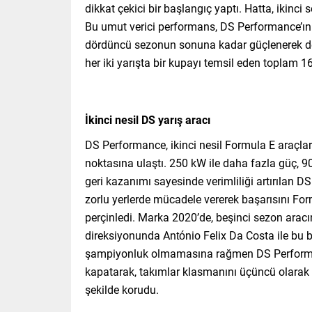
dikkat çekici bir başlangıç yaptı. Hatta, ikinci
Bu umut verici performans, DS Performance’ın 
dördüncü sezonun sonuna kadar güçlenerek deva
her iki yarışta bir kupayı temsil eden toplam 
İkinci nesil DS yarış aracı
DS Performance, ikinci nesil Formula E araçl
noktasına ulaştı. 250 kW ile daha fazla güç, 90
geri kazanımı sayesinde verimliliği artırılan DS
zorlu yerlerde mücadele vererek başarısını For
perçinledi. Marka 2020’de, beşinci sezon aracı
direksiyonunda António Felix Da Costa ile bu ba
şampiyonluk olmamasına rağmen DS Performan
kapatarak, takımlar klasmanını üçüncü olarak b
şekilde korudu.