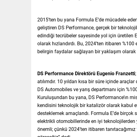
2015’ten bu yana Formula E’de mücadele eden D
geliştiren DS Performance, gerçek bir teknoloj
edindiği tecrübeler sayesinde yol için üretilen 
olarak hızlandırdı. Bu, 2024’ten itibaren %100 
belirgin faydalar sağlayan bir yaklaşım olarak 
DS Performance Direktörü Eugenio Franzetti
atılımdır. 10 yıldan kısa bir süre içinde araçla
DS Automobiles ve yarış departmanı için %100 e
Kuruluşundan bu yana, DS Performance’ın mis
kendisini teknolojik bir katalizör olarak kabul
desteklemek amaçlandı. Formula E’de birçok 
elektrikli otomobillerinde en iyi teknolojilerde
önemli; çünkü 2024’ten itibaren tanıtacağımız
göreceğiz” dedi.