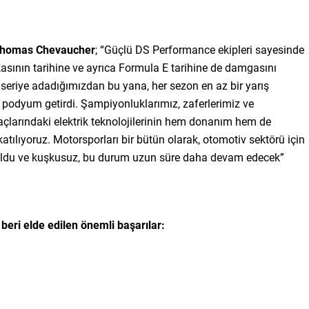
 Thomas Chevaucher
; “Güçlü DS Performance ekipleri sayesinde
sının tarihine ve ayrıca Formula E tarihine de damgasını
 seriye adadığımızdan bu yana, her sezon en az bir yarış
ze podyum getirdi. Şampiyonluklarımız, zaferlerimiz ve
çlarındaki elektrik teknolojilerinin hem donanım hem de
katılıyoruz. Motorsporları bir bütün olarak, otomotiv sektörü için
oldu ve kuşkusuz, bu durum uzun süre daha devam edecek”
eri elde edilen önemli başarılar: