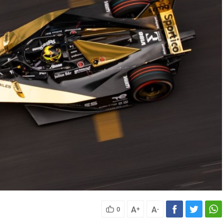
A
A
0
+
-