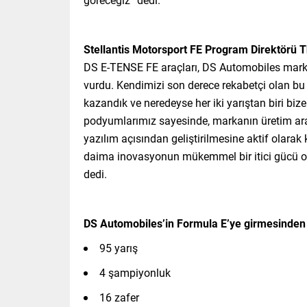
Stellantis Motorsport FE Program Direktörü
DS E-TENSE FE araçları, DS Automobiles marka
vurdu. Kendimizi son derece rekabetçi olan bu
kazandık ve neredeyse her iki yarıştan biri bi
podyumlarımız sayesinde, markanın üretim ara
yazılım açısından geliştirilmesine aktif olarak 
daima inovasyonun mükemmel bir itici gücü 
dedi.
DS Automobiles’in Formula E’ye girmesinden b
95 yarış
4 şampiyonluk
16 zafer