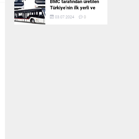
BMC tarafından üretilen
Türkiye’nin ilk yerli ve
milli apron otobüsü
03.07.2024
0
Neoport’a yurt dışından
ilgi büyüyor