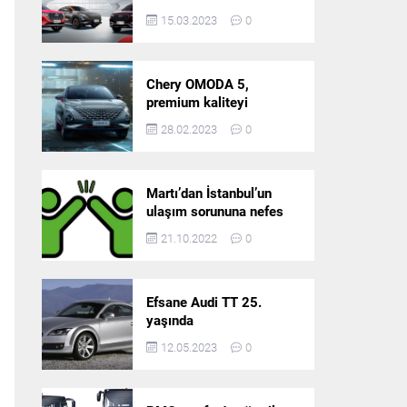
5’in resmi olarak
15.03.2023
0
satışlarına başlıyor!
Chery OMODA 5,
premium kaliteyi
Türkiye’de sunmaya
28.02.2023
0
hazırlanıyor
Martı’dan İstanbul’un
ulaşım sorununa nefes
aldıracak yeni
21.10.2022
0
platform: Tek Araçla
Gidelim (TAG)
Efsane Audi TT 25.
yaşında
12.05.2023
0