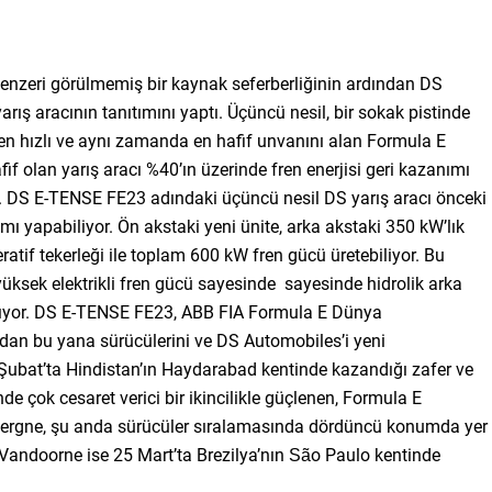
e benzeri görülmemiş bir kaynak seferberliğinin ardından DS
rış aracının tanıtımını yaptı. Üçüncü nesil, bir sokak pistinde
en hızlı ve aynı zamanda en hafif unvanını alan Formula E
fif olan yarış aracı %40’ın üzerinde fren enerjisi geri kazanımı
ldi. DS E-TENSE FE23 adındaki üçüncü nesil DS yarış aracı önceki
ımı yapabiliyor. Ön akstaki yeni ünite, arka akstaki 350 kW’lık
atif tekerleği ile toplam 600 kW fren gücü üretebiliyor. Bu
ı, yüksek elektrikli fren gücü sayesinde sayesinde hidrolik arka
taşıyor. DS E-TENSE FE23, ABB FIA Formula E Dünya
n bu yana sürücülerini ve DS Automobiles’i yeni
 Şubat’ta Hindistan’ın Haydarabad kentinde kazandığı zafer ve
e çok cesaret verici bir ikincilikle güçlenen, Formula E
c Vergne, şu anda sürücüler sıralamasında dördüncü konumda yer
 Vandoorne ise 25 Mart’ta Brezilya’nın São Paulo kentinde