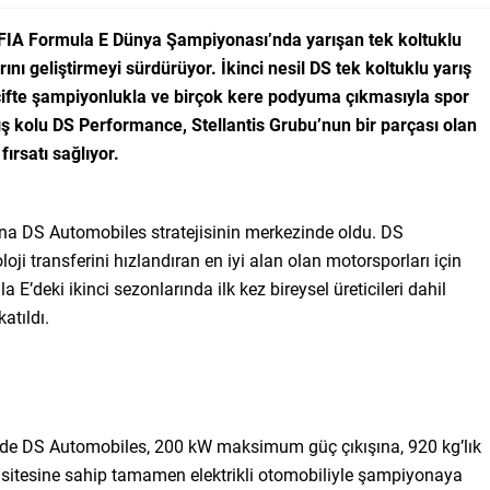
FIA Formula E Dünya Şampiyonası’nda yarışan tek koltuklu
nı geliştirmeyi sürdürüyor. İkinci nesil DS tek koltuklu yarış
ki çifte şampiyonlukla ve birçok kere podyuma çıkmasıyla spor
rış kolu DS Performance, Stellantis Grubu’nun bir parçası olan
fırsatı sağlıyor.
ana DS Automobiles stratejisinin merkezinde oldu. DS
loji transferini hızlandıran en iyi alan olan motorsporları için
E’deki ikinci sezonlarında ilk kez bireysel üreticileri dahil
atıldı.
inde DS Automobiles, 200 kW maksimum güç çıkışına, 920 kg’lık
pasitesine sahip tamamen elektrikli otomobiliyle şampiyonaya