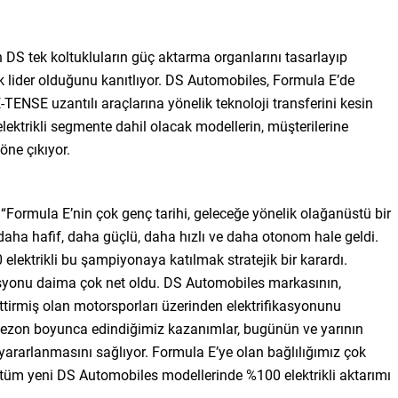
S tek koltukluların güç aktarma organlarını tasarlayıp
ik lider olduğunu kanıtlıyor. DS Automobiles, Formula E’de
E-TENSE uzantılı araçlarına yönelik teknoloji transferini kesin
elektrikli segmente dahil olacak modellerin, müşterilerine
öne çıkıyor.
; “Formula E’nin çok genç tarihi, geleceğe yönelik olağanüstü bir
r daha hafif, daha güçlü, daha hızlı ve daha otonom hale geldi.
lektrikli bu şampiyonaya katılmak stratejik bir karardı.
yonu daima çok net oldu. DS Automobiles markasının,
 ettirmiş olan motorsporları üzerinden elektrifikasyonunu
sezon boyunca edindiğimiz kazanımlar, bugünün ve yarının
n yararlanmasını sağlıyor. Formula E’ye olan bağlılığımız çok
 tüm yeni DS Automobiles modellerinde %100 elektrikli aktarımı