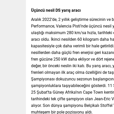
Üçüncü nesil DS yarış aracı
Aralık 2022’de, 2 yıllık geliştirme sürecinin v
Performance, Valencia Pisti’nde üçüncü nesil ya
ulaştığı maksimum 280 km/sa hızla, tarihteki 
aracı oldu. İkinci nesilden 60 kilogram daha ha
kapasitesiyle çok daha verimli bir hale getiri
nesillerden daha güçlü fren enerjisi geri kazan
fren gücüne 250 kW daha ekliyor ve dört rejener
değer, bir önceki neslin iki katı. Bu yarış arac
frenleri olmayan ilk araç olma özelliğini de 
Şampiyonası dokuzuncu sezonun başlangıcında
şampiyonluklara taşıyabileceğini gösterdi. 11
25 Şubat’ta Güney Afrika’nın Cape Town kentind
tarihindeki tek çifte şampiyon olan Jean-Eri
alıyor. Son dünya şampiyonu Belçikalı Stoffel
muhteşem bir pole pozisyonu aldı.