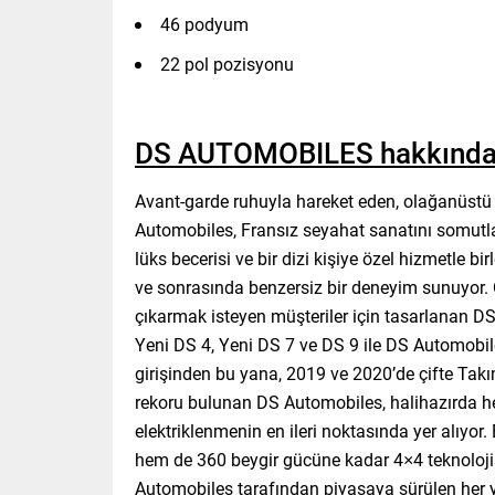
46 podyum
22 pol pozisyonu
DS AUTOMOBILES hakkınd
Avant-garde ruhuyla hareket eden, olağanüstü 
Automobiles, Fransız seyahat sanatını somutla
lüks becerisi ve bir dizi kişiye özel hizmetle 
ve sonrasında benzersiz bir deneyim sunuyor. 
çıkarmak isteyen müşteriler için tasarlanan DS m
Yeni DS 4, Yeni DS 7 ve DS 9 ile DS Automobil
girişinden bu yana, 2019 ve 2020’de çifte Ta
rekoru bulunan DS Automobiles, halihazırda he
elektriklenmenin en ileri noktasında yer alıyor
hem de 360 beygir gücüne kadar 4×4 teknolojisiy
Automobiles tarafından piyasaya sürülen her y