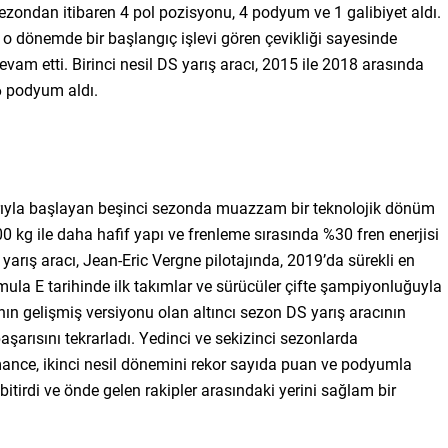
 sezondan itibaren 4 pol pozisyonu, 4 podyum ve 1 galibiyet aldı.
o dönemde bir başlangıç işlevi gören çevikliği sayesinde
m etti. Birinci nesil DS yarış aracı, 2015 ile 2018 arasında
16 podyum aldı.
arıyla başlayan beşinci sezonda muazzam bir teknolojik dönüm
0 kg ile daha hafif yapı ve frenleme sırasında %30 fren enerjisi
 yarış aracı, Jean-Eric Vergne pilotajında, 2019’da sürekli en
mula E tarihinde ilk takımlar ve sürücüler çifte şampiyonluğuyla
nın gelişmiş versiyonu olan altıncı sezon DS yarış aracının
şarısını tekrarladı. Yedinci ve sekizinci sezonlarda
ce, ikinci nesil dönemini rekor sayıda puan ve podyumla
itirdi ve önde gelen rakipler arasındaki yerini sağlam bir