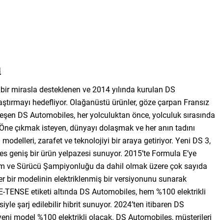
a
bir mirasla desteklenen ve 2014 yılında kurulan DS
ştırmayı hedefliyor. Olağanüstü ürünler, göze çarpan Fransız
birleşen DS Automobiles, her yolculuktan önce, yolculuk sırasında
Öne çıkmak isteyen, dünyayı dolaşmak ve her anın tadını
odelleri, zarafet ve teknolojiyi bir araya getiriyor. Yeni DS 3,
es geniş bir ürün yelpazesi sunuyor. 2015’te Formula E’ye
kım ve Sürücü Şampiyonluğu da dahil olmak üzere çok sayıda
r bir modelinin elektriklenmiş bir versiyonunu sunarak
. E-TENSE etiketi altında DS Automobiles, hem %100 elektrikli
le şarj edilebilir hibrit sunuyor. 2024’ten itibaren DS
eni model %100 elektrikli olacak. DS Automobiles, müşterileri