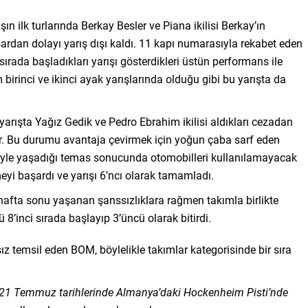
n ilk turlarında Berkay Besler ve Piana ikilisi Berkay’ın
ardan dolayı yarış dışı kaldı. 11 kapı numarasıyla rekabet eden
sırada başladıkları yarışı gösterdikleri üstün performans ile
irinci ve ikinci ayak yarışlarında olduğu gibi bu yarışta da
arışta Yağız Gedik ve Pedro Ebrahim ikilisi aldıkları cezadan
lar. Bu durumu avantaja çevirmek için yoğun çaba sarf eden
kibiyle yaşadığı temas sonucunda otomobilleri kullanılamayacak
yi başardı ve yarışı 6’ncı olarak tamamladı.
m hafta sonu yaşanan şanssızlıklara rağmen takımla birlikte
8’inci sırada başlayıp 3’üncü olarak bitirdi.
sız temsil eden BOM, böylelikle takımlar kategorisinde bir sıra
0-21 Temmuz tarihlerinde Almanya’daki Hockenheim Pisti’nde