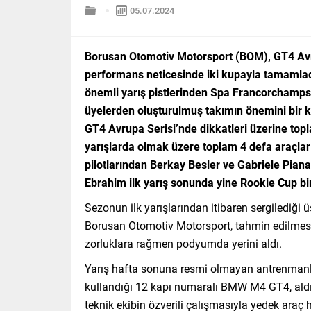
05.07.2024
Borusan Otomotiv Motorsport (BOM), GT4 Avrup
performans neticesinde iki kupayla tamamladı.
önemli yarış pistlerinden Spa Francorchamps’
üyelerden oluşturulmuş takımın önemini bir k
GT4 Avrupa Serisi’nde dikkatleri üzerine top
yarışlarda olmak üzere toplam 4 defa araçl
pilotlarından Berkay Besler ve Gabriele Piana
Ebrahim ilk yarış sonunda yine Rookie Cup bi
Sezonun ilk yarışlarından itibaren sergilediği
Borusan Otomotiv Motorsport, tahmin edilmesi
zorluklara rağmen podyumda yerini aldı.
Yarış hafta sonuna resmi olmayan antrenmanlar
kullandığı 12 kapı numaralı BMW M4 GT4, ald
teknik ekibin özverili çalışmasıyla yedek araç 