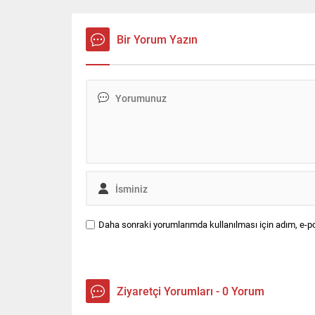
edilen segment olan C-SUV pazarını
yeni bir boyuta taşıyan yeni C5
Aircross, hibrit veya yüzde 100
Bir Yorum Yazın
elektrikli güç aktarma sistemleri ile
tercih edilebilirken, teknoloji ve
konforu...
Daha sonraki yorumlarımda kullanılması için adım, e-po
Ziyaretçi Yorumları - 0 Yorum