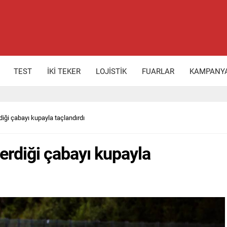
TEST
İKİ TEKER
LOJİSTİK
FUARLAR
KAMPANY
iği çabayı kupayla taçlandırdı
erdiği çabayı kupayla