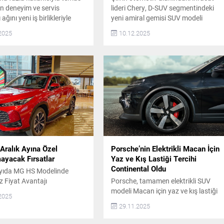
in deneyim ve servis
lideri Chery, D-SUV segmentindeki
ağını yeni iş birlikleriyle
yeni amiral gemisi SUV modeli
r. Bu çerçevede aralık ayı
TIGGO8 ile şimdiden sektör
2025
10.12.2025
Bursa (Koçaslanlar
otoritelerinin beğenisini kazanmayı
), Antalya ve Gaziantep
başardı. Carwow’un 2026 “Yılın
), Trabzon (Beyazlı
Otomobili” ödülüne layık görülen 7
) ve Tekirdağ (Volkan
koltuklu Chery TIGGO8, jüri
 temsilci bayilikleri
tarafından da geniş iç hacmi, lüks
e geçecek.
donanımı ve olağanüstü fiyat-
performans değeri ile övgüye layık
görüldü.
Aralık Ayına Özel
Porsche’nin Elektrikli Macan İçin
ayacak Fırsatlar
Yaz ve Kış Lastiği Tercihi
Continental Oldu
Sayıda MG HS Modelinde
z Fiyat Avantajı
Porsche, tamamen elektrikli SUV
modeli Macan için yaz ve kış lastiği
2025
tercihini Continental’den yana
29.11.2025
kullandı.