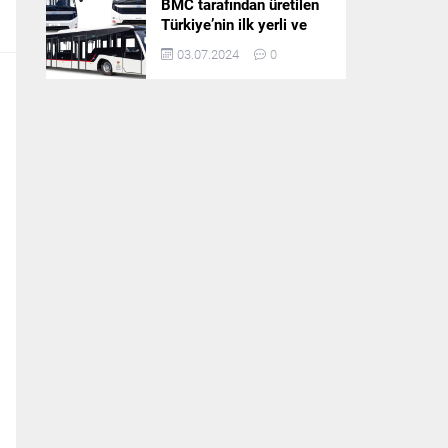
BMC tarafından üretilen
Türkiye’nin ilk yerli ve
milli apron otobüsü
03.07.2024
0
Neoport’a yurt dışından
ilgi büyüyor