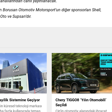
 kanallarından canlı yayınlanacak.
Borusan Otomotiv Motorsport’un diğer sponsorları Shell,
 Oto
ve Supsan’dır.
ayilik Sistemine Geçiyor
Chery TIGGO8 ‘Yılın Otomobili’
Seçildi
in küresel teknoloji markası
ha fazla kullanıcıyla temas
Çin’in otomotiv alanındaki ihracat