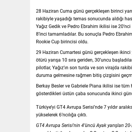
28 Haziran Cuma günü gerçekleşen birinci yarışı
rakibiyle yaşadığı temas sonucunda aldığı has
Yağız Gedik ve Pedro Ebrahim ikilisi ise 20’nci 
8’inci tamamladılar. Bu sonuçla Pedro Ebrahim b
Rookie Cup birincisi oldu.
29 Haziran Cumartesi günü gerçekleşen ikinci y
ötürü yarışa 10 sıra geriden, 30’uncu başladı
pilotlar, Yağız’ın son turda ve son virajda ra
duruma gelmesine rağmen bitiş çizgisini geçme
Berkay Besler ve Gabriele Piana ikilisi ise tü
gösterdikleri üstün çaba sonucunda ikinci günü 
Türkiye’yi GT4 Avrupa Serisi’nde 7 yıldır aralık
yükselerek 6’ncılığa çıktı.
GT4 Avrupa Serisi’nin 4’üncü Ayak yarışları 2