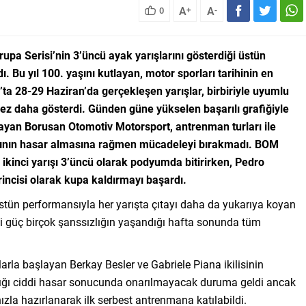
A
A
0
+
-
a Serisi’nin 3’üncü ayak yarışlarını gösterdiği üstün
 Bu yıl 100. yaşını kutlayan, motor sporları tarihinin en
ta 28-29 Haziran’da gerçekleşen yarışlar, birbiriyle uyumlu
ez daha gösterdi. Günden güne yükselen başarılı grafiğiyle
layan Borusan Otomotiv Motorsport, antrenman turları ile
arının hasar almasına rağmen mücadeleyi bırakmadı. BOM
 ikinci yarışı 3’üncü olarak podyumda bitirirken, Pedro
rincisi olarak kupa kaldırmayı başardı.
 üstün performansıyla her yarışta çıtayı daha da yukarıya koyan
 güç birçok şanssızlığın yaşandığı hafta sonunda tüm
la başlayan Berkay Besler ve Gabriele Piana ikilisinin
ığı ciddi hasar sonucunda onarılmayacak duruma geldi ancak
hızla hazırlanarak ilk serbest antrenmana katılabildi.