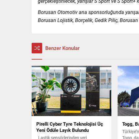
gerçekleştirilecek, yarışlar S Sport ve S Sport+
Borusan Otomotiv ana sponsorluğunda yarışan 
Borusan Lojistik, Borçelik, Gedik Piliç, Borusan
Benzer Konular
Pirelli Cyber Tyre Teknolojisi Üç
Togg, B
Yeni Ödüle Layık Bulundu
Türkiye’n
Lastik sensörlerinden veri
Togg, da