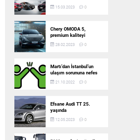
5’in resmi olarak
15.03.2023
0
satışlarına başlıyor!
Chery OMODA 5,
premium kaliteyi
Türkiye’de sunmaya
28.02.2023
0
hazırlanıyor
Martı’dan İstanbul’un
ulaşım sorununa nefes
aldıracak yeni
21.10.2022
0
platform: Tek Araçla
Gidelim (TAG)
Efsane Audi TT 25.
yaşında
12.05.2023
0