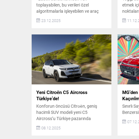
toplayabilen, bu verileri özel
etmek iç
algoritmalarla işleyebilen ve araç
noktaları 
elektroniğiyle gerçek zamanlı olarak
büyütüyo
23.12.2025
11.12.
iletişim kurabilen, dünyanın ilk
boyunca 
donanım ve yazılım sistemi olan
Mobilite
Cyber™ Tyre teknolojisi sağladığı
(Koluman
güvenlik için üç yeni ödülün sahibi
Otomotiv
oldu. Cyber™ Tyre 2025 Fransa
Otomotiv)
Otomobil Ödülleri’nde “Güvenlik
faaliyet
Ödülü”, 32 Avrupa ülkesini temsil
eden Autobest...
Yeni Citroën C5 Aircross
MG’den 
Türkiye’de!
Kaçırılm
Konforun öncüsü Citroën, geniş
Sınırlı 
hacimli SUV modeli yeni C5
Benzersi
Aircross’u Türkiye pazarında
07.12.
lansmana özel 2.200.000 TL’den
08.12.2025
başlayan fiyatlarla tüketicilerle
buluşturdu. Türkiye’de en çok tercih