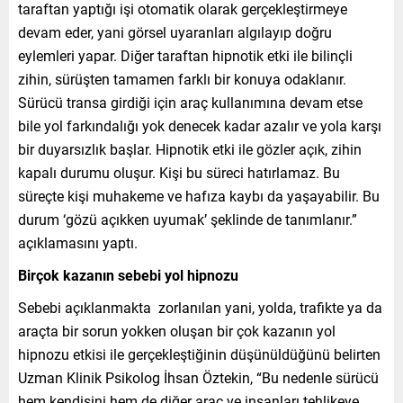
taraftan yaptığı işi otomatik olarak gerçekleştirmeye
devam eder, yani görsel uyaranları algılayıp doğru
eylemleri yapar. Diğer taraftan hipnotik etki ile bilinçli
zihin, sürüşten tamamen farklı bir konuya odaklanır.
Sürücü transa girdiği için araç kullanımına devam etse
bile yol farkındalığı yok denecek kadar azalır ve yola karşı
bir duyarsızlık başlar. Hipnotik etki ile gözler açık, zihin
kapalı durumu oluşur. Kişi bu süreci hatırlamaz. Bu
süreçte kişi muhakeme ve hafıza kaybı da yaşayabilir. Bu
durum ‘gözü açıkken uyumak’ şeklinde de tanımlanır.”
açıklamasını yaptı.
Birçok kazanın sebebi yol hipnozu
Sebebi açıklanmakta zorlanılan yani, yolda, trafikte ya da
araçta bir sorun yokken oluşan bir çok kazanın yol
hipnozu etkisi ile gerçekleştiğinin düşünüldüğünü belirten
Uzman Klinik Psikolog İhsan Öztekin, “Bu nedenle sürücü
hem kendisini hem de diğer araç ve insanları tehlikeye