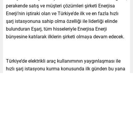
perakende satış ve müşteri çözümleri şirketi Enerjisa
Enerji’nin iştiraki olan ve Türkiye’de ilk ve en fazla hızlı
şarj istasyonuna sahip olma özelliği ile liderliği elinde
bulunduran Eşarj, tüm hisseleriyle Enerjisa Enerji
bünyesine katılarak ilklerin şirketi olmaya devam edecek.
Türkiye’de elektrikli araç kullanımının yaygınlaşması ile
hızlı şarj istasyonu kurma konusunda ilk günden bu yana
sektördeki liderliğini koruyan Eşarj, kurduğu
360kW
gücündeki ilk istasyon ile birlikte
60’ın üzerinde şehirde;
400’den fazlası yüksek hızlı (DC) olmak üzere 600’ün
üzerinde şarj istasyonları en iyi deneyimi sunmaya devam
ediyor.
Son 2 yılda 250 Milyon TL yatırım