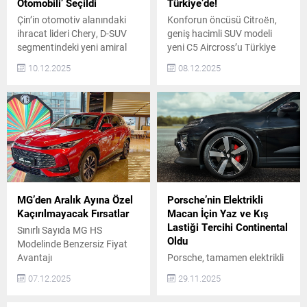
ülkesini temsil eden
Otomobili’ Seçildi
Türkiye’de!
Autobest...
Çin’in otomotiv alanındaki
Konforun öncüsü Citroën,
ihracat lideri Chery, D-SUV
geniş hacimli SUV modeli
segmentindeki yeni amiral
yeni C5 Aircross’u Türkiye
gemisi SUV modeli TIGGO8
pazarında lansmana özel
10.12.2025
08.12.2025
ile şimdiden sektör
2.200.000 TL’den başlayan
otoritelerinin beğenisini
fiyatlarla tüketicilerle
kazanmayı başardı.
buluşturdu. Türkiye’de en
Carwow’un 2026 “Yılın
çok tercih edilen segment
Otomobili” ödülüne layık
olan C-SUV pazarını yeni bir
görülen 7 koltuklu Chery
boyuta taşıyan yeni C5
TIGGO8, jüri tarafından da
Aircross, hibrit veya yüzde
geniş iç hacmi, lüks donanımı
100 elektrikli güç aktarma
ve olağanüstü fiyat-
sistemleri ile tercih
performans değeri ile övgüye
edilebilirken, teknoloji ve
MG’den Aralık Ayına Özel
Porsche’nin Elektrikli
layık görüldü.
konforu...
Kaçırılmayacak Fırsatlar
Macan İçin Yaz ve Kış
Lastiği Tercihi Continental
Sınırlı Sayıda MG HS
Oldu
Modelinde Benzersiz Fiyat
Avantajı
Porsche, tamamen elektrikli
SUV modeli Macan için yaz
07.12.2025
29.11.2025
ve kış lastiği tercihini
Continental’den yana