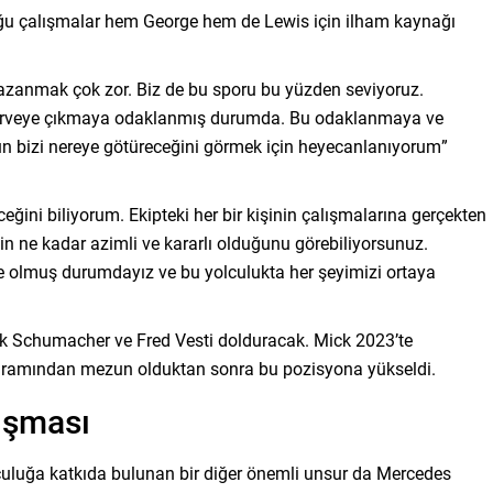
duğu çalışmalar hem George hem de Lewis için ilham kaynağı
Kazanmak çok zor. Biz de bu sporu bu yüzden seviyoruz.
k zirveye çıkmaya odaklanmış durumda. Bu odaklanmaya ve
 bizi nereye götüreceğini görmek için heyecanlanıyorum”
ceğini biliyorum. Ekipteki her bir kişinin çalışmalarına gerçekten
in ne kadar azimli ve kararlı olduğunu görebiliyorsunuz.
e olmuş durumdayız ve bu yolculukta her şeyimizi ortaya
ck Schumacher ve Fred Vesti dolduracak. Mick 2023’te
rogramından mezun olduktan sonra bu pozisyona yükseldi.
lışması
lculuğa katkıda bulunan bir diğer önemli unsur da Mercedes