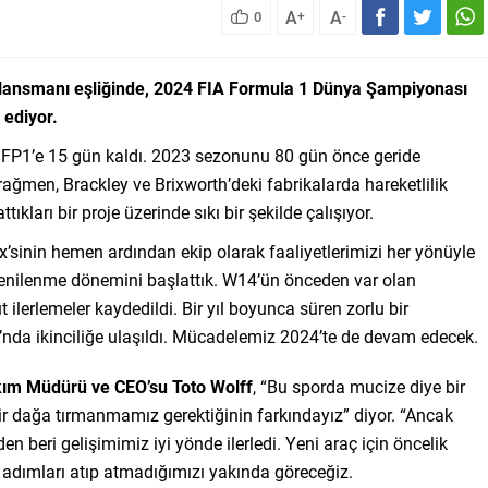
A
A
0
+
-
smanı eşliğinde, 2024 FIA Formula 1 Dünya Şampiyonası
 ediyor.
 FP1’e 15 gün kaldı. 2023 sezonunu 80 gün önce geride
ğmen, Brackley ve Brixworth’deki fabrikalarda hareketlilik
kları bir proje üzerinde sıkı bir şekilde çalışıyor.
x’sinin hemen ardından ekip olarak faaliyetlerimizi her yönüyle
r yenilenme dönemini başlattık. W14’ün önceden var olan
ilerlemeler kaydedildi. Bir yıl boyunca süren zorlu bir
a ikinciliğe ulaşıldı. Mücadelemiz 2024’te de devam edecek.
m Müdürü ve CEO’su Toto Wolff
, “Bu sporda mucize diye bir
r dağa tırmanmamız gerektiğinin farkındayız” diyor. “Ancak
zden beri gelişimimiz iyi yönde ilerledi. Yeni araç için öncelik
 adımları atıp atmadığımızı yakında göreceğiz.