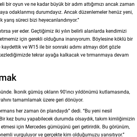
eli bir oyun ve ne kadar büyük bir adım attığımızı ancak zaman
lmaya odaklanmış durumdayız. Ancak düzenlemeler henüz yeni,
k yarış süreci bizi heyecanlandırıyor.”
tırsa yer eder. Geçtiğimiz iki yılın belirli alanlarda kendimizi
tmemiz için gerekli olduğuna inanıyorum. Böylesine köklü bir
 kaydettik ve W15 ile bir sonraki adımı atmayı dört gözle
ökezlediğimizde tekrar ayağa kalkacak ve tırmanmaya devam
tmak
münde. İkonik gümüş okların 90’ıncı yıldönümü kutlamasında,
iyahını tamamlamak üzere geri dönüyor.
rmans her zaman ön plandaydı” dedi. “Bu yeni nesil
r. Bir kez bunu yapabilecek durumda olsaydık, takım kimliğimizin
ik etmesi için Mercedes gümüşünü geri getirirdik. Bu görünüm,
önemli vurguluyor ve gerçekte kim olduğumuzu yansıtıyor.”