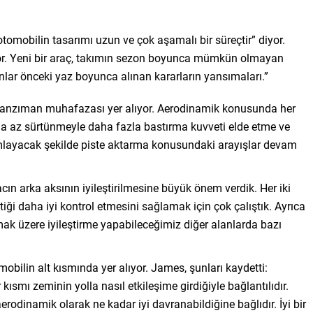
 otomobilin tasarımı uzun ve çok aşamalı bir süreçtir” diyor.
yor. Yeni bir araç, takımın sezon boyunca mümkün olmayan
nlar önceki yaz boyunca alınan kararların yansımaları.”
ni şanzıman muhafazası yer alıyor. Aerodinamik konusunda her
ha az sürtünmeyle daha fazla bastırma kuvveti elde etme ve
amlayacak şekilde piste aktarma konusundaki arayışlar devam
cın arka aksının iyileştirilmesine büyük önem verdik. Her iki
tiği daha iyi kontrol etmesini sağlamak için çok çalıştık. Ayrıca
mak üzere iyileştirme yapabileceğimiz diğer alanlarda bazı
tomobilin alt kısmında yer alıyor. James, şunları kaydetti:
smı zeminin yolla nasıl etkileşime girdiğiyle bağlantılıdır.
aerodinamik olarak ne kadar iyi davranabildiğine bağlıdır. İyi bir