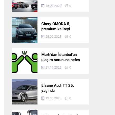
5’in resmi olarak
15.03.2023
0
satışlarına başlıyor!
Chery OMODA 5,
premium kaliteyi
Türkiye’de sunmaya
28.02.2023
0
hazırlanıyor
Martı’dan İstanbul’un
ulaşım sorununa nefes
aldıracak yeni
21.10.2022
0
platform: Tek Araçla
Gidelim (TAG)
Efsane Audi TT 25.
yaşında
12.05.2023
0