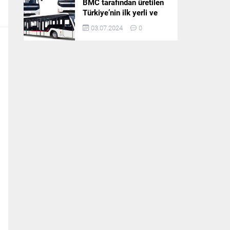
BMC tarafından üretilen
Türkiye’nin ilk yerli ve
milli apron otobüsü
03.07.2024
0
Neoport’a yurt dışından
ilgi büyüyor