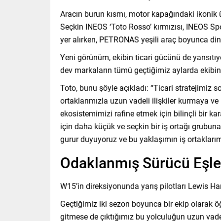
Aracın burun kısmı, motor kapağındaki ikonik ü
Seçkin INEOS ‘Toto Rosso’ kırmızısı, INEOS Spo
yer alırken, PETRONAS yeşili araç boyunca din
Yeni görünüm, ekibin ticari gücünü de yansıtı
dev markaların tümü geçtiğimiz aylarda ekibin 
Toto, bunu şöyle açıkladı: “Ticari stratejimiz 
ortaklarımızla uzun vadeli ilişkiler kurmaya ve
ekosistemimizi rafine etmek için bilinçli bir ka
için daha küçük ve seçkin bir iş ortağı grubu
gurur duyuyoruz ve bu yaklaşımın iş ortakları
Odaklanmış Sürücü Eşle
W15’in direksiyonunda yarış pilotları Lewis Ha
Geçtiğimiz iki sezon boyunca bir ekip olarak öğ
gitmese de çıktığımız bu yolculuğun uzun vad