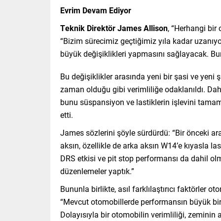
Evrim Devam Ediyor
Teknik Direktör James Allison
, “Herhangi bir
“Bizim sürecimiz geçtiğimiz yıla kadar uzanı
büyük değişiklikleri yapmasını sağlayacak. Bu
Bu değişiklikler arasında yeni bir şasi ve ye
zaman olduğu gibi verimliliğe odaklanıldı. Da
bunu süspansiyon ve lastiklerin işlevini tam
etti.
James sözlerini şöyle sürdürdü: “Bir önceki ara
aksın, özellikle de arka aksın W14’e kıyasla las
DRS etkisi ve pit stop performansı da dahil ol
düzenlemeler yaptık.”
Bununla birlikte, asıl farklılaştırıcı faktörler o
“Mevcut otomobillerde performansın büyük bir kı
Dolayısıyla bir otomobilin verimliliği, zeminin 