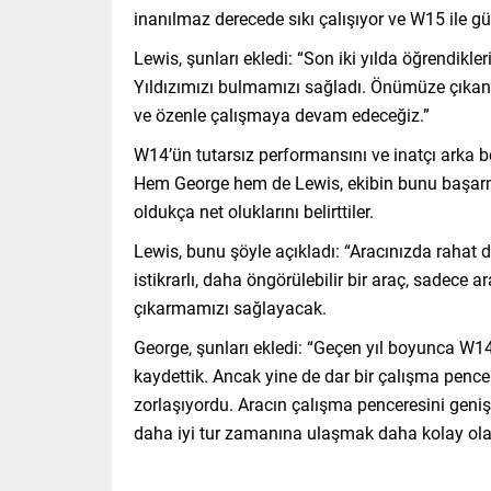
inanılmaz derecede sıkı çalışıyor ve W15 ile 
Lewis, şunları ekledi: “Son iki yılda öğrendi
Yıldızımızı bulmamızı sağladı. Önümüze çıkan z
ve özenle çalışmaya devam edeceğiz.”
W14’ün tutarsız performansını ve inatçı arka b
Hem George hem de Lewis, ekibin bunu başarm
oldukça net oluklarını belirttiler.
Lewis, bunu şöyle açıkladı: “Aracınızda raha
istikrarlı, daha öngörülebilir bir araç, sadece a
çıkarmamızı sağlayacak.
George, şunları ekledi: “Geçen yıl boyunca W1
kaydettik. Ancak yine de dar bir çalışma penc
zorlaşıyordu. Aracın çalışma penceresini geni
daha iyi tur zamanına ulaşmak daha kolay olac