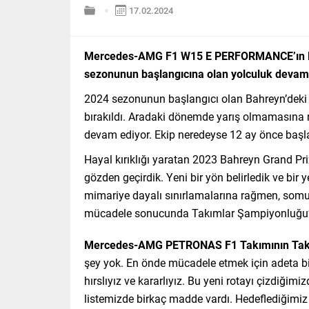
17.02.2024
Mercedes-AMG F1 W15 E PERFORMANCE’ın lan
sezonunun başlangıcına olan yolculuk devam
2024 sezonunun başlangıcı olan Bahreyn’deki
bırakıldı. Aradaki dönemde yarış olmamasına ra
devam ediyor. Ekip neredeyse 12 ay önce başlattı
Hayal kırıklığı yaratan 2023 Bahreyn Grand Pri
gözden geçirdik. Yeni bir yön belirledik ve bi
mimariye dayalı sınırlamalarına rağmen, somut 
mücadele sonucunda Takımlar Şampiyonluğu’nd
Mercedes-AMG PETRONAS F1 Takımının Takı
şey yok. En önde mücadele etmek için adeta bi
hırslıyız ve kararlıyız. Bu yeni rotayı çizdiğimi
listemizde birkaç madde vardı. Hedeflediğimiz