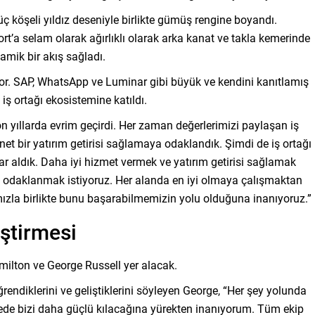
ç köşeli yıldız deseniyle birlikte gümüş rengine boyandı.
rt’a selam olarak ağırlıklı olarak arka kanat ve takla kemerinde
amik bir akış sağladı.
yor. SAP, WhatsApp ve Luminar gibi büyük ve kendini kanıtlamış
iş ortağı ekosistemine katıldı.
son yıllarda evrim geçirdi. Her zaman değerlerimizi paylaşan iş
 net bir yatırım getirisi sağlamaya odaklandık. Şimdi de iş ortağı
rar aldık. Daha iyi hizmet vermek ve yatırım getirisi sağlamak
na odaklanmak istiyoruz. Her alanda en iyi olmaya çalışmaktan
mızla birlikte bunu başarabilmemizin yolu olduğuna inanıyoruz.”
ştirmesi
milton ve George Russell yer alacak.
rendiklerini ve geliştiklerini söyleyen George, “Her şey yolunda
ede bizi daha güçlü kılacağına yürekten inanıyorum. Tüm ekip