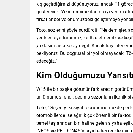
kış geçirdiğimizi düşünüyoruz, ancak F1 görec
gösterecek. Yeni aracımızdan en iyi verimi a
fırsatlar bol ve önümüzdeki geliştirmeye yöneli
Toto, sözlerini şöyle sürdürdü: “Ne demişler, acı
yeniden ayarlamamız, kalibre etmemiz ve keşfe
yaklaşım asla kolay değil. Ancak hayli ilerleme
bekliyoruz. Bu doğrusal bir yol olmayacak. T
edeceğiz.”
Kim Olduğumuzu Yansı
W15 ile bir başka görünür fark aracın görünü
ünlü gümüş rengi, geçmiş sezonların ikonik s
Toto, “Geçen yılki siyah görünümümüzde perfo
otomobillerde ise ağırlık çok önemli bir faktö
temel taşlarından biri haline gelen siyaha eşl
INEOS ve PETRONAS’ın ayırt edici renklerinin 