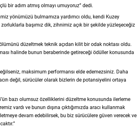
güçlü bir adım atmış olmayı umuyoruz” dedi.
klerimiz yönümüzü bulmamıza yardımcı oldu, kendi Kuzey
orluklarla başımız dik, zihnimiz açık bir şekilde yüzleşeceğiz
ölümünü düzeltmek teknik açıdan kilit bir odak noktası oldu.
ası halinde bunun beraberinde getireceği ödüller konusunda
t değilseniz, maksimum performansı elde edemezsiniz. Daha
racın değil, sürücüler olarak bizlerin de potansiyelini ortaya
4’ün bazı olumsuz özelliklerini düzeltme konusunda ilerleme
eremiz vardı ve bunun dışına çıktığımızda aracı kullanmak
şletmeye devam edebilirsek, bu biz sürücülere güven verecek ve
aktır.”