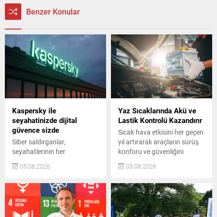
Benzer Konular
Kaspersky ile
Yaz Sıcaklarında Akü ve
seyahatinizde dijital
Lastik Kontrolü Kazandırır
güvence sizde
Sıcak hava etkisini her geçen
Siber saldırganlar,
yıl artırarak araçların sürüş
seyahatlerinin her
konforu ve güvenliğini
aşamasında dijital
doğrudan etkiliyor. Yüksek
05.08.2026
03.08.2026
platformlara giderek daha
asfalt sıcaklıkları lastik
fazla bel bağlayan tatilcileri
performansını zorlaştırırken,
hedef almaya devam ediyor.
artan elektronik sistem
Geçtiğimiz yıl boyunca
kullanımı akülerin de daha
Kaspersky çözümleri,
fazla yük altında çalışmasına