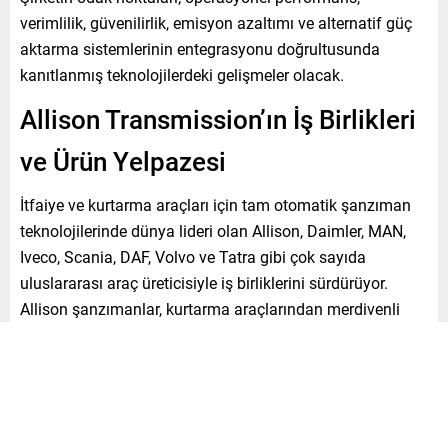
verimlilik, güvenilirlik, emisyon azaltımı ve alternatif güç
aktarma sistemlerinin entegrasyonu doğrultusunda
kanıtlanmış teknolojilerdeki gelişmeler olacak.
Allison Transmission’ın İş Birlikleri
ve Ürün Yelpazesi
İtfaiye ve kurtarma araçları için tam otomatik şanzıman
teknolojilerinde dünya lideri olan Allison, Daimler, MAN,
Iveco, Scania, DAF, Volvo ve Tatra gibi çok sayıda
uluslararası araç üreticisiyle iş birliklerini sürdürüyor.
Allison şanzımanlar, kurtarma araçlarından merdivenli
itfaiye araçları ve su tankerlerine, havalimanı itfaiye
araçlarından ambulanslara kadar çok çeşitli acil durum
araçlarında kullanılıyor.