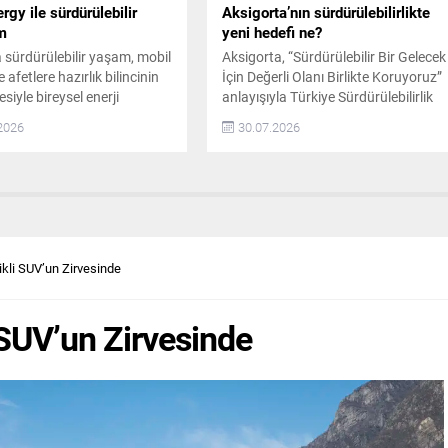
gy ile sürdürülebilir
Aksigorta’nın sürdürülebilirlikte
m
yeni hedefi ne?
sürdürülebilir yaşam, mobil
Aksigorta, “Sürdürülebilir Bir Gelecek
afetlere hazırlık bilincinin
İçin Değerli Olanı Birlikte Koruyoruz”
iyle bireysel enerji
anlayışıyla Türkiye Sürdürülebilirlik
ne ilgi artıyor. Katlanabilir
Raporlama Standartları (TSRS)
2026
30.07.2026
elleri, elektrik altyapısının
doğrultusunda hazırladığı ikinci
alanlarda pratik enerji
sürdürülebilirlik raporunu yayımladı.
sağlayarak kamp, karavan,
Kamu Gözetimi, Muhasebe ve
açık alan kullanıcıları için
Denetim Standartları Kurumu (KGK)
r alternatif haline geliyor.
tarafından yayımlanan ve TSRS 1 ile
ir Güneş Panelleri Yeni
TSRS 2 uyumlu olarak hazırlanan
 Enerji Çözümü Oluyor
rapor, şirketin iklim değişikliğiyle
ikli SUV’un Zirvesinde
erişim artık...
bağlantılı risk ve fırsatlara yönelik
stratejik...
 SUV’un Zirvesinde