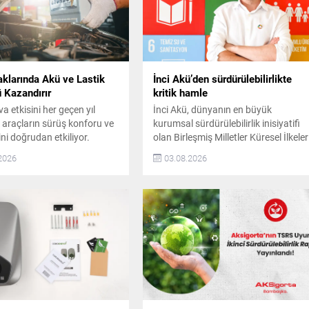
aklarında Akü ve Lastik
İnci Akü’den sürdürülebilirlikte
 Kazandırır
kritik hamle
a etkisini her geçen yıl
İnci Akü, dünyanın en büyük
k araçların sürüş konforu ve
kurumsal sürdürülebilirlik inisiyatifi
ni doğrudan etkiliyor.
olan Birleşmiş Milletler Küresel İlkeler
falt sıcaklıkları lastik
Sözleşmesi’ne (UN Global Compact
2026
03.08.2026
sını zorlaştırırken, artan
– UNGC) katıldı. İnci Akü’nün
k sistem kullanımı akülerin
Sürdürülebilirlik Taahhüdü Türkiye
fazla yük altında
akü sektöründe UN Global Compact
ına neden oluyor. Uzun
üyesi ilk şirketlerden biri olan İnci
lar öncesinde yapılacak
Akü, insan hakları, çalışma
mel kontrol, olası arızaların
standartları, çevre ve yolsuzlukla
ik risklerinin önüne
mücadele alanlarını kapsayan 10
ne katkı sağlıyor. Yaz...
ilkeyi stratejilerine...