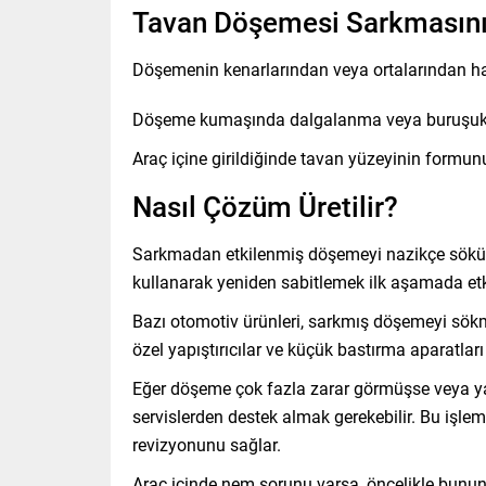
Tavan Döşemesi Sarkmasının 
Döşemenin kenarlarından veya ortalarından ha
Döşeme kumaşında dalgalanma veya buruşuklu
Araç içine girildiğinde tavan yüzeyinin formunun
Nasıl Çözüm Üretilir?
Sarkmadan etkilenmiş döşemeyi nazikçe söküp, k
kullanarak yeniden sabitlemek ilk aşamada etki
Bazı otomotiv ürünleri, sarkmış döşemeyi sökme
özel yapıştırıcılar ve küçük bastırma aparatları i
Eğer döşeme çok fazla zarar görmüşse veya y
servislerden destek almak gerekebilir. Bu iş
revizyonunu sağlar.
Araç içinde nem sorunu varsa, öncelikle bunu