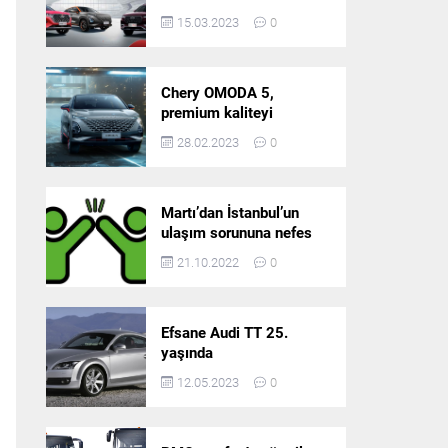
5’in resmi olarak
15.03.2023
0
satışlarına başlıyor!
Chery OMODA 5,
premium kaliteyi
Türkiye’de sunmaya
28.02.2023
0
hazırlanıyor
Martı’dan İstanbul’un
ulaşım sorununa nefes
aldıracak yeni
21.10.2022
0
platform: Tek Araçla
Gidelim (TAG)
Efsane Audi TT 25.
yaşında
12.05.2023
0