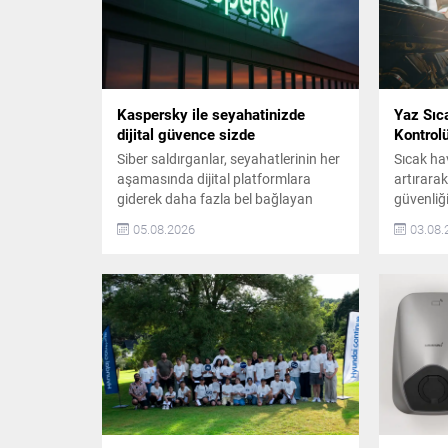
Kaspersky ile seyahatinizde
Yaz Sıc
dijital güvence sizde
Kontrolü
Siber saldırganlar, seyahatlerinin her
Sıcak hav
aşamasında dijital platformlara
artırara
giderek daha fazla bel bağlayan
güvenliği
tatilcileri hedef almaya devam
Yüksek as
05.08.2026
03.08.
ediyor. Geçtiğimiz yıl boyunca
performan
Kaspersky çözümleri, popüler
elektroni
seyahat markalarının adı
de daha 
kullanılarak gerçekleştirilen yaklaşık
çalışmas
270.000 saldırı girişimini engelledi.
yolculuk
Kaspersky, gezginlerin dünyayı daha
birkaç te
güvenle keşfetmelerine yardımcı
ve güvenl
olmak amacıyla dopdolu ama
geçilmesi
güvenli seyahatlerin rehberi
niteliğindeki Kaspersky Güvenli...