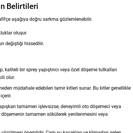
Belirtileri
fifçe aşağıya doğru sarkma gözlemlenebilir.
klar oluşur.
 değiştiği hissedilir.
aliteli bir sprey yapıştırıcı veya özel döşeme tutkalları
li olur.
den müdahale edebilen tamir kitleri sunar. Bu kitler genellikle
çerir.
apışkan tamamen işlevsizse, deneyimli oto döşemeci veya
lem döşemenin tamamen sökülerek yenilenmesini veya
n çözülmesi önemlidir. Cam su kaçakları ve klimadan gelen