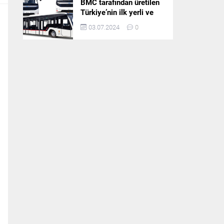
BMC tarafından üretilen
Türkiye’nin ilk yerli ve
milli apron otobüsü
03.07.2024
0
Neoport’a yurt dışından
ilgi büyüyor