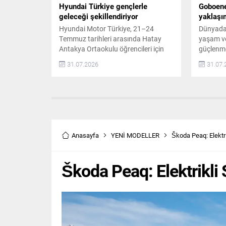
Hyundai Türkiye gençlerle
Goboener
geleceği şekillendiriyor
yaklaşı
Hyundai Motor Türkiye, 21–24
Dünyada 
Temmuz tarihleri arasında Hatay
yaşam ve 
Antakya Ortaokulu öğrencileri için
güçlenmes
özel bir gençlik kampı düzenledi.
çözümleri
31.07.2026
31.07.
Kamp, 12 kız ve 12 erkek olmak
güneş pan
üzere toplam 24 öğrencinin
olmadığı 
katılımıyla gerçekleşti. Uzman
üretimi 
eğitmenler ve psikologlar eşliğinde
tekne ve 
kişisel gelişimi destekleyen atölye
önemli bi
çalışmaları yapıldı. Gençlik Kampı
Taşınabil
Programı ve İçeriği Kamp programı,
Dönemin
Anasayfa
YENİ MODELLER
Škoda Peaq: Elektr
Hyundai Motor...
Enerjiye 
Škoda Peaq: Elektrikli