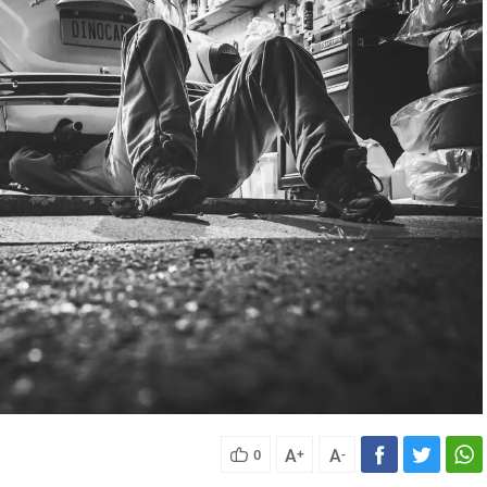
A
A
0
+
-