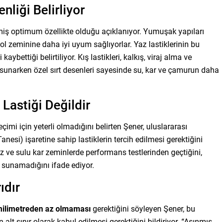
nliği Belirliyor
ilmiş optimum özellikte olduğu açıklanıyor. Yumuşak yapıları
ol zeminine daha iyi uyum sağlıyorlar. Yaz lastiklerinin bu
aybettiği belirtiliyor. Kış lastikleri, kalkış, viraj alma ve
sunarken özel sırt desenleri sayesinde su, kar ve çamurun daha
 Lastiği Değildir
imi için yeterli olmadığını belirten Şener, uluslararası
nesi) işaretine sahip lastiklerin tercih edilmesi gerektiğini
buz ve sulu kar zeminlerde performans testlerinden geçtiğini,
i sunamadığını ifade ediyor.
ıdır
milimetreden az olmaması
gerektiğini söyleyen Şener, bu
 alt sınır olarak kabul edilmesi gerektiğini bildiriyor. “Aşınmış