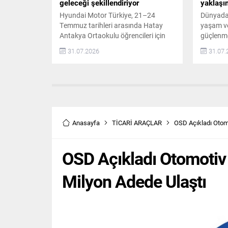
geleceği şekillendiriyor
yaklaşı
Hyundai Motor Türkiye, 21–24
Dünyada 
Temmuz tarihleri arasında Hatay
yaşam ve 
Antakya Ortaokulu öğrencileri için
güçlenmes
özel bir gençlik kampı düzenledi.
çözümleri
31.07.2026
31.07.
Kamp, 12 kız ve 12 erkek olmak
güneş pan
üzere toplam 24 öğrencinin
olmadığı 
katılımıyla gerçekleşti. Uzman
üretimi 
eğitmenler ve psikologlar eşliğinde
tekne ve 
kişisel gelişimi destekleyen atölye
önemli bi
çalışmaları yapıldı. Gençlik Kampı
Taşınabil
Programı ve İçeriği Kamp programı,
Dönemin
Anasayfa
TİCARİ ARAÇLAR
OSD Açıkladı Otomo
Hyundai Motor...
Enerjiye 
OSD Açıkladı Otomotiv 
Milyon Adede Ulaştı