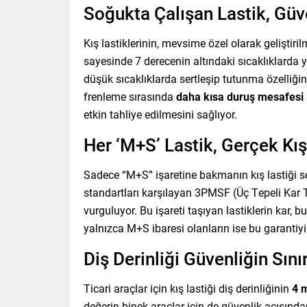
Soğukta Çalışan Lastik, Güve
Kış lastiklerinin, mevsime özel olarak geliştir
sayesinde 7 derecenin altındaki sıcaklıklarda y
düşük sıcaklıklarda sertleşip tutunma özelliğini k
frenleme sırasında
daha kısa duruş mesafesi
etkin tahliye edilmesini sağlıyor.
Her ‘M+S’ Lastik, Gerçek Kış
Sadece “M+S” işaretine bakmanın kış lastiği seç
standartları karşılayan 3PMSF (Üç Tepeli Kar Ta
vurguluyor. Bu işareti taşıyan lastiklerin kar, 
yalnızca M+S ibaresi olanların ise bu garantiy
Diş Derinliği Güvenliğin Sınır
Ticari araçlar için kış lastiği diş derinliğinin
4 
değerin binek araçlar için de güvenlik açısından