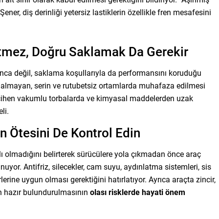
 Şener, diş derinliği yetersiz lastiklerin özellikle fren mesafesini
tmez, Doğru Saklamak Da Gerekir
yunca değil, saklama koşullarıyla da performansını koruduğu
ğı almayan, serin ve rutubetsiz ortamlarda muhafaza edilmesi
 tercihen vakumlu torbalarda ve kimyasal maddelerden uzak
li.
 Ötesini De Kontrol Edin
ırlı olmadığını belirterek sürücülere yola çıkmadan önce araç
uyor. Antifriz, silecekler, cam suyu, aydınlatma sistemleri, sis
rlerine uygun olması gerektiğini hatırlatıyor. Ayrıca araçta zincir,
inin hazır bulundurulmasının
olası risklerde hayati önem