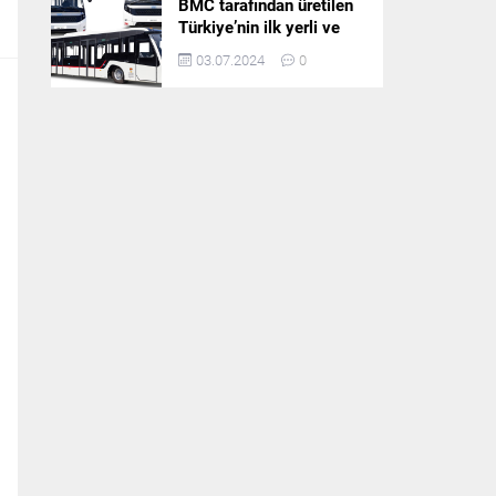
BMC tarafından üretilen
Türkiye’nin ilk yerli ve
milli apron otobüsü
03.07.2024
0
Neoport’a yurt dışından
ilgi büyüyor