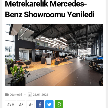
Metrekarelik Mercedes-
stratejik...
Benz Showroomu Yeniledi
Otomobil
26.01.2026
A
A
0
+
-