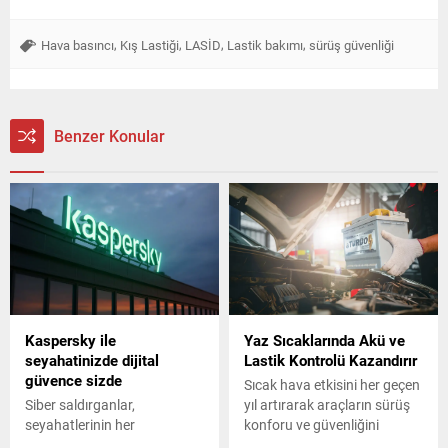
,
,
,
,
Hava basıncı
Kış Lastiği
LASİD
Lastik bakımı
sürüş güvenliği
Benzer Konular
Kaspersky ile
Yaz Sıcaklarında Akü ve
seyahatinizde dijital
Lastik Kontrolü Kazandırır
güvence sizde
Sıcak hava etkisini her geçen
Siber saldırganlar,
yıl artırarak araçların sürüş
seyahatlerinin her
konforu ve güvenliğini
aşamasında dijital
doğrudan etkiliyor. Yüksek