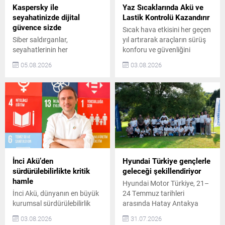
Kaspersky ile
Yaz Sıcaklarında Akü ve
seyahatinizde dijital
Lastik Kontrolü Kazandırır
güvence sizde
Sıcak hava etkisini her geçen
Siber saldırganlar,
yıl artırarak araçların sürüş
seyahatlerinin her
konforu ve güvenliğini
aşamasında dijital
doğrudan etkiliyor. Yüksek
05.08.2026
03.08.2026
platformlara giderek daha
asfalt sıcaklıkları lastik
fazla bel bağlayan tatilcileri
performansını zorlaştırırken,
hedef almaya devam ediyor.
artan elektronik sistem
Geçtiğimiz yıl boyunca
kullanımı akülerin de daha
Kaspersky çözümleri,
fazla yük altında çalışmasına
popüler seyahat
neden oluyor. Uzun
markalarının adı kullanılarak
yolculuklar öncesinde
gerçekleştirilen yaklaşık
yapılacak birkaç temel
270.000 saldırı girişimini
kontrol, olası arızaların ve
engelledi. Kaspersky,
güvenlik risklerinin önüne
İnci Akü’den
Hyundai Türkiye gençlerle
gezginlerin dünyayı daha
geçilmesine katkı sağlıyor.
sürdürülebilirlikte kritik
geleceği şekillendiriyor
güvenle keşfetmelerine
Yaz...
hamle
Hyundai Motor Türkiye, 21–
yardımcı olmak amacıyla
İnci Akü, dünyanın en büyük
24 Temmuz tarihleri
dopdolu ama güvenli
kurumsal sürdürülebilirlik
arasında Hatay Antakya
seyahatlerin rehberi
inisiyatifi olan Birleşmiş
Ortaokulu öğrencileri için
03.08.2026
31.07.2026
niteliğindeki Kaspersky
Milletler Küresel İlkeler
özel bir gençlik kampı