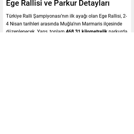
Ege Rallisi ve Parkur Detayları
Türkiye Ralli Şampiyonası’nın ilk ayağı olan Ege Rallisi, 2-
4 Nisan tarihleri arasında Muğla’nın Marmaris ilçesinde
düzenlenecek. Yarış, toplam
468,31 kilometrelik
parkurda
koşulacak ve
8 özel etap
içerecek.
Yarış Programı
Ralli, 2 Nisan Perşembe günü saat 20.00’de Marmaris
Atatürk Meydanı’nda düzenlenecek start seremonisiyle
başlayacak. 3 Nisan Cuma günü saat 08.00’den itibaren
ekipler, Gökova, Kıran ve Akbük bölgelerinde yer alan
Sarnıç ve Zübeyde Cirit etaplarını geçerek Asparan’daki
servis alanına dönecek. Aynı etaplar bir kez daha
geçilerek gün, saat 18.00’de servis alanında sona erecek.
4 Nisan Cumartesi günü ise ekipler saat 09.00’dan
itibaren Bördübet ve İçmeler bölgelerindeki etaplarda