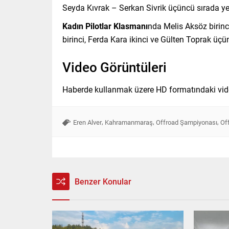
Seyda Kıvrak – Serkan Sivrik üçüncü sırada yer
Kadın Pilotlar Klasmanı
nda Melis Aksöz birinc
birinci, Ferda Kara ikinci ve Gülten Toprak üçü
Video Görüntüleri
Haberde kullanmak üzere HD formatındaki video 
,
,
,
Eren Alver
Kahramanmaraş
Offroad Şampiyonası
Off
Benzer Konular