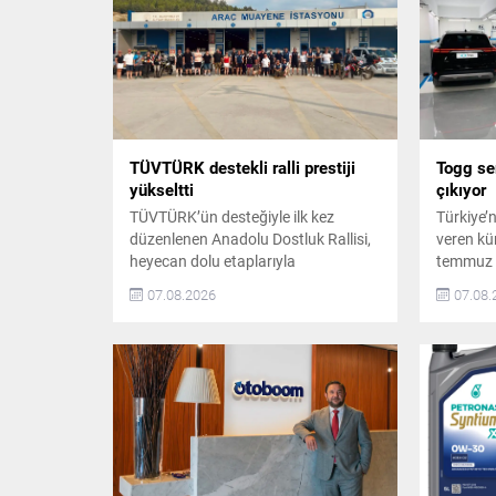
TÜVTÜRK destekli ralli prestiji
Togg ser
yükseltti
çıkıyor
TÜVTÜRK’ün desteğiyle ilk kez
Türkiye’
düzenlenen Anadolu Dostluk Rallisi,
veren kü
heyecan dolu etaplarıyla
temmuz a
yolculuğunu sürdürüyor. Ege ve Batı
servis n
07.08.2026
07.08.
Anadolu etabını tamamlayan ralli,
sayısını 
beşinci durağı olan Pamukkale’ye
sonunda 
ulaştı. Katılımcılar, yolculuk boyunca
hedefliyo
kültürel keşifleri ve iyilik duraklarında
Genişliyo
gerçekleştirilen sosyal fayda odaklı
yakın ol
etkinlikleri bir araya getirdi. Anadolu
ağını hız
Dostluk Rallisi’nin İlk Yarı Etabı
kadar...
Tamamlandı TÜVTÜRK ve...