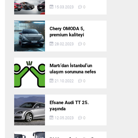
5’in resmi olarak
15.03.2023
0
satışlarına başlıyor!
Chery OMODA 5,
premium kaliteyi
Türkiye’de sunmaya
28.02.2023
0
hazırlanıyor
Martı’dan İstanbul’un
ulaşım sorununa nefes
aldıracak yeni
21.10.2022
0
platform: Tek Araçla
Gidelim (TAG)
Efsane Audi TT 25.
yaşında
12.05.2023
0