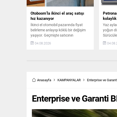
Otoboom’la ikinci el araç satışı
Petrona
hız kazanıyor
kolaylık
İkinci el otomobil pazarında fiyat
Yaz ayları
belirleme anlayışı köklü bir değişim
yoğun dö
yaşıyor. Geçmişte satıcının
Sürücüle
beklentileri, piyasa deneyimi veya
öncesinde
04.08.2026
04.08.
bölgesel gözlemlerle şekillenen
Yüksek sı
fiyatlama süreci, artık veri analitiği
sıcak ha
ve yapay zeka destekli teknolojilerle
soğutma 
çok daha objektif hale geliyor.
üzerinde
Binlerce güncel ilan, gerçekleşen
durum se
satışlar, arz-talep dengesi ve
ve yoğu
araçların teknik özellikleri eş zamanlı
gerektiri
Anasayfa
KAMPANYALAR
Enterprise ve Garan
analiz edilerek...
verilmesi,
Enterprise ve Garanti