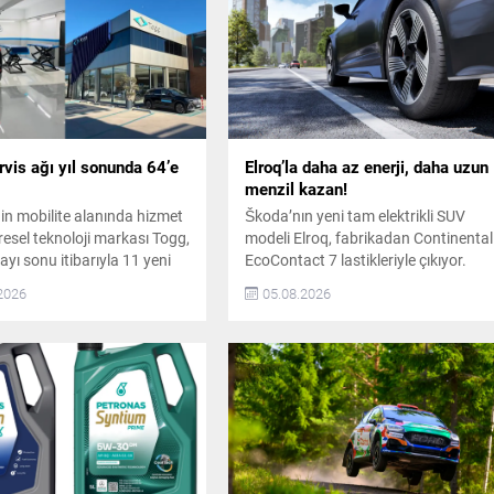
vis ağı yıl sonunda 64’e
Elroq’la daha az enerji, daha uzun
menzil kazan!
nin mobilite alanında hizmet
Škoda’nın yeni tam elektrikli SUV
resel teknoloji markası Togg,
modeli Elroq, fabrikadan Continental
yı sonu itibarıyla 11 yeni
EcoContact 7 lastikleriyle çıkıyor.
oktası açarak toplam servis
Golf topundan ilham alan
2026
05.08.2026
58‘e yükseltti. Marka, yıl
Aerodimple teknolojisiyle geliştirilen
bu sayıyı 64‘e çıkarmayı
EcoContact 7, düşük yuvarlanma
r. Togg’un Servis Ağı Hızla
direnci ve optimize edilen
r Togg, kullanıcılarına daha
aerodinamik yapısıyla enerji
ma hedefiyle temas noktaları
tüketimini azaltarak elektrikli
la büyütüyor. Yıl sonuna
araçlarda verimliliği artırıyor.
Continental EcoContact 7 Lastikleri
Elroq’ta Continental, Volkswagen
Grubu markalarından Škoda’nın yen