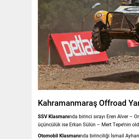
Kahramanmaraş Offroad Yarı
SSV Klasmanı
nda birinci sırayı Eren Alver – O
üçüncülük ise Erkan Sülün – Mert Tepe’nin old
Otomobil Klasmanı
nda birinciliği İsmail Ayha