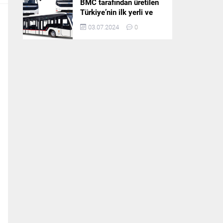
BMC tarafından üretilen
Türkiye’nin ilk yerli ve
milli apron otobüsü
03.07.2024
0
Neoport’a yurt dışından
ilgi büyüyor