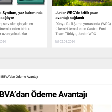
tam elektrikli...
s Syntium, yaz bakımında
Junior WRC’de kritik puan
 sağlıyor
avantajı sağlandı
, servisler için yılın en
Dünya Ralli Şampiyonası’nda (WRC)
nemlerinden biridir.
ülkemizi temsil eden Castrol Ford
r uzun yolculuklar
Team Türkiye, Junior WRC
 araçlarını bakıma getirir.
sezonunun kritik yarışlarından
2026
02.08.2026
caklıklar ve sık görülen
Finlandiya Rallisi’ni beşinci sırada
va dalgaları motorlar,
tamamladı. Yarışın ilk iki gününde
sistemleri ve motor yağları
liderlik mücadelesi veren Ali Türkkan
 ekstra yük oluşturur. Bu
– Bilge Ayan ikilisi, ikinci gün lider
rvislerde daha fazla kontrol
konumdayken yaşadıkları yol dışına
n bakım operasyonu
çıkma sonucu önemli ölçüde zaman
r. Her bakım kararının doğru
kaybetti. Buna rağmen rallinin...
ti BBVA’dan Ödeme Avantajı
...
 BBVA’dan Ödeme Avantajı