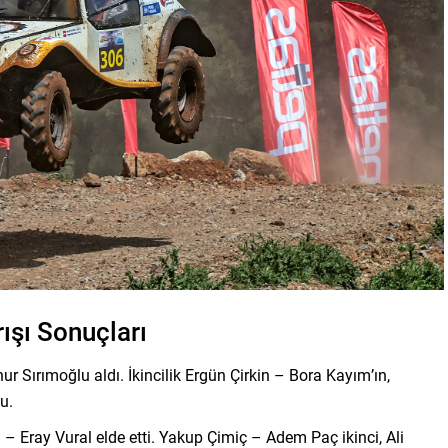
şı Sonuçları
nur Sırımoğlu aldı. İkincilik Ergün Çirkin – Bora Kayım’ın,
u.
n – Eray Vural elde etti. Yakup Çimiç – Adem Paç ikinci, Ali