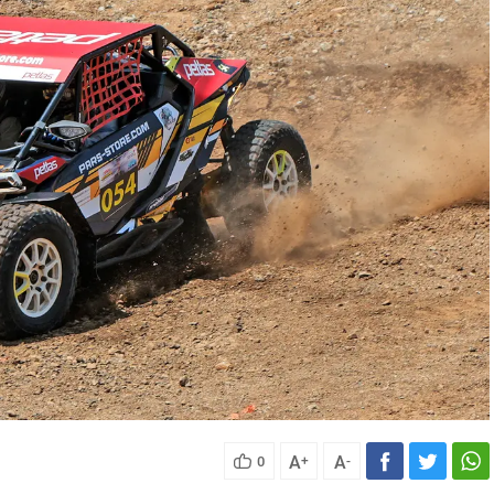
A
A
0
+
-