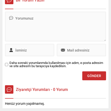
Odyssey” ile global marka iş
Endonezya’nın başkenti
birliğini duyurdu. Bu iş birliği,
Cakarta’da düzenlenen
keşif, yenilikçilik ve sınırları
“OMODA SUPER AI NIGHT”
aşma arzusunu ortak
etkinliğinde markanın yeni
noktada buluşturuyor.
nesil Super AI Cockpit
JAECOO, “Teknoloji
teknolojileri tanıtıldı. Ayrıca,
Yolculuğu Güçlendirir, Keşif
“Cyber Mecha SUV” olarak
Sınır Tanımaz”...
konumlandırılan yeni
OMODA 4, ASEAN...
Daha sonraki yorumlarımda kullanılması için adım, e-posta adresim
ve site adresim bu tarayıcıya kaydedilsin.
Ziyaretçi Yorumları - 0 Yorum
Henüz yorum yapılmamış.