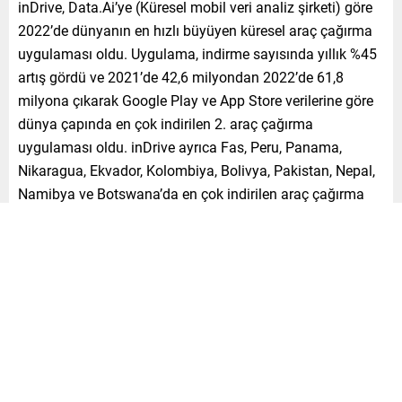
inDrive, Data.Ai’ye (Küresel mobil veri analiz şirketi) göre
2022’de dünyanın en hızlı büyüyen küresel araç çağırma
uygulaması oldu. Uygulama, indirme sayısında yıllık %45
artış gördü ve 2021’de 42,6 milyondan 2022’de 61,8
milyona çıkarak Google Play ve App Store verilerine göre
dünya çapında en çok indirilen 2. araç çağırma
uygulaması oldu. inDrive ayrıca Fas, Peru, Panama,
Nikaragua, Ekvador, Kolombiya, Bolivya, Pakistan, Nepal,
Namibya ve Botswana’da en çok indirilen araç çağırma
uygulaması olarak zirveye yerleşti.
inDrive’ın kurucusu ve CEO’su Arsen Tomsky konuyla ilgili
olarak şunları söyledi: “Zorlu makro ortama rağmen,
Data.Ai rakamları, yeni coğrafyalarda lansman yapma ve
mevcut pazarlarda büyüme oranlarını koruma
yaklaşımımızın başarısını vurguluyor. inDrive olarak
amacımız, uygulamamızı kullanan herkesin adil olduğunu
düşündükleri bir ücret üzerinde pazarlık yapma