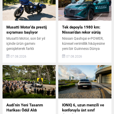
Musatti Motor’da prestij
Tek depoyla 1980 km:
sıçraması başlıyor
Nissan’dan rekor sürüş
Musatti Motor, son bir yıl
Nissan Qashqai e-POWER,
içinde ürün gamını
küresel verimlilik hikâyesine
genişleterek farklı
yeni bir Guinness Dünya
segmentlerde model
Rekorları unvanı ekledi. Araç,
07.08.2026
07.08.2026
çeşitliliğini artırdı. Carbot
Kolombiya’da
modeliyle mobilite vizyonunu
gerçekleştirdiği 1.980
karadan denize taşıyan
kilometrelik sürüşle bu
marka, Kingpow ve Off Track
unvanı kazandı. Tek Depoyla
modelleriyle daha güçlü,
1980 Kilometre Rekoru Yeni
yenilikçi ve premium bir
nesil e-POWER teknolojisiyle
konuma hazırlanıyor.
donatılan Nissan Qashqai,
Musatti Motor’un Yeni
harici şarj veya yakıt ikmali
Dönem Vizyonu Türkiye’nin
yapmadan, şarj kablosuz
yerli üretim odaklı motosiklet
menzil artırıcılı elektrikli bir
Audi’nin Yeni Tasarım
IONIQ 6, uzun menzili ve
markalarından Musatti
SUV’un kat ettiği en...
Harikası Ödül Aldı
konforuyla üst sınıf