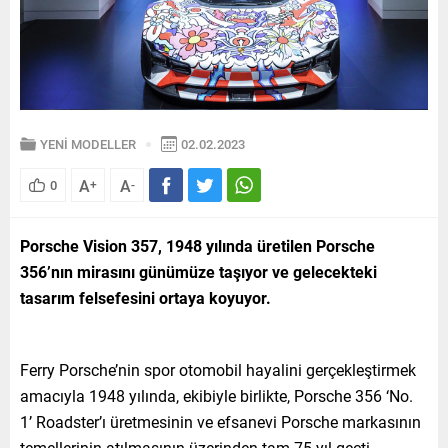
YENİ MODELLER
02.02.2023
A
A
0
+
-
Porsche Vision 357, 1948 yılında üretilen Porsche
356’nın mirasını günümüze taşıyor ve gelecekteki
tasarım felsefesini ortaya koyuyor.
Ferry Porsche’nin spor otomobil hayalini gerçekleştirmek
amacıyla 1948 yılında, ekibiyle birlikte, Porsche 356 ‘No.
1’ Roadster’ı üretmesinin ve efsanevi Porsche markasının
temellerinin atılmasının üzerinden tam 75 yıl geçti.