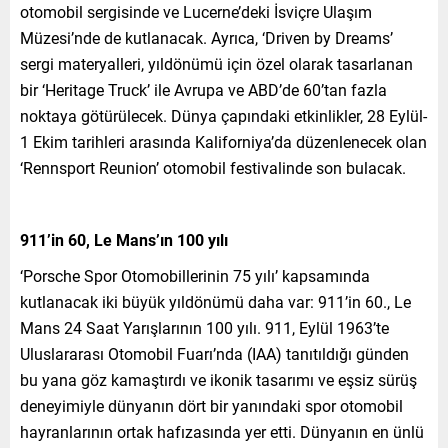
otomobil sergisinde ve Lucerne’deki İsviçre Ulaşım
Müzesi’nde de kutlanacak. Ayrıca, ‘Driven by Dreams’
sergi materyalleri, yıldönümü için özel olarak tasarlanan
bir ‘Heritage Truck’ ile Avrupa ve ABD’de 60’tan fazla
noktaya götürülecek. Dünya çapındaki etkinlikler, 28 Eylül-
1 Ekim tarihleri arasında Kaliforniya’da düzenlenecek olan
‘Rennsport Reunion’ otomobil festivalinde son bulacak.
911’in 60, Le Mans’ın 100 yılı
‘Porsche Spor Otomobillerinin 75 yılı’ kapsamında
kutlanacak iki büyük yıldönümü daha var: 911’in 60., Le
Mans 24 Saat Yarışlarının 100 yılı. 911, Eylül 1963’te
Uluslararası Otomobil Fuarı’nda (IAA) tanıtıldığı günden
bu yana göz kamaştırdı ve ikonik tasarımı ve eşsiz sürüş
deneyimiyle dünyanın dört bir yanındaki spor otomobil
hayranlarının ortak hafızasında yer etti. Dünyanın en ünlü