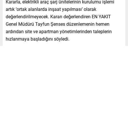
Kararla, elektrikli araç şarj ünitelerinin kurulumu işlemi
artık ‘ortak alanlarda inşaat yapılması’ olarak
değerlendirilmeyecek. Kararı değerlendiren EN YAKIT
Genel Müdürü Tayfun Şenses düzenlemenin hemen
ardından site ve apartman yönetimlerinden taleplerin
hızlanmaya başladığını söyledi.
TALEP ARTIŞI VAR
Bakanlığın kararının sektör için çok önemli bir gelişme
olduğunu belirten Şenses “Daha önce site yönetimlerinde
farklı görüşler ve mevzuat eksikliklerinden kaynaklanan
çelişkiler vardı. Belirsizlikler nedeniyle site yönetimlerinde
kararsızlıklar yaşanıyordu. Ancak yeni mevzuat ile bu
durum netleşti. Mevzuat henüz yeni olsa da şimdiden
dönüşler gelmeye başladı. Biz bu süreçten önce de
kurulumlar yapıyorduk. Ancak yeni düzenlemeyle birlikte