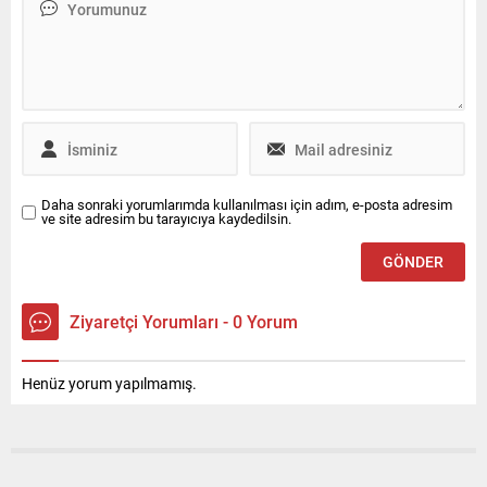
buluşuyor. Vitara Black
kampanyalı anahtar teslim
Edition 4×2 modeli ise
fiyatıyla Nissan yetkili
2.385.000 TL özel fiyatıyla
satıcılarında satışta.
öne çıkıyor. Vitara ve S-
Qashqai Üst Donanım ve
Cross...
Finansman Fırsatları
Qashqai ailesinin üst
donanım seviyelerini tercih
eden ticari müşteriler için...
Daha sonraki yorumlarımda kullanılması için adım, e-posta adresim
ve site adresim bu tarayıcıya kaydedilsin.
Ziyaretçi Yorumları - 0 Yorum
Henüz yorum yapılmamış.