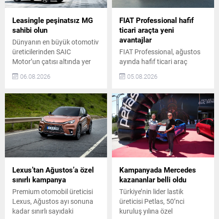
Leasingle peşinatsız MG
FIAT Professional hafif
sahibi olun
ticari araçta yeni
avantajlar
Dünyanın en büyük otomotiv
üreticilerinden SAIC
FIAT Professional, ağustos
Motor’un çatısı altında yer
ayında hafif ticari araç
alan ve Türkiye’de Doğan
segmentindeki iddiasını
06.08.2026
05.08.2026
Trend Otomotiv tarafından
avantajlı satın alma
temsil edilen MG, ağustos
koşullarıyla güçlendiriyor.
ayına özel kampanyalarla
Scudo, Ulysse, Ducato ve
otomobil sahibi olmak
Doblo modellerinde 1 milyon
isteyenlere büyük avantajlar
TL’ye varan kredi seçenekleri
sunuyor. ZS Hybrid+ Luxury
veya model bazlı 150 bin
modeli, elektrikli açılabilir
TL’ye varan nakit indirim
panoramik cam tavan
imkânları sunuluyor.
hediyesi ve 2.290.000 TL
Kampanya kapsamında
takas destekli fiyatıyla öne
müşteriler, geniş ürün
Lexus’tan Ağustos’a özel
Kampanyada Mercedes
çıkıyor. MG,...
gamındaki modelleri cazip
sınırlı kampanya
kazananlar belli oldu
finansman avantajlarıyla
Premium otomobil üreticisi
Türkiye’nin lider lastik
satın alabiliyor. Scudo...
Lexus, Ağustos ayı sonuna
üreticisi Petlas, 50’nci
kadar sınırlı sayıdaki
kuruluş yılına özel