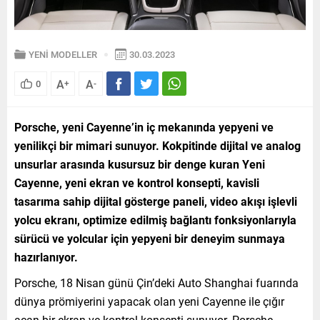
YENİ MODELLER
30.03.2023
A
A
0
+
-
Porsche, yeni Cayenne’in iç mekanında yepyeni ve
yenilikçi bir mimari sunuyor. Kokpitinde dijital ve analog
unsurlar arasında kusursuz bir denge kuran Yeni
Cayenne, yeni ekran ve kontrol konsepti, kavisli
tasarıma sahip dijital gösterge paneli, video akışı işlevli
yolcu ekranı, optimize edilmiş bağlantı fonksiyonlarıyla
sürücü ve yolcular için yepyeni bir deneyim sunmaya
hazırlanıyor.
Porsche, 18 Nisan günü Çin’deki Auto Shanghai fuarında
dünya prömiyerini yapacak olan yeni Cayenne ile çığır
açan bir ekran ve kontrol konsepti sunuyor. Porsche