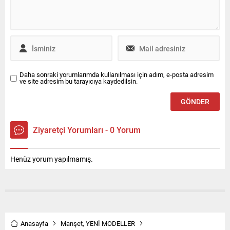
ve farklı ihtiyaçlara göre
Chery, Türkiye’de “For...
düzenlenebilen koltuk
yapısıyla öne...
Daha sonraki yorumlarımda kullanılması için adım, e-posta adresim
ve site adresim bu tarayıcıya kaydedilsin.
Ziyaretçi Yorumları - 0 Yorum
Henüz yorum yapılmamış.
Anasayfa
Manşet
,
YENİ MODELLER