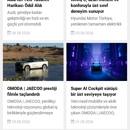
Harikası Ödül Aldı
konforuyla üst sınıf
deneyim sunuyor
Audi, şimdiye kadar
geliştirdiği en hızlı ve en
Hyundai Motor Türkiye,
güçlü yol otomobili
yenilenen tamamen elektrikli
Nuvolari’yi, ilk taslak
IONIQ 6’yı, yeni devreye
06.08.2026
05.08.2026
çizimden sürüşe hazır
alınan Bluelink hizmeti ve
prototipe yalnızca 405
gelişmiş konfor özellikleriyle
günde taşıdı. Tasarımdan
Türkiye’de satışa sundu.
aerodinamiğe, araç
Türkiye’de Advance ve
teknolojilerinden güç-
Progressive olmak üzere iki
aktarma sistemlerine farklı
seçenekle satışa sunulan
uzmanların buluştuğu ekip,
Yeni IONIQ 6, sırasıyla
bu süper otomobili geliştirdi.
birleşik 521 km (63 kWh) ve
Nuvolari, Audi’nin yeni
680 km (84 kWh) menzile
tasarım dilini seri üretime
sahip. Şık model, yeni nesil...
OMODA | JAECOO prestiji
Super AI Cockpit sürüşü
taşıyan ilk model olma
filmle taçlandırdı
bir üst seviyeye taşıyor
özelliğini taşıyor. Audi...
OMODA | JAECOO, yenilikçi
Yeni nesil mobilite ve akıllı
teknoloji vizyonunu global iş
teknoloji çözümleriyle öne
birlikleriyle güçlendirmeye
çıkan OMODA | JAECOO,
devam ediyor. Premium off-
yapay zekâ destekli akıllı
05.08.2026
01.08.2026
road SUV markası JAECOO,
kokpit teknolojilerindeki