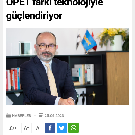
OPET farkı teknolojiyle
güçlendiriyor
HABERLER
25.04.2023
A
A
0
+
-