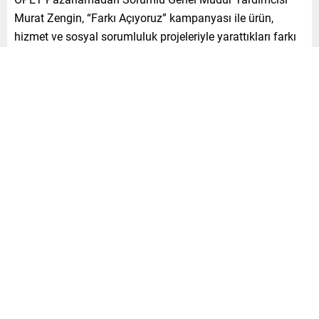
Murat Zengin, “Farkı Açıyoruz” kampanyası ile ürün,
hizmet ve sosyal sorumluluk projeleriyle yarattıkları farkı
daha da ileriye taşıyacak çalışmalar
konusunda “Bizi
izlemeye devam edin” mesajı verdiklerini söyledi. Zengin,
“Biz, “ilk”lerin, “en”lerin ve “tek”lerin markası
olarak kendimizle yarışıyoruz. Hedefimiz mükemmellik.
Yeni kampanyamızda da bu hedefe vurgu yapıyoruz.
Akaryakıt sektörünü dönüştüren çalışmalarımıza
Cumhuriyet’imizin 100. yılına yakışır yeni hizmetler
eklemek üzere çalışmalarımıza devam ediyoruz” diye
konuştu.
Türkiye’nin Uygarlık Projesi: Temiz Tuvalet Kampanyası
OPET’in, fark yarattığı temiz tuvaletlerinde NFC teknolojisi
ile hayata geçirdiği “Akıllı Poster” uygulaması, karekod