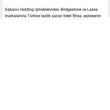
Sabancı Holding iştiraklerinden, Bridgestone ve Lassa
markalarıyla Türkiye lastik pazarı lideri Brisa, gezegenin
sürdürülebilirliğine yönelik çalışmalarına devam ediyor.
Bu kapsamda Brisa, birçok döngüsel ekonomi, geri
dönüşüm, geri kazanım projesi de hayata geçiriyor.
Bu çabaların bir parçası olarak, Brisa’nın sürdürülebilirlik
odağında olmak üzere oluşan gönüllü Sürdürülebilirlik
Ekibi, 2011 yılında Avustralya’da başlayan “Plastiksiz
Temmuz” hareketinden ilham alarak, Temmuz ayı
boyunca uygulanacak bir dizi -etkinlik hayata geçirdi.
Projeler, tek kullanımlık plastik ürünleri kullanmama veya
geri dönüşümünü sağlama konusunda farkındalık
oluşturmayı ve bunun sonucunda hem doğaya hem de
topluma fayda sağlamayı amaçlıyor.