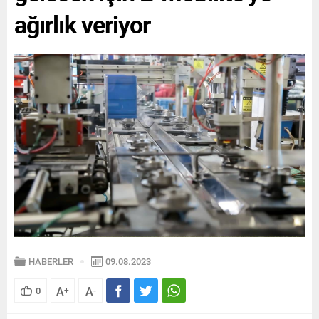
ağırlık veriyor
HABERLER
09.08.2023
A
A
0
+
-