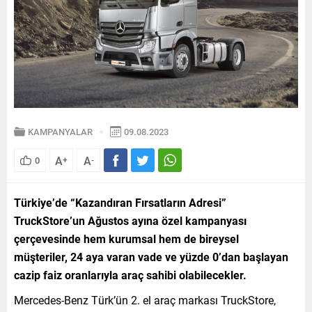
KAMPANYALAR
09.08.2023
A
A
0
+
-
Türkiye’de “Kazandıran Fırsatların Adresi”
TruckStore’un Ağustos ayına özel kampanyası
çerçevesinde hem kurumsal hem de bireysel
mü
şteriler,
24 aya varan vade ve yüzde 0’dan ba
ş
layan
cazip faiz oranlar
ıyla araç sahibi olabilecekler.
Mercedes-Benz Türk’ün 2. el araç markası TruckStore,