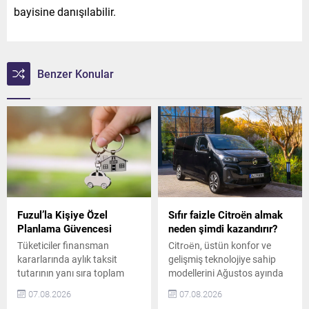
bayisine danışılabilir.
Benzer Konular
Fuzul’la Kişiye Özel
Sıfır faizle Citroën almak
Planlama Güvencesi
neden şimdi kazandırır?
Tüketiciler finansman
Citroën, üstün konfor ve
kararlarında aylık taksit
gelişmiş teknolojiye sahip
tutarının yanı sıra toplam
modellerini Ağustos ayında
maliyet, vade tercihi ve
özel kredi koşulları ve fiyat
07.08.2026
07.08.2026
ödeme esnekliğini de dikkate
teklifleriyle sunuyor.