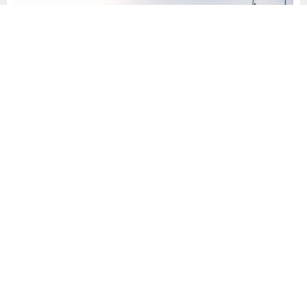
Otomotiv sektörü, artan üretim maliyetleri ve elektrikli araç
dönüşümünün etkisiyle yeniden şekilleniyor. Bu süreçte
Avrupalı üreticiler tedarik zincirlerini çeşitlendirmeye
çalışıyor. Türkiye’nin otomotiv yedek parça ihracatı da bu
sayede artış gösteriyor.
Türkiye’nin Otomotiv İhracatında
Rekor Seviyeler