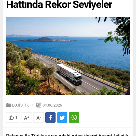
Hattında Rekor Seviyeler
LOJİSTİK
04.06.2026
A
A
1
+
-
Polonya ile Türkiye arasındaki artan ticaret hacmi, lojistik