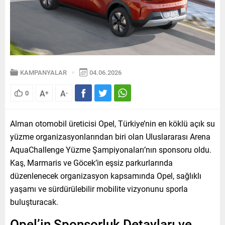
KAMPANYALAR
04.06.2026
A
A
0
+
-
Alman otomobil üreticisi Opel, Türkiye’nin en köklü açık su
yüzme organizasyonlarından biri olan Uluslararası Arena
AquaChallenge Yüzme Şampiyonaları’nın sponsoru oldu.
Kaş, Marmaris ve Göcek’in eşsiz parkurlarında
düzenlenecek organizasyon kapsamında Opel, sağlıklı
yaşamı ve sürdürülebilir mobilite vizyonunu sporla
buluşturacak.
Opel’in Sponsorluk Detayları ve