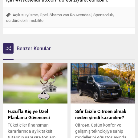
,
,
,
,
Açık su yüzme
Opel
Sharon van Rouwendaal
Sponsorluk
sürdürülebilir mobilite
Benzer Konular
Fuzul’la Kişiye Özel
Sıfır faizle Citroën almak
Planlama Güvencesi
neden şimdi kazandırır?
Tüketiciler finansman
Citroën, üstün konfor ve
kararlarında aylık taksit
gelişmiş teknolojiye sahip
tutarının yanı sıra toplam
modellerini Ağustos ayında