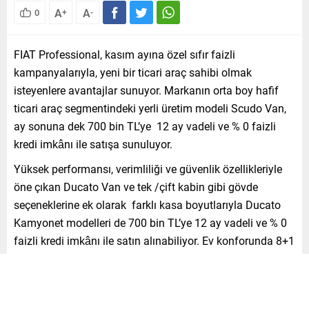
A
A
0
+
-
FIAT Professional, kasım ayına özel sıfır faizli
kampanyalarıyla, yeni bir ticari araç sahibi olmak
isteyenlere avantajlar sunuyor. Markanın orta boy hafif
ticari araç segmentindeki yerli üretim modeli Scudo Van,
ay sonuna dek 700 bin TL’ye 12 ay vadeli ve % 0 faizli
kredi imkânı ile satışa sunuluyor.
Yüksek performansı, verimliliği ve güvenlik özellikleriyle
öne çıkan Ducato Van ve tek /çift kabin gibi gövde
seçeneklerine ek olarak farklı kasa boyutlarıyla Ducato
Kamyonet modelleri de 700 bin TL’ye 12 ay vadeli ve % 0
faizli kredi imkânı ile satın alınabiliyor. Ev konforunda 8+1
kişilik taşıma kapasitesine sahip Ulysse ve geniş iç hacmi
ile 16+1 kişilik koltuk dizilimi sunan Ducato
Minibüs modelleri ise 500 bin TL’ye 12 ay vadeli ve % 0