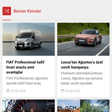
Benzer Konular
FIAT Professional hafif
Lexus’tan Ağustos’a özel
ticari araçta yeni
sınırlı kampanya
avantajlar
Premium otomobil üreticisi
FIAT Professional, ağustos
Lexus, Ağustos ayı sonuna
ayında hafif ticari araç
kadar sınırlı sayıdaki
segmentindeki iddiasını
araçlarda özel fiyat
05.08.2026
04.08.2026
avantajlı satın alma
avantajları sunuyor. Bu
koşullarıyla güçlendiriyor.
fırsatlar, premium otomobil
Scudo, Ulysse, Ducato ve
sahibi olmak isteyenler için
Doblo modellerinde 1 milyon
önemli bir seçenek