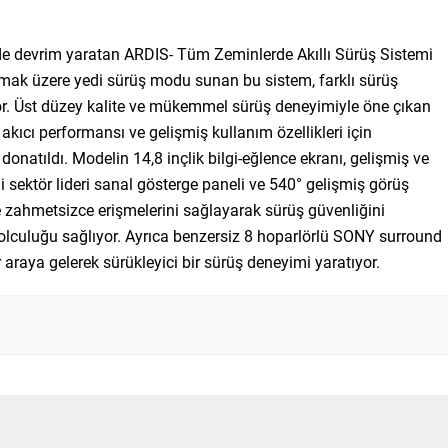
de devrim yaratan ARDIS- Tüm Zeminlerde Akıllı Sürüş Sistemi
 olmak üzere yedi sürüş modu sunan bu sistem, farklı sürüş
. Üst düzey kalite ve mükemmel sürüş deneyimiyle öne çıkan
 akıcı performansı ve gelişmiş kullanım özellikleri için
natıldı. Modelin 14,8 inçlik bilgi-eğlence ekranı, gelişmiş ve
ni sektör lideri sanal gösterge paneli ve 540° gelişmiş görüş
lere zahmetsizce erişmelerini sağlayarak sürüş güvenliğini
 yolculuğu sağlıyor. Ayrıca benzersiz 8 hoparlörlü SONY surround
 araya gelerek sürükleyici bir sürüş deneyimi yaratıyor.