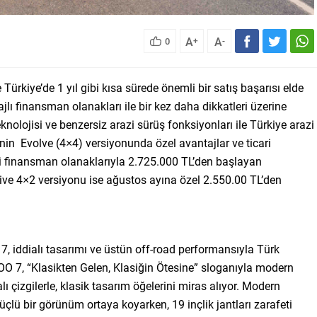
A
A
0
+
-
e Türkiye’de 1 yıl gibi kısa sürede önemli bir satış başarısı elde
 finansman olanakları ile bir kez daha dikkatleri üzerine
lojisi ve benzersiz arazi sürüş fonksiyonları ile Türkiye arazi
nin Evolve (4×4) versiyonunda özel avantajlar ve ticari
li finansman olanaklarıyla 2.725.000 TL’den başlayan
vive 4×2 versiyonu ise ağustos ayına özel 2.550.00 TL’den
, iddialı tasarımı ve üstün off-road performansıyla Türk
OO 7, “Klasikten Gelen, Klasiğin Ötesine” sloganıyla modern
ialı çizgilerle, klasik tasarım öğelerini miras alıyor. Modern
güçlü bir görünüm ortaya koyarken, 19 inçlik jantları zarafeti