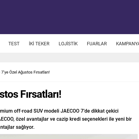
TEST
İKİ TEKER
LOJİSTİK
FUARLAR
KAMPANY
’ye Özel Ağustos Fırsatları!
os Fırsatları!
emium off-road SUV modeli JAECOO 7’de dikkat çekici
COO, özel avantajlar ve cazip kredi seçenekleri ile yeni bir
ntajlar sağlıyor.