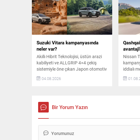
kapsamında müşteriler, geniş ürün
teknoloji
gamındaki modelleri cazip
2025 mode
finansman avantajlarıyla satın
alabiliyor. Scudo...
Suzuki Vitara kampanyasında
Qashqai
neler var?
avantajlı
Akıllı Hibrit Teknolojisi, üstün arazi
Nissan T
kabiliyeti ve ALLGRIP 4×4 çekiş
kampany
sistemiyle öne çıkan Japon otomotiv
iddialı m
devi Suzuki, Ağustos ayında
fiyat ve
04.08.2026
01.08.
avantajlı kampanyalarını devreye
sunuyor.
aldı. Vitara ALLGRIP GL Elegance
Designpa
4×4 modeli 2.249.000 TL avantajlı
tavsiye 
fiyatıyla kullanıcılarla buluşuyor.
teslim fi
Vitara Black Edition 4×2 modeli ise
satıcılar
Bir Yorum Yazın
2.385.000 TL özel fiyatıyla öne
Donanım 
çıkıyor. Vitara ve S-Cross...
Qashqai 
seviyeler
müşterile