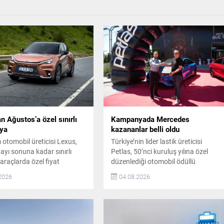
n Ağustos’a özel sınırlı
Kampanyada Mercedes
ya
kazananlar belli oldu
otomobil üreticisi Lexus,
Türkiye’nin lider lastik üreticisi
ayı sonuna kadar sınırlı
Petlas, 50’nci kuruluş yılına özel
araçlarda özel fiyat
düzenlediği otomobil ödüllü
rı sunuyor. Bu fırsatlar,
kampanyayı tamamladı. Ankara’da
2026
04.08.2026
otomobil sahibi olmak
gerçekleştirilen teslim töreninde,
r için önemli bir seçenek
kampanyanın talihlileri Semih
yor. Lexus LBX’te Özel Fiyat
Çetinkaya ve Emre Çakıroğlu,
 Lexus’un şehir yaşamına
Mercedes-Benz CLA 350
sarımı ve tam hibrit
otomobillerini AKO Grup Yönetim