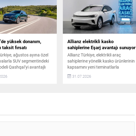
siyle öne çıkan LBX modeli,
Kurulu Üyesi Safa Özcan’dan teslim
l yılına ait sınırlı...
aldı. Petlas’ın 50. Yıl
Kampanyasında Mercedes’ler
Sahiplerini Buldu Petlas, yenilikçi
teknolojileri ve güçlü...
’de yüksek donanım,
Allianz elektrikli kasko
 taksit fırsatı
sahiplerine Eşarj avantajı sunuyor
ürkiye, ağustos ayına özel
Allianz Türkiye, elektrikli araç
alarla SUV segmentindeki
sahiplerine yönelik kasko ürünlerinin
odeli Qashqai’yi avantajlı
kapsamını yeni teminatlarla
 finansman seçenekleriyle
genişletti. Kapsamlı Elektrikli ve
2026
31.07.2026
 Qashqai Mild Hybrid
Markalı Elektrikli kasko paketlerine
ck versiyonu, 2.199.000 TL
duvar tipi şarj ünitesi arızası, şarj
edilen kampanyalı anahtar
sırasında istasyon veya ekipman
yatıyla Nissan yetkili
kaynaklı zararlar ile araç multimedy
ında satışta. Qashqai Üst
ekranı kırılması teminatları eklendi.
ve Finansman Fırsatları
Ayrıca, Eşarj iş birliğiyle başlatılan
ailesinin üst donanım
kampanya kapsamında bu ürünlere
ini tercih eden ticari
sahip sigortalılar, Eşarj...
r için...