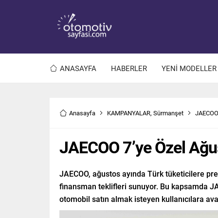
ANASAYFA
HABERLER
YENİ MODELLER
Anasayfa
KAMPANYALAR
,
Sürmanşet
JAECOO 7
JAECOO 7’ye Özel Ağust
JAECOO, ağustos ayında Türk tüketicilere pr
finansman teklifleri sunuyor. Bu kapsamda JAE
otomobil satın almak isteyen kullanıcılara ava