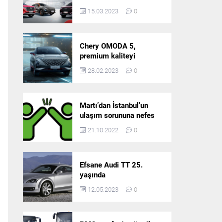
5’in resmi olarak
15.03.2023
0
satışlarına başlıyor!
Chery OMODA 5,
premium kaliteyi
Türkiye’de sunmaya
28.02.2023
0
hazırlanıyor
Martı’dan İstanbul’un
ulaşım sorununa nefes
aldıracak yeni
21.10.2022
0
platform: Tek Araçla
Gidelim (TAG)
Efsane Audi TT 25.
yaşında
12.05.2023
0