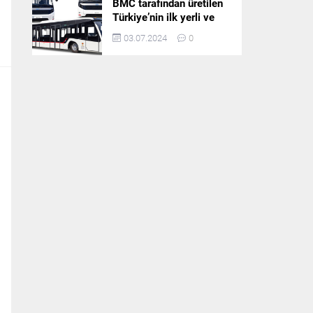
BMC tarafından üretilen
Türkiye’nin ilk yerli ve
milli apron otobüsü
03.07.2024
0
Neoport’a yurt dışından
ilgi büyüyor