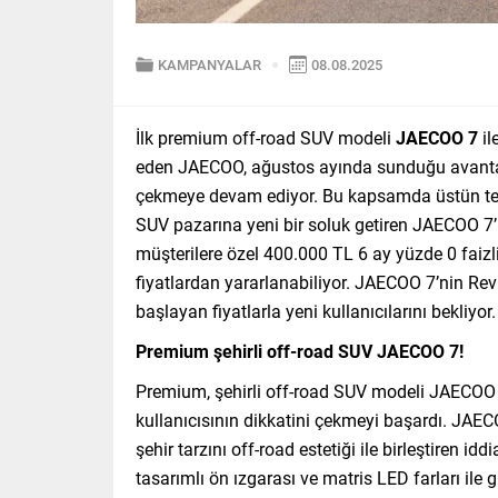
KAMPANYALAR
08.08.2025
İlk premium off-road SUV modeli
JAECOO 7
il
eden JAECOO, ağustos ayında sunduğu avantajlı
çekmeye devam ediyor. Bu kapsamda üstün tekno
SUV pazarına yeni bir soluk getiren JAECOO 7’
müşterilere özel 400.000 TL 6 ay yüzde 0 faiz
fiyatlardan yararlanabiliyor. JAECOO 7’nin Re
başlayan fiyatlarla yeni kullanıcılarını bekliyor.
Premium şehirli off-road SUV JAECOO 7!
Premium, şehirli off-road SUV modeli JAECOO 7
kullanıcısının dikkatini çekmeyi başardı. JAEC
şehir tarzını off-road estetiği ile birleştiren idd
tasarımlı ön ızgarası ve matris LED farları ile 