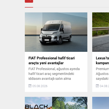
FIAT Professional hafif ticari
Lexus’ta
araçta yeni avantajlar
kampan
FIAT Professional, ağustos ayında
Premium 
hafif ticari araç segmentindeki
Ağustos 
iddiasını avantajlı satın alma
sayıdaki 
koşullarıyla güçlendiriyor. Scudo,
avantajla
05.08.2026
04.08.
Ulysse, Ducato ve Doblo
premium 
modellerinde 1 milyon TL’ye varan
isteyenle
kredi seçenekleri veya model bazlı
oluşturu
150 bin TL’ye varan nakit indirim
Avantajı
imkânları sunuluyor. Kampanya
uygun ta