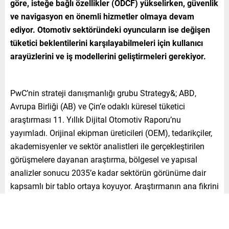
göre, isteğe bağlı özellikler (ODCF) yükselirken, güvenlik
ve navigasyon en önemli hizmetler olmaya devam
ediyor. Otomotiv sektöründeki oyuncuların ise değişen
tüketici beklentilerini karşılayabilmeleri için kullanıcı
arayüzlerini ve iş modellerini geliştirmeleri gerekiyor.
PwC’nin strateji danışmanlığı grubu Strategy&; ABD,
Avrupa Birliği (AB) ve Çin’e odaklı küresel tüketici
araştırması 11. Yıllık Dijital Otomotiv Raporu’nu
yayımladı. Orijinal ekipman üreticileri (OEM), tedarikçiler,
akademisyenler ve sektör analistleri ile gerçekleştirilen
görüşmelere dayanan araştırma, bölgesel ve yapısal
analizler sonucu 2035’e kadar sektörün görünüme dair
kapsamlı bir tablo ortaya koyuyor. Araştırmanın ana fikrini
‘otomotiv sektöründeki oyuncuların değişen tüketici
beklentilerini karşılayabilmek için kullanıcı arayüzlerini ve
iş modellerini geliştirmek” oluşturuyor.