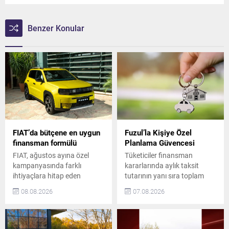
Benzer Konular
FIAT’da bütçene en uygun
Fuzul’la Kişiye Özel
finansman formülü
Planlama Güvencesi
FIAT, ağustos ayına özel
Tüketiciler finansman
kampanyasında farklı
kararlarında aylık taksit
ihtiyaçlara hitap eden
tutarının yanı sıra toplam
modellerini avantajlı satın
maliyet, vade tercihi ve
08.08.2026
07.08.2026
alma koşullarıyla
ödeme esnekliğini de dikkate
müşterileriyle buluşturuyor.
alıyor. Tasarruf finansman
Satışa sunulduğu günden bu
sektörünün köklü markası
yana 10 yıl üst üste satış
Fuzul, çekilişli ve bireysel