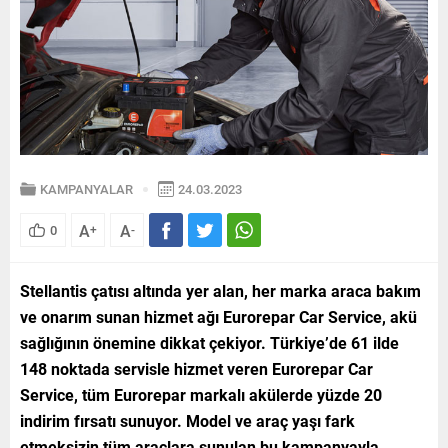
KAMPANYALAR
24.03.2023
A
A
0
+
-
Stellantis çatısı altında yer alan, her marka araca bakım
ve onarım sunan hizmet ağı Eurorepar Car Service,
akü
sağlığının önemine dikkat çekiyor. Türkiye’de 61 ilde
148 noktada servisle hizmet veren Eurorepar Car
Service, tüm Eurorepar markalı akülerde yüzde 20
indirim fırsatı sunuyor. Model ve araç yaşı fark
etmeksizin tüm araçlara sunulan bu kampanyayla,