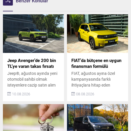
Benzer Konular
Jeep Avenger’de 200 bin
FIAT’da bütçene en uygun
TL’ye varan takas fırsatı
finansman formülü
Jeep®, ağustos ayında yeni
FIAT, ağustos ayına özel
otomobil sahibi olmak
kampanyasında farklı
isteyenlere cazip satın alım
ihtiyaçlara hitap eden
fırsatları sunuyor. Mevcut
modellerini avantajlı satın
10.08.2026
08.08.2026
araçlarını Jeep® yetkili
alma koşullarıyla
satıcılarına getiren
müşterileriyle buluşturuyor.
müşteriler, Avenger ve yeni
Satışa sunulduğu günden bu
Compass modellerinde
yana 10 yıl üst üste satış
geçerli takas desteğinden
liderliğiyle öne çıkan Egea
yararlanabiliyor. Avenger
Ailesi’nde Egea Sedan 1.6