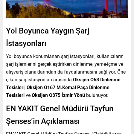
Yol Boyunca Yaygın Şarj
İstasyonları
Yol boyunca konumlanan şarj istasyonları, kullanıcıların
şarj işlemlerini gerçekleştirirken dinlenme, yeme-içme ve
alışveriş olanaklarından da faydalanmasını sağlıyor. Öne
çıkan şarj istasyonları arasında
Oksijen O68 Dinlenme
Tesisleri
,
Oksijen O167 M.Kemal Paşa Dinlenme
Tesisleri
ve
Oksijen O375 İzmir Yönü
bulunuyor.
EN YAKIT Genel Müdürü Tayfun
Şenses’in Açıklaması
EN YAKIT Genel Müdürü Tayfun Şenses, “Elektrikli araç