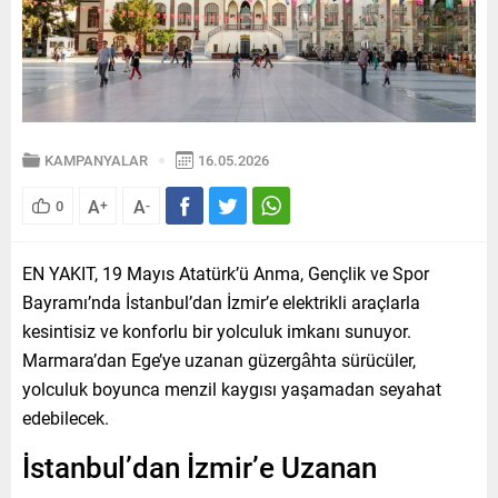
KAMPANYALAR
16.05.2026
A
A
0
+
-
EN YAKIT, 19 Mayıs Atatürk’ü Anma, Gençlik ve Spor
Bayramı’nda İstanbul’dan İzmir’e elektrikli araçlarla
kesintisiz ve konforlu bir yolculuk imkanı sunuyor.
Marmara’dan Ege’ye uzanan güzergâhta sürücüler,
yolculuk boyunca menzil kaygısı yaşamadan seyahat
edebilecek.
İstanbul’dan İzmir’e Uzanan