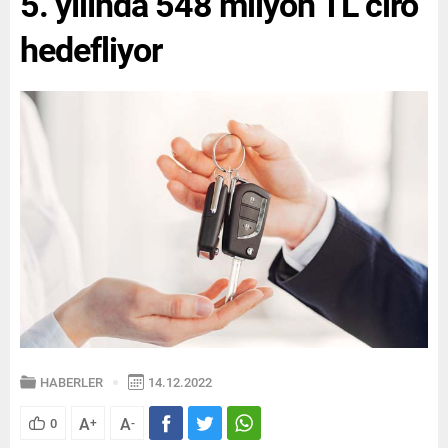
5. yılında 548 milyon TL ciro
hedefliyor
HABERLER
14.12.2022
A
A
0
+
-