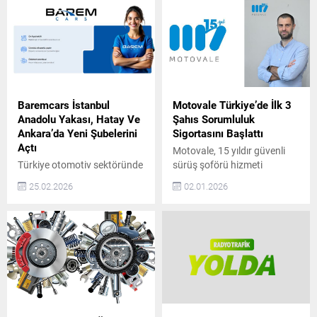
Baremcars İstanbul
Motovale Türkiye’de İlk 3
Anadolu Yakası, Hatay Ve
Şahıs Sorumluluk
Ankara’da Yeni Şubelerini
Sigortasını Başlattı
Açtı
Motovale, 15 yıldır güvenli
Türkiye otomotiv sektöründe
sürüş şoförü hizmeti
güven, şeffaflık ve
sunuyor ve Türkiye’de tam
25.02.2026
02.01.2026
sürdürülebilir hizmet
kapsamlı 3. Şahıs
anlayışıyla konumlanan
Sorumluluk Sigortalı hizmet
BaremCars, büyüme
sağlayan ilk ve tek şirket
yolculuğunda önemli bir
olarak sektöre öncülük
adım daha attı. Şirket, artan
ediyor. 2009 yılında araç
müşteri talebi ve
sahiplerine güvenli ve
operasyonel kapasite
konforlu ulaşım alternatifi
doğrultusunda İstanbul
sunmak amacıyla kurulan
Anadolu Yakası, Hatay ve
Motovale, farklı sebeplerle