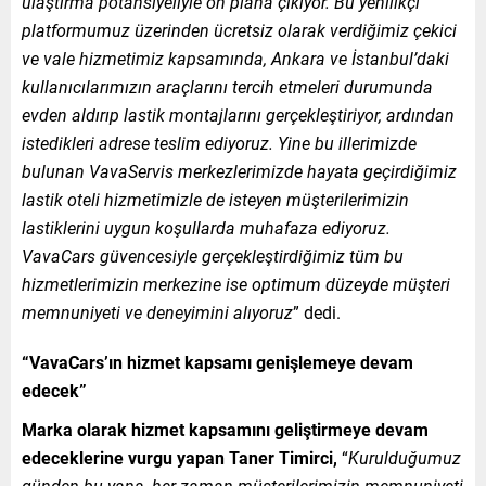
ulaştırma potansiyeliyle ön plana çıkıyor. Bu yenilikçi
platformumuz üzerinden ücretsiz olarak verdiğimiz çekici
ve vale hizmetimiz kapsamında, Ankara ve İstanbul’daki
kullanıcılarımızın
araçlarını tercih etmeleri durumunda
evden aldırıp lastik montajlarını gerçekleştiriyor, ardından
istedikleri adrese teslim ediyoruz. Yine bu illerimizde
bulunan VavaServis merkezlerimizde hayata geçirdiğimiz
lastik oteli hizmetimizle de isteyen müşterilerimizin
lastiklerini uygun koşullarda muhafaza ediyoruz.
VavaCars güvencesiyle gerçekleştirdiğimiz tüm bu
hizmetlerimizin merkezine ise optimum düzeyde müşteri
memnuniyeti ve deneyimini alıyoruz
” dedi.
“VavaCars’ın hizmet kapsamı genişlemeye devam
edecek”
Marka olarak hizmet kapsamını geliştirmeye devam
edeceklerine vurgu yapan
Taner Timirci,
“
Kurulduğumuz
günden bu yana, her zaman müşterilerimizin memnuniyeti