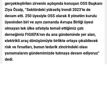
gerçekleştirilen zirvenin açılışında konuşan OSS Başkanı
Ziya Özalp, “Sektördeki yükseliş trendi 2023’te de
devam etti. 250 üyesiyle OSS olarak 8 yönetim kurulu
üyesinden biri ve aynı zamanda Avrupa Birliği üyesi
olmayan tek ülke sıfatıyla temsil ettiğimiz çatı
derneğimiz FIGIEFA’nın da ana gündeminde yer alan,
elektrikli araç dönüşümüyle birlikte ortaya çıkabilecek
risk ve fırsatları, bunun tedarik zincirindeki olası
yansımalarını gündemimizde tutmaya devam ediyoruz”
dedi.
AFM23’ün dikkat çekici isimlerinden DEIK Yönetim
Kurulu Üyesi Steven Young da 2050’ye giden yolculukta
otomotiv sektörünü nelerin beklediğiyle ilgili detaylı bir
sunum gerçekleştirdi. “Geçmişte yakalanan hızla
geleceğe odaklanmamız gerekiyor” diyen Steven Young,
“Gelecekten bahsederken eskiden terimler ve iş yapış
şekli otomotiv sektöründe otomotiv teknolojisiydi. Ama