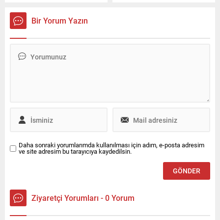
yılından beri Yes Oto
geleceğin sürüş ve araç içi
tarafından Türkiye’de temsil
deneyiminin temel unsurları
Bir Yorum Yazın
edilen ve 35 ilde 100’den
haline geliyor. Bu alanda
fazla ofisi bulunan
öncü olan Bosch, yapay
Enterprise Türkiye, Ocak
zekayı araca entegre ederek
2026 itibarıyla kurumsal ve
kokpiti akıllı ve proaktif bir
ürün odaklı halkla ilişkiler
yol arkadaşına
hizmeti ile iletişim desteğini
dönüştürüyor. Bosch,
Canyaş İletişim’den alacak.
ABD’nin Las Vegas kentinde
düzenlenen CES® 2026’da
yapay...
Daha sonraki yorumlarımda kullanılması için adım, e-posta adresim
ve site adresim bu tarayıcıya kaydedilsin.
Ziyaretçi Yorumları - 0 Yorum