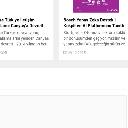
se Türkiye İletişim
Bosch Yapay Zeka Destekli
arını Canyaş’a Devretti
Kokpit ve AI Platformunu Tanıttı
se Türkiye operasyonu,
Stuttgart – Otomotiv sektörü köklü
 çalışmalarını yeniden Canyaş
bir dönüşümden geçiyor. Yazılım ve
e devretti. 2014 yılından beri
yapay zeka (AI), geleceğin sürüş ve
tarafından Türkiye’de temsil
araç içi deneyiminin temel unsurları
2025
29.12.2025
 35 ilde 100’den fazla ofisi
haline geliyor. Bu alanda öncü olan
Enterprise Türkiye, Ocak
Bosch, yapay zekayı araca entegre
barıyla kurumsal ve ürün
ederek kokpiti akıllı ve proaktif bir yol
kla ilişkiler hizmeti ile
arkadaşına dönüştürüyor. Bosch,
desteğini Canyaş İletişim’den
ABD’nin Las Vegas kentinde
düzenlenen CES® 2026’da yapay...