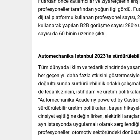
Fuardan önce katılımcılar ve ziyaretçilerin er
profesyoneller tarafından yoğun ilgi gördü. Fuar
dijital platformu kullanan profesyonel sayısı, 
kullanarak yapılan B2B görüşme sayısı 280’e ul
sayısı da 60 binin üzerine çıktı.
Automechanika Istanbul 2023’te sürdürülebili
Tüm dünyada iklim ve tedarik zincirinde yaşan
her geçen yıl daha fazla etkisini göstermesiyle 
doğrultusunda sürdürülebilirlik odaklı çalışma
de tedarik zinciri, istihdam ve üretim politikal
“Automechanika Academy powered by Castrol” 
sürdürülebilir üretim politikaları, başarı hika
cinsiyet eşitliğine değinilirken, elektrikli ara
ayrı istasyonda uygulamalı olarak sergilendiği
profesyonelleri otomotiv sektöründeki dönüşü