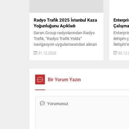
konuların başında güvenilirlik
geliyor....
Radyo Trafik 2025 İstanbul Kaza
Enterpri
Yoğunluğunu Açıkladı
Çalışmal
Saran Group radyolarından Radyo
Enterpri
Trafik, “Radyo Trafik Yolda”
iletişim
navigasyon uygulamasından alınan
İletişim’
veriler doğrultusunda, 2025 yılında
Yes Oto 
31.12.2025
30.12.
İstanbul’a ait kaza ve arızalı araç
edilen ve
istatistiklerini açıkladı. Buna göre,
bulunan 
İstanbul’da 2025 yılında ana
2026 iti
yollarda ve trafiği etkileyen kazaların
odaklı hal
en yoğun olduğu nokta D-100
iletişim 
Bir Yorum Yazın
Haramidere kesimi oldu. Radyo
alacak.
Trafik Yolda navigasyon
uygulamasından elde edilen
verilere...