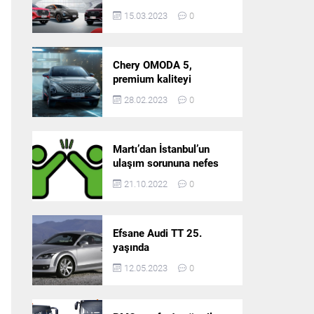
5’in resmi olarak
15.03.2023
0
satışlarına başlıyor!
Chery OMODA 5,
premium kaliteyi
Türkiye’de sunmaya
28.02.2023
0
hazırlanıyor
Martı’dan İstanbul’un
ulaşım sorununa nefes
aldıracak yeni
21.10.2022
0
platform: Tek Araçla
Gidelim (TAG)
Efsane Audi TT 25.
yaşında
12.05.2023
0