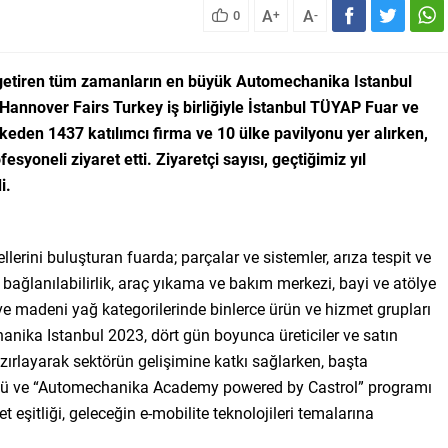
A
A
0
+
-
a getiren tüm zamanların en büyük Automechanika Istanbul
Hannover Fairs Turkey iş birliğiyle İstanbul TÜYAP Fuar ve
den 1437 katılımcı firma ve 10 ülke pavilyonu yer alırken,
yoneli ziyaret etti. Ziyaretçi sayısı, geçtiğimiz yıl
i.
rini buluşturan fuarda; parçalar ve sistemler, arıza tespit ve
 bağlanılabilirlik, araç yıkama ve bakım merkezi, bayi ve atölye
r ve madeni yağ kategorilerinde binlerce ürün ve hizmet grupları
anika Istanbul 2023, dört gün boyunca üreticiler ve satın
azırlayarak sektörün gelişimine katkı sağlarken, başta
ümü ve “Automechanika Academy powered by Castrol” programı
et eşitliği, geleceğin e-mobilite teknolojileri temalarına