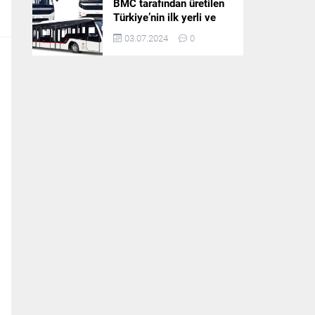
BMC tarafından üretilen
Türkiye’nin ilk yerli ve
milli apron otobüsü
03.07.2024
0
Neoport’a yurt dışından
ilgi büyüyor