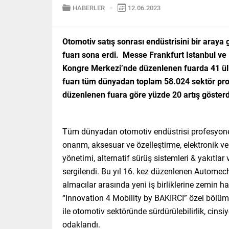
HABERLER
12.06.2023
Otomotiv satış sonrası endüstrisini bir aray
fuarı sona erdi. Messe Frankfurt Istanbul ve 
Kongre Merkezi’nde düzenlenen fuarda 41 ülke
fuarı tüm dünyadan toplam 58.024 sektör profes
düzenlenen fuara göre yüzde 20 artış gösterd
Tüm dünyadan otomotiv endüstrisi profesyonelle
onarım, aksesuar ve özelleştirme, elektronik ve
yönetimi, alternatif sürüş sistemleri & yakıtla
sergilendi. Bu yıl 16. kez düzenlenen Automech
almacılar arasında yeni iş birliklerine zemin h
“Innovation 4 Mobility by BAKIRCI” özel böl
ile otomotiv sektöründe sürdürülebilirlik, cinsiy
odaklandı.