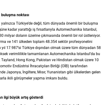
ın buluşma noktası
 yalnızca Türkiye’de değil, tüm dünyada önemli bir buluşma
güne kadar yarattığı iş fırsatlarıyla Automechanika Istanbul,
 30 milyar doların üzerine çıkmasında önemli bir rol üstleniyor.
 firma ve 141 ülkeden toplam 48.354 sektör profesyonelini
bu yıl 17.987’si Türkiye dışından olmak üzere tüm dünyadan 58
. Yüksek verimlilikle tamamlanan Automechanika Istanbul’da bu
n, Tayland, Hong Kong, Pakistan ve Hindistan olmak üzere 10
motiv Endüstrisi İhracatçıları Birliği (OİB) tarafından
e Japonya, İngiltere, Mısır, Yunanistan gibi ülkelerden gelen
ılarla ikili görüşmeler yapma imkanı buldu.
an ilgi büyük artış gösterdi