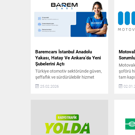
Baremcars İstanbul Anadolu
Motovale
Yakası, Hatay Ve Ankara’da Yeni
Sorumlul
Şubelerini Açtı
Motovale,
Türkiye otomotiv sektöründe güven,
şoförü h
şeffaflık ve sürdürülebilir hizmet
tam kaps
anlayışıyla konumlanan BaremCars,
Sigortalı
25.02.2026
02.01.
büyüme yolculuğunda önemli bir
şirket ol
adım daha attı. Şirket, artan müşteri
2009 yılı
talebi ve operasyonel kapasite
ve konfor
doğrultusunda İstanbul Anadolu
sunmak a
Yakası, Hatay ve Ankara’da yeni
farklı s
şubelerini hizmete açtığını duyurdu.
kişilere 
Son yıllarda otomotiv sektöründe
özel sürü
tüketicilerin en çok önem verdiği