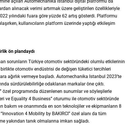
işimine açılan Automechanika Istanbul dijital platformu da
dan alınacak verimi artırmak üzere geliştirilen özellikleriyle
2022 yılındaki fuara göre yüzde 62 artış gösterdi. Platformu
aşırken, kullanıcıların platform üzerinde yaptığı etkileşim
rlik ön plandaydı
an sorunların Türkiye otomotiv sektöründeki olumlu etkilerinin
birlikte otomotiv endüstrisi de değişen tüketici tercihleri
lara ağırlık vermeye başladı. Automechanika Istanbul 2023’te
arında sürdürülebilirliğe odaklanan markalar öne çıktı.
özel programında düzenlenen sunumlar ve söyleşilerle
yeleri ve Equality 4 Business” oturumu ile otomotiv sektöründe
çların bakım ve onarımında en son teknolojiler ve ekipmanların 8
 “Innovation 4 Mobility by BAKIRCI” özel alanı da tüm
me yakından tanık olmalarına imkan sağladı.