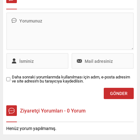
edilen ve 35 ilde 100’den
haline geliyor. Bu alanda
fazla ofisi bulunan
öncü olan Bosch, yapay
Enterprise Türkiye, Ocak
zekayı araca entegre ederek
2026 itibarıyla kurumsal ve
kokpiti akıllı ve proaktif bir
ürün odaklı halkla ilişkiler
yol arkadaşına
hizmeti ile iletişim desteğini
dönüştürüyor. Bosch,
Canyaş İletişim’den alacak.
ABD’nin Las Vegas kentinde
düzenlenen CES® 2026’da
yapay...
Daha sonraki yorumlarımda kullanılması için adım, e-posta adresim
ve site adresim bu tarayıcıya kaydedilsin.
Ziyaretçi Yorumları - 0 Yorum
Henüz yorum yapılmamış.