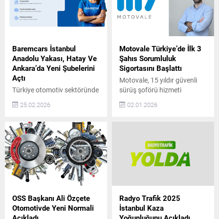
Baremcars İstanbul
Motovale Türkiye’de İlk 3
Anadolu Yakası, Hatay Ve
Şahıs Sorumluluk
Ankara’da Yeni Şubelerini
Sigortasını Başlattı
Açtı
Motovale, 15 yıldır güvenli
Türkiye otomotiv sektöründe
sürüş şoförü hizmeti
güven, şeffaflık ve
sunuyor ve Türkiye’de tam
25.02.2026
02.01.2026
sürdürülebilir hizmet
kapsamlı 3. Şahıs
anlayışıyla konumlanan
Sorumluluk Sigortalı hizmet
BaremCars, büyüme
sağlayan ilk ve tek şirket
yolculuğunda önemli bir
olarak sektöre öncülük
adım daha attı. Şirket, artan
ediyor. 2009 yılında araç
müşteri talebi ve
sahiplerine güvenli ve
operasyonel kapasite
konforlu ulaşım alternatifi
doğrultusunda İstanbul
sunmak amacıyla kurulan
Anadolu Yakası, Hatay ve
Motovale, farklı sebeplerle
Ankara’da yeni şubelerini
araç kullanamayan kişilere
OSS Başkanı Ali Özçete
Radyo Trafik 2025
hizmete açtığını duyurdu.
deneyimli şoförler eşliğinde
Otomotivde Yeni Normali
İstanbul Kaza
Son yıllarda otomotiv
özel sürüş hizmeti...
Açıkladı
Yoğunluğunu Açıkladı