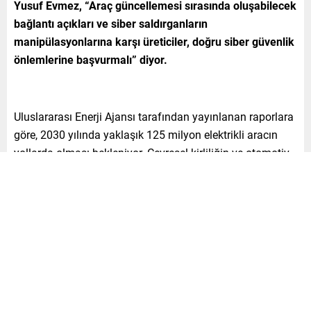
Yusuf Evmez, “Araç güncellemesi sırasında oluşabilecek
bağlantı açıkları ve siber saldırganların
manipülasyonlarına karşı üreticiler, doğru siber güvenlik
önlemlerine başvurmalı” diyor.
Uluslararası Enerji Ajansı tarafından yayınlanan raporlara
göre, 2030 yılında yaklaşık 125 milyon elektrikli aracın
yollarda olması bekleniyor. Çevresel kirliliğin ve otomotiv
sektöründeki gelişimin yükselişiyle birlikte elektrikli
araçlara duyulan bu ihtiyaç, aynı zamanda siber güvenlik
tartışmalarını da gündeme getiriyor. Elektrikli araç
üreticilerinin araçları piyasaya sürmeden önce ağ
güvenliği ve araç içi güvenlik gibi kavramlara daha fazla
odaklanması gerektiğini vurgulayan bütünleşik siber
güvenlik alanında dünya lideri WatchGuard’ın Türkiye ve
Yunanistan Ülke Müdürü Yusuf Evmez, “Araçlardaki tüm