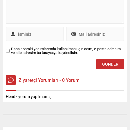
ürün odaklı halkla ilişkiler
yol arkadaşına
hizmeti ile iletişim desteğini
dönüştürüyor. Bosch,
Canyaş İletişim’den alacak.
ABD’nin Las Vegas kentinde
düzenlenen CES® 2026’da
yapay...
Daha sonraki yorumlarımda kullanılması için adım, e-posta adresim
ve site adresim bu tarayıcıya kaydedilsin.
Ziyaretçi Yorumları - 0 Yorum
Henüz yorum yapılmamış.