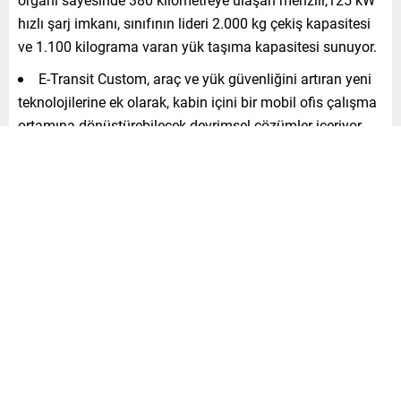
hızlı şarj imkanı, sınıfının lideri 2.000 kg çekiş kapasitesi
ve 1.100 kilograma varan yük taşıma kapasitesi sunuyor.
E-Transit Custom, araç ve yük güvenliğini artıran yeni
teknolojilerine ek olarak, kabin içini bir mobil ofis çalışma
ortamına dönüştürebilecek devrimsel çözümler içeriyor
Ford Otosan’ın geçen yıl duyurduğu 2 milyar Avroluk
yatırımının en önemli adımlarından biri olan E-Transit
Custom’ın üretimine 2023 sonbaharında başlanacak
E-Transit Custom Türkiye’de tam bağlanabilirlik
sunacağımız ilk elektrikli modelimiz olacaktır.
Ford’un ticari müşterilerinin üretkenlikleri ve verimlilikleri
artırmayı hedefleyen –yeni iş birimi Ford Pro, Ford’un
heyecanla beklenen ikinci elektrikli ticari aracı Ford E-
Transit Custom’ı tanıttı.