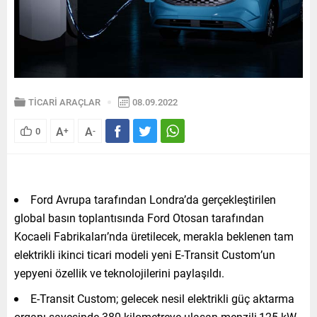
TİCARİ ARAÇLAR
08.09.2022
A
A
0
+
-
Ford Avrupa tarafından Londra’da gerçekleştirilen
global basın toplantısında Ford Otosan tarafından
Kocaeli Fabrikaları’nda üretilecek, merakla beklenen tam
elektrikli ikinci ticari modeli yeni E-Transit Custom’un
yepyeni özellik ve teknolojilerini paylaşıldı.
E-Transit Custom; gelecek nesil elektrikli güç aktarma
organı sayesinde 380 kilometreye ulaşan menzili,125 kW