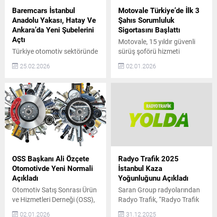
Baremcars İstanbul
Motovale Türkiye’de İlk 3
Anadolu Yakası, Hatay Ve
Şahıs Sorumluluk
Ankara’da Yeni Şubelerini
Sigortasını Başlattı
Açtı
Motovale, 15 yıldır güvenli
Türkiye otomotiv sektöründe
sürüş şoförü hizmeti
güven, şeffaflık ve
sunuyor ve Türkiye’de tam
25.02.2026
02.01.2026
sürdürülebilir hizmet
kapsamlı 3. Şahıs
anlayışıyla konumlanan
Sorumluluk Sigortalı hizmet
BaremCars, büyüme
sağlayan ilk ve tek şirket
yolculuğunda önemli bir
olarak sektöre öncülük
adım daha attı. Şirket, artan
ediyor. 2009 yılında araç
müşteri talebi ve
sahiplerine güvenli ve
operasyonel kapasite
konforlu ulaşım alternatifi
doğrultusunda İstanbul
sunmak amacıyla kurulan
Anadolu Yakası, Hatay ve
Motovale, farklı sebeplerle
Ankara’da yeni şubelerini
araç kullanamayan kişilere
OSS Başkanı Ali Özçete
Radyo Trafik 2025
hizmete açtığını duyurdu.
deneyimli şoförler eşliğinde
Otomotivde Yeni Normali
İstanbul Kaza
Son yıllarda otomotiv
özel sürüş hizmeti...
Açıkladı
Yoğunluğunu Açıkladı
sektöründe tüketicilerin en
Otomotiv Satış Sonrası Ürün
Saran Group radyolarından
çok önem verdiği konuların
ve Hizmetleri Derneği (OSS),
Radyo Trafik, “Radyo Trafik
başında güvenilirlik geliyor....
üyeleri ve sektör
Yolda” navigasyon
02.01.2026
31.12.2025