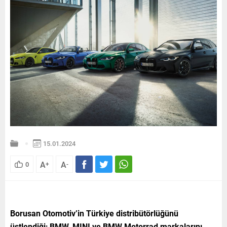
15.01.2024
A
A
0
+
-
Borusan Otomotiv’in Türkiye distribütörlüğünü
üstlendiği; BMW, MINI ve BMW Motorrad markalarını