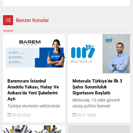
Benzer Konular
Baremcars İstanbul
Motovale Türkiye’de İlk 3
Anadolu Yakası, Hatay Ve
Şahıs Sorumluluk
Ankara’da Yeni Şubelerini
Sigortasını Başlattı
Açtı
Motovale, 15 yıldır güvenli
Türkiye otomotiv sektöründe
sürüş şoförü hizmeti
güven, şeffaflık ve
sunuyor ve Türkiye’de tam
25.02.2026
02.01.2026
sürdürülebilir hizmet
kapsamlı 3. Şahıs
anlayışıyla konumlanan
Sorumluluk Sigortalı hizmet
BaremCars, büyüme
sağlayan ilk ve tek şirket