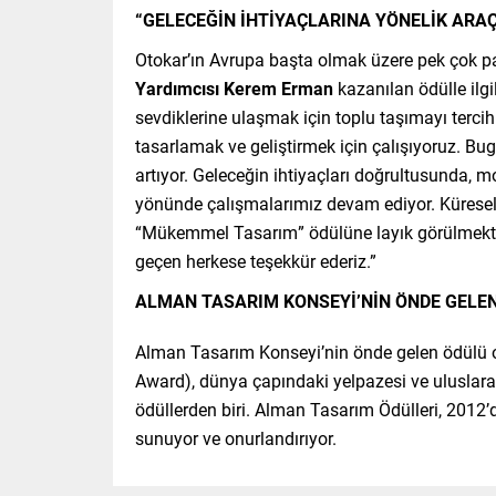
“GELECEĞİN İHTİYAÇLARINA YÖNELİK ARA
Otokar’ın Avrupa başta olmak üzere pek çok pa
Yardımcısı Kerem Erman
kazanılan ödülle ilgil
sevdiklerine ulaşmak için toplu taşımayı tercih
tasarlamak ve geliştirmek için çalışıyoruz. B
artıyor. Geleceğin ihtiyaçları doğrultusunda, m
yönünde çalışmalarımız devam ediyor. Kürese
“Mükemmel Tasarım” ödülüne layık görülmekten
geçen herkese teşekkür ederiz.”
ALMAN TASARIM KONSEYİ’NİN ÖNDE GEL
Alman Tasarım Konseyi’nin önde gelen ödülü
Award), dünya çapındaki yelpazesi ve uluslarara
ödüllerden biri. Alman Tasarım Ödülleri, 2012’de
sunuyor ve onurlandırıyor.