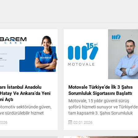
rs İstanbul Anadolu
Motovale Türkiye’de İlk 3 Şahıs
 Hatay Ve Ankara’da Yeni
Sorumluluk Sigortasını Başlattı
ni Açtı
Motovale, 15 yıldır güvenli sürüş
otomotiv sektöründe güven,
şoförü hizmeti sunuyor ve Türkiye’de
 ve sürdürülebilir hizmet
tam kapsamlı 3. Şahıs Sorumluluk
yla konumlanan BaremCars,
Sigortalı hizmet sağlayan ilk ve tek
2026
02.01.2026
olculuğunda önemli bir
şirket olarak sektöre öncülük ediyor.
 attı. Şirket, artan müşteri
2009 yılında araç sahiplerine güvenli
e operasyonel kapasite
ve konforlu ulaşım alternatifi