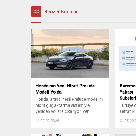
Benzer Konular
Honda’nın Yeni Hibrit Prelude
Baremca
Modeli Yolda
Yakası,
Şubeleri
Honda, altıncı nesil Prelude modelini
hibrit güç aktarma sistemiyle
Türkiye 
yeniden yollara çıkarıyor. Yeni
şeffaflık
Prelude, tasarım, sürüş keyfi ve hibrit
anlayışı
03.03.2026
25.02.
teknolojisini bir araya getirerek
büyüme y
markanın sportif ruhunu geleceğe
adım daha
taşıyor. Prelude’nin Hibrit Teknolojisi
talebi v