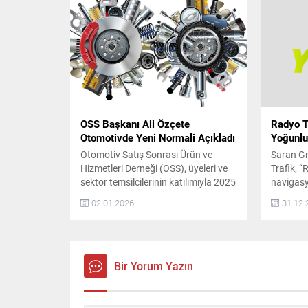
ve Performansı Prelude, S+ Shift
doğrultu
sistemiyle vites geçişlerinde daha
Yakası, 
fazla sürücü etkileşimi sunuyor. Civic
şubeleri
Type R’dan aktarılan gelişmiş şasi...
Son yıll
tüketicil
konuların
geliyor...
OSS Başkanı Ali Özçete
Radyo T
Otomotivde Yeni Normali Açıkladı
Yoğunlu
Otomotiv Satış Sonrası Ürün ve
Saran G
Hizmetleri Derneği (OSS), üyeleri ve
Trafik, “
sektör temsilcilerinin katılımıyla 2025
navigas
yılının son toplantısını gerçekleştirdi.
veriler 
02.01.2026
31.12.
Toplantıda, sektörün yeni dönemi ve
İstanbul’
önümüzdeki yıllara ilişkin
istatisti
değerlendirmelerde bulunan OSS
İstanbul
Derneği Başkanı Ali Özçete, 2023
yollarda 
yılının sektör için olağanüstü bir yıl
en yoğun
Bir Yorum Yazın
olduğunu belirtti. Özçete,
Haramide
pandemiden çıkışla birlikte
Trafik Y
ertelenmiş talebin hızla devreye...
uygulama