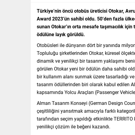
Türkiye’nin öncü otobüs üreticisi Otokar, Avru
Award 2023’ün sahibi oldu. 50’den fazla ülke
sunan Otokar’ın orta mesafe taşımacılık içi
ödülüne layık görüldü.
Otobüsleri ile dünyanın dört bir yanında milyo
Topluluğu şirketlerinden Otokar, küresel ölçek
dinamik ve yenilikçi bir tasarım yaklaşımı ben
görülen Otokar yeni bir ödülün daha sahibi oldu.
bir kullanım alanı sunmak üzere tasarladığı 
tasarım ödüllerinden biri olarak kabul edile
kapsamında Yolcu Araçları (Passenger Vehicl
Alman Tasarım Konseyi (German Design Council
çeşitliliğini yansıtmak amacıyla farklı kategoril
tarafından seçim yapıldığı etkinlikte TERRITO
yenilikçi çözüm ile beğeni kazandı.