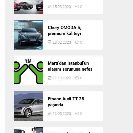
5’in resmi olarak
15.03.2023
0
satışlarına başlıyor!
Chery OMODA 5,
premium kaliteyi
Türkiye’de sunmaya
28.02.2023
0
hazırlanıyor
Martı’dan İstanbul’un
ulaşım sorununa nefes
aldıracak yeni
21.10.2022
0
platform: Tek Araçla
Gidelim (TAG)
Efsane Audi TT 25.
yaşında
12.05.2023
0