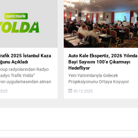
sunda İstanbul Anadolu
sunmak amacıyla kurulan Motovale,
Hatay ve Ankara’da yeni
farklı sebeplerle araç kullanamayan
ni hizmete açtığını duyurdu.
kişilere deneyimli şoförler eşliğinde
arda otomotiv sektöründe
özel sürüş hizmeti...
erin en çok önem verdiği
 başında güvenilirlik
.
rafik 2025 İstanbul Kaza
Auto Kale Ekspertiz, 2026 Yılında
ğunu Açıkladı
Bayi Sayısını 100’e Çıkarmayı
Hedefliyor
roup radyolarından Radyo
Radyo Trafik Yolda”
Yeni Yatırımlarıyla Gelecek
yon uygulamasından alınan
Projeksiyonunu Ortaya Koyuyor
doğrultusunda, 2025 yılında
2025
30.12.2025
a ait kaza ve arızalı araç
klerini açıkladı. Buna göre,
’da 2025 yılında ana
ve trafiği etkileyen kazaların
 olduğu nokta D-100
re kesimi oldu. Radyo
olda navigasyon
sından elde edilen