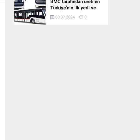
BMC tarafından üretilen
Türkiye’nin ilk yerli ve
milli apron otobüsü
03.07.2024
0
Neoport’a yurt dışından
ilgi büyüyor