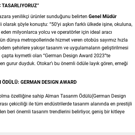
Ç TASARLIYORUZ”
zara yenilikçi ürünler sunduğunu belirten
Genel Müdür
i olarak şöyle konuştu: “50’yi aşkın farklı ülkede işine, okuluna,
 eden milyonlarca yolcu ve operatörler için ideal aracı
ugün dünya metropollerinde hizmet veren otobüs sayımız hızla
odern şehirlere yakışır tasarım ve uygulamaların geliştirilmesi
l çapta kıymetli olan “German Design Award 2023”te
 gurur duyduk. Otokar’ı bu önemli ödüle layık gören, emeği
EN ÖDÜLÜ: GERMAN DESIGN AWARD
 olma özelliğine sahip Alman Tasarım Ödülü(German Design
sı çekiciliği ile tüm endüstrilerde tasarım alanında en prestijli
n beri önemli tasarım trendlerini belirliyor, geniş bir kitleye