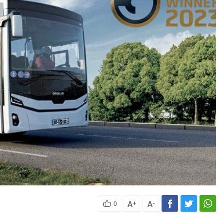
A
A
0
+
-