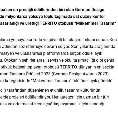
pa’nın en prestijli ödüllerinden biri olan German Design
de milyonlarca yolcuya toplu taşımada üst düzey konfor
n tasarladığı ve ürettiği TERRITO otobüsü “Mükemmel Tasarım”
nlarca yolcuya konforlu ve güvenli bir ulaşım imkanı sunan, Koç
te adından söz ettirmeye devam ediyor. Son yıllarda araçlarında
imseyen ve uluslararası platformlarda birçok ödüle layık
 Otokar’ın şehirler arası, servis ve okul taşımacılığı gibi geniş
ve büyük beğeni toplayan otobüsü TERRITO, dünyanın en seçkin
n Alman Tasarım Ödülleri 2023 (German Design Awards 2023)
es) kategorisinde “Mükemmel Tasarım” ödülüne layık görüldü.
) tarafından düzenlenen etkinlik, tasarım kültürünün
erde projeleri ödüllendiriyor. Her kategori için uzman bir jüri
 kısa ve orta mesafelerde çağdaş taşımacılık için sunduğu